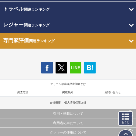
トラベル
関連ランキング
レジャー
関連ランキング
専門家評価
関連ランキング
オリコン顧客満足度調査とは
調査方法
掲載規約
お問い合わせ
会社概要
個人情報保護方針
引用・転載について
もくじ
利用者の声について
当サイトで公開されている情報（文字、写真、イラスト、画像データ等）及びこれらの配置・
編集および構造などについての著作権は株式会社oricon MEに帰属しております。
クッキーの使用について
当サイトに掲載している内容はすべてサービスの利用者が提出された見解・感想です。
これらの情報を権利者の許可なく無断転載・複製などの二次利用を行うことは固く禁じており