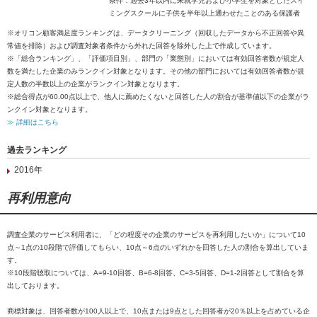
条件：過去3年以内に未就学児および小学生を対象としたスイ
ミングスクールに子供を半年以上通わせたことのある保護者
※オリコン顧客満足度ランキングは、データクリーニング（回収したデータから不正回答や異
常値を排除）および調査対象者条件から外れた回答を除外した上で作成しています。
※「総合ランキング」、「評価項目別」、部門の「業態別」においては有効回答者数が規定人
数を満たした企業のみランクイン対象となります。その他の部門においては有効回答者数が規
定人数の半数以上の企業がランクイン対象となります。
※総合得点が60.00点以上で、他人に薦めたくないと回答した人の割合が基準値以下の企業がラ
ンクイン対象となります。
≫ 詳細はこちら
過去ランキング
2016年
再利用意向
調査企業のサービス利用者に、「どの程度その企業のサービスを再利用したいか」について10
点～1点の10段階で評価してもらい、10点～6点のいずれかを回答した人の割合を算出していま
す。
※10段階聴取については、A=9-10回答、B=6-8回答、C=3-5回答、D=1-2回答として割合を算
出しております。
商標対象は、回答者数が100人以上で、10点または9点とした回答者が20％以上を占めている企