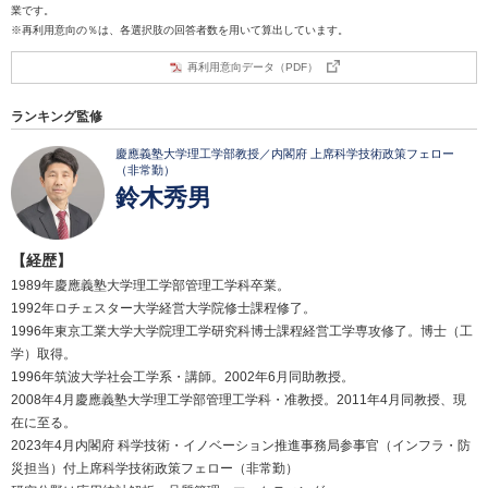
業です。
※再利用意向の％は、各選択肢の回答者数を用いて算出しています。
再利用意向データ（PDF）
ランキング監修
慶應義塾大学理工学部教授／内閣府 上席科学技術政策フェロー
（非常勤）
鈴木秀男
【経歴】
1989年慶應義塾大学理工学部管理工学科卒業。
1992年ロチェスター大学経営大学院修士課程修了。
1996年東京工業大学大学院理工学研究科博士課程経営工学専攻修了。博士（工
学）取得。
1996年筑波大学社会工学系・講師。2002年6月同助教授。
2008年4月慶應義塾大学理工学部管理工学科・准教授。2011年4月同教授、現
在に至る。
2023年4月内閣府 科学技術・イノベーション推進事務局参事官（インフラ・防
災担当）付上席科学技術政策フェロー（非常勤）