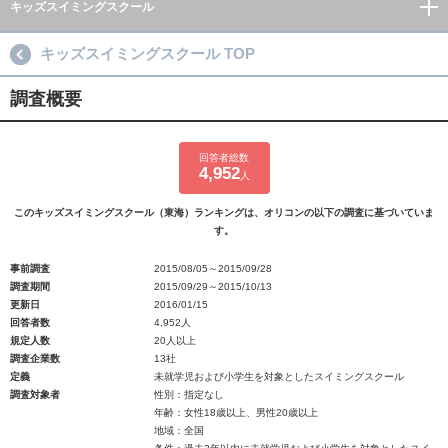
キッズスイミングスクール
キッズスイミングスクール TOP
調査概要
回答者総数
4,952
人
このキッズスイミングスクール（東海）ランキングは、オリコンの以下の調査に基づいていま
す。
事前調査
2015/08/05～2015/09/28
調査期間
2015/09/29～2015/10/13
更新日
2016/01/15
回答者数
4,952人
規定人数
20人以上
調査企業数
13社
定義
未就学児および小学生を対象としたスイミングスクール
調査対象者
性別：指定なし
年齢：女性18歳以上、男性20歳以上
地域：全国