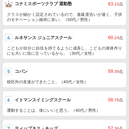
コナミスポーツクラブ 運動塾
63
.13
点
クラスが細かく設定されているので、進級度合いが速く、子供
のモチベーション維持に良い。（50代／男性）
ルネサンス ジュニアスクール
60
.24
点
こどもが自分に自信を持てるように成長し、こどもの身体作り
にも大いに役に立っているから。（30代／女性）
コパン
59
.39
点
校区外の友達ができたこと。（40代／女性）
イトマンスイミングスクール
58
.78
点
運動することは、体にいいと思う。（40代／男性）
ティップネス・キッズ
57
.36
点