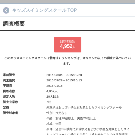
キッズスイミングスクール TOP
調査概要
回答者総数
4,952
人
このキッズスイミングスクール（北海道）ランキングは、オリコンの以下の調査に基づいてい
ます。
事前調査
2015/08/05～2015/09/28
調査期間
2015/09/29～2015/10/13
更新日
2016/01/15
回答者数
4,952人
規定人数
20人以上
調査企業数
7社
定義
未就学児および小学生を対象としたスイミングスクール
調査対象者
性別：指定なし
年齢：女性18歳以上、男性20歳以上
地域：全国
条件：過去3年以内に未就学児および小学生を対象としたスイ
ミングスクールに子供を半年以上通わせたことのある保護者