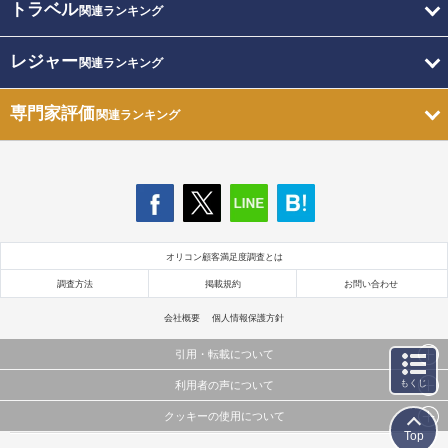
トラベル
関連ランキング
レジャー
関連ランキング
専門家評価
関連ランキング
オリコン顧客満足度調査とは
調査方法
掲載規約
お問い合わせ
会社概要
個人情報保護方針
引用・転載について
もくじ
利用者の声について
当サイトで公開されている情報（文字、写真、イラスト、画像データ等）及びこれらの配置・
編集および構造などについての著作権は株式会社oricon MEに帰属しております。
クッキーの使用について
当サイトに掲載している内容はすべてサービスの利用者が提出された見解・感想です。
これらの情報を権利者の許可なく無断転載・複製などの二次利用を行うことは固く禁じており
Top
弊社が内容について正確性を含め一切保証するものではありません。
ます。