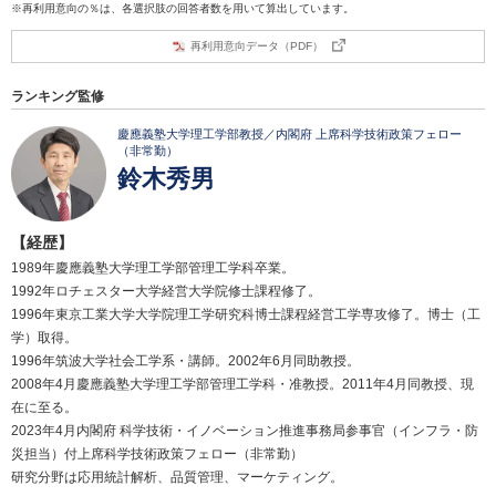
※再利用意向の％は、各選択肢の回答者数を用いて算出しています。
再利用意向データ（PDF）
ランキング監修
慶應義塾大学理工学部教授／内閣府 上席科学技術政策フェロー
（非常勤）
鈴木秀男
【経歴】
1989年慶應義塾大学理工学部管理工学科卒業。
1992年ロチェスター大学経営大学院修士課程修了。
1996年東京工業大学大学院理工学研究科博士課程経営工学専攻修了。博士（工
学）取得。
1996年筑波大学社会工学系・講師。2002年6月同助教授。
2008年4月慶應義塾大学理工学部管理工学科・准教授。2011年4月同教授、現
在に至る。
2023年4月内閣府 科学技術・イノベーション推進事務局参事官（インフラ・防
災担当）付上席科学技術政策フェロー（非常勤）
研究分野は応用統計解析、品質管理、マーケティング。