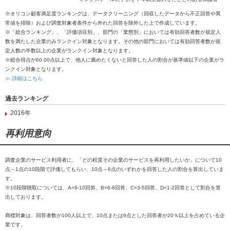
※オリコン顧客満足度ランキングは、データクリーニング（回収したデータから不正回答や異
常値を排除）および調査対象者条件から外れた回答を除外した上で作成しています。
※「総合ランキング」、「評価項目別」、部門の「業態別」においては有効回答者数が規定人
数を満たした企業のみランクイン対象となります。その他の部門においては有効回答者数が規
定人数の半数以上の企業がランクイン対象となります。
※総合得点が60.00点以上で、他人に薦めたくないと回答した人の割合が基準値以下の企業がラ
ンクイン対象となります。
≫ 詳細はこちら
過去ランキング
2016年
再利用意向
調査企業のサービス利用者に、「どの程度その企業のサービスを再利用したいか」について10
点～1点の10段階で評価してもらい、10点～6点のいずれかを回答した人の割合を算出していま
す。
※10段階聴取については、A=9-10回答、B=6-8回答、C=3-5回答、D=1-2回答として割合を算
出しております。
商標対象は、回答者数が100人以上で、10点または9点とした回答者が20％以上を占めている企
業です。