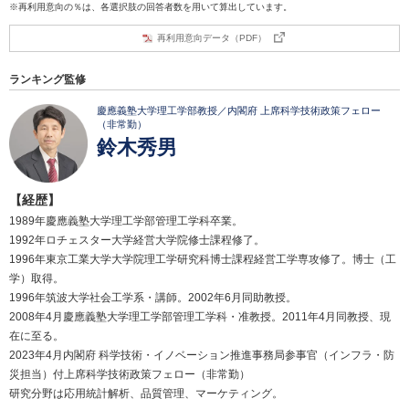
※再利用意向の％は、各選択肢の回答者数を用いて算出しています。
再利用意向データ（PDF）
ランキング監修
慶應義塾大学理工学部教授／内閣府 上席科学技術政策フェロー
（非常勤）
鈴木秀男
【経歴】
1989年慶應義塾大学理工学部管理工学科卒業。
1992年ロチェスター大学経営大学院修士課程修了。
1996年東京工業大学大学院理工学研究科博士課程経営工学専攻修了。博士（工
学）取得。
1996年筑波大学社会工学系・講師。2002年6月同助教授。
2008年4月慶應義塾大学理工学部管理工学科・准教授。2011年4月同教授、現
在に至る。
2023年4月内閣府 科学技術・イノベーション推進事務局参事官（インフラ・防
災担当）付上席科学技術政策フェロー（非常勤）
研究分野は応用統計解析、品質管理、マーケティング。