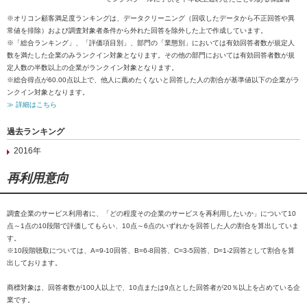
※オリコン顧客満足度ランキングは、データクリーニング（回収したデータから不正回答や異
常値を排除）および調査対象者条件から外れた回答を除外した上で作成しています。
※「総合ランキング」、「評価項目別」、部門の「業態別」においては有効回答者数が規定人
数を満たした企業のみランクイン対象となります。その他の部門においては有効回答者数が規
定人数の半数以上の企業がランクイン対象となります。
※総合得点が60.00点以上で、他人に薦めたくないと回答した人の割合が基準値以下の企業がラ
ンクイン対象となります。
≫ 詳細はこちら
過去ランキング
2016年
再利用意向
調査企業のサービス利用者に、「どの程度その企業のサービスを再利用したいか」について10
点～1点の10段階で評価してもらい、10点～6点のいずれかを回答した人の割合を算出していま
す。
※10段階聴取については、A=9-10回答、B=6-8回答、C=3-5回答、D=1-2回答として割合を算
出しております。
商標対象は、回答者数が100人以上で、10点または9点とした回答者が20％以上を占めている企
業です。