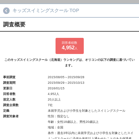
キッズスイミングスクール TOP
調査概要
回答者総数
4,952
人
このキッズスイミングスクール（北海道）ランキングは、オリコンの以下の調査に基づいてい
ます。
事前調査
2015/08/05～2015/09/28
調査期間
2015/09/29～2015/10/13
更新日
2016/01/15
回答者数
4,952人
規定人数
20人以上
調査企業数
7社
定義
未就学児および小学生を対象としたスイミングスクール
調査対象者
性別：指定なし
年齢：女性18歳以上、男性20歳以上
地域：全国
条件：過去3年以内に未就学児および小学生を対象としたスイ
ミングスクールに子供を半年以上通わせたことのある保護者