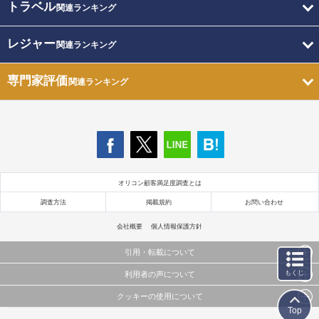
トラベル
関連ランキング
レジャー
関連ランキング
専門家評価
関連ランキング
オリコン顧客満足度調査とは
調査方法
掲載規約
お問い合わせ
会社概要
個人情報保護方針
引用・転載について
もくじ
利用者の声について
当サイトで公開されている情報（文字、写真、イラスト、画像データ等）及びこれらの配置・
編集および構造などについての著作権は株式会社oricon MEに帰属しております。
クッキーの使用について
当サイトに掲載している内容はすべてサービスの利用者が提出された見解・感想です。
これらの情報を権利者の許可なく無断転載・複製などの二次利用を行うことは固く禁じており
Top
弊社が内容について正確性を含め一切保証するものではありません。
ます。