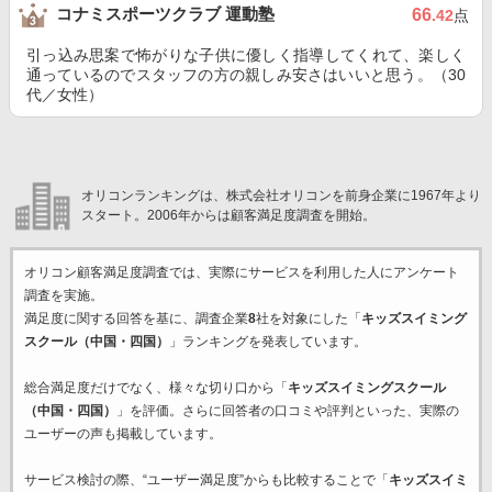
コナミスポーツクラブ 運動塾
66
.42
点
引っ込み思案で怖がりな子供に優しく指導してくれて、楽しく
通っているのでスタッフの方の親しみ安さはいいと思う。（30
代／女性）
オリコンランキングは、株式会社オリコンを前身企業に1967年より
スタート。2006年からは顧客満足度調査を開始。
オリコン顧客満足度調査では、実際にサービスを利用した
人にアンケート
調査を実施。
満足度に関する回答を基に、調査企業
8
社を対象にした「
キッズスイミング
スクール（中国・四国）
」ランキングを発表しています。
総合満足度だけでなく、様々な切り口から「
キッズスイミングスクール
（中国・四国）
」を評価。さらに回答者の口コミや評判といった、実際の
ユーザーの声も掲載しています。
サービス検討の際、“ユーザー満足度”からも比較することで「
キッズスイミ