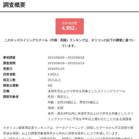
調査概要
回答者総数
4,952
人
このキッズスイミングスクール（中国・四国）ランキングは、オリコンの以下の調査に基づい
ています。
事前調査
2015/08/05～2015/09/28
調査期間
2015/09/29～2015/10/13
更新日
2016/01/15
回答者数
4,952人
規定人数
20人以上
調査企業数
8社
定義
未就学児および小学生を対象としたスイミングスクール
調査対象者
性別：指定なし
年齢：女性18歳以上、男性20歳以上
地域：全国
条件：過去3年以内に未就学児および小学生を対象としたスイ
ミングスクールに子供を半年以上通わせたことのある保護者
※オリコン顧客満足度ランキングは、データクリーニング（回収したデータから不正回答や異
常値を排除）および調査対象者条件から外れた回答を除外した上で作成しています。
※「総合ランキング」、「評価項目別」、部門の「業態別」においては有効回答者数が規定人