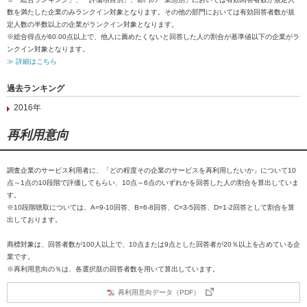
数を満たした企業のみランクイン対象となります。その他の部門においては有効回答者数が規
定人数の半数以上の企業がランクイン対象となります。
※総合得点が60.00点以上で、他人に薦めたくないと回答した人の割合が基準値以下の企業がラ
ンクイン対象となります。
≫ 詳細はこちら
過去ランキング
2016年
再利用意向
調査企業のサービス利用者に、「どの程度その企業のサービスを再利用したいか」について10
点～1点の10段階で評価してもらい、10点～6点のいずれかを回答した人の割合を算出していま
す。
※10段階聴取については、A=9-10回答、B=6-8回答、C=3-5回答、D=1-2回答として割合を算
出しております。
商標対象は、回答者数が100人以上で、10点または9点とした回答者が20％以上を占めている企
業です。
※再利用意向の％は、各選択肢の回答者数を用いて算出しています。
再利用意向データ（PDF）