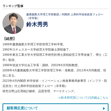
ランキング監修
慶應義塾大学理工学部教授／内閣府 上席科学技術政策フェロー
（非常勤）
鈴木秀男
【経歴】
1989年慶應義塾大学理工学部管理工学科卒業。
1992年ロチェスター大学経営大学院修士課程修了。
1996年東京工業大学大学院理工学研究科博士課程経営工学専攻修了。博士（工
学）取得。
1996年筑波大学社会工学系・講師。2002年6月同助教授。
2008年4月慶應義塾大学理工学部管理工学科・准教授。2011年4月同教授、現
在に至る。
2023年4月内閣府 科学技術・イノベーション推進事務局参事官（インフラ・防
災担当）付上席科学技術政策フェロー（非常勤）
研究分野は応用統計解析、品質管理、マーケティング。
≫鈴木研究室についての詳細はこちら
顧客満足度について