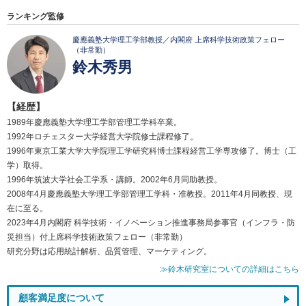
ランキング監修
慶應義塾大学理工学部教授／内閣府 上席科学技術政策フェロー
（非常勤）
鈴木秀男
【経歴】
1989年慶應義塾大学理工学部管理工学科卒業。
1992年ロチェスター大学経営大学院修士課程修了。
1996年東京工業大学大学院理工学研究科博士課程経営工学専攻修了。博士（工
学）取得。
1996年筑波大学社会工学系・講師。2002年6月同助教授。
2008年4月慶應義塾大学理工学部管理工学科・准教授。2011年4月同教授、現
在に至る。
2023年4月内閣府 科学技術・イノベーション推進事務局参事官（インフラ・防
災担当）付上席科学技術政策フェロー（非常勤）
研究分野は応用統計解析、品質管理、マーケティング。
≫鈴木研究室についての詳細はこちら
顧客満足度について