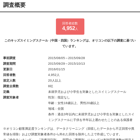
調査概要
回答者総数
4,952
人
このキッズスイミングスクール（中国・四国）ランキングは、オリコンの以下の調査に基づい
ています。
事前調査
2015/08/05～2015/09/28
調査期間
2015/09/29～2015/10/13
更新日
2016/01/15
回答者数
4,952人
規定人数
20人以上
調査企業数
8社
定義
未就学児および小学生を対象としたスイミングスクール
調査対象者
性別：指定なし
年齢：女性18歳以上、男性20歳以上
地域：全国
条件：過去3年以内に未就学児および小学生を対象としたスイ
ミングスクールに子供を半年以上通わせたことのある保護者
※オリコン顧客満足度ランキングは、データクリーニング（回収したデータから不正回答や異
常値を排除）および調査対象者条件から外れた回答を除外した上で作成しています。
※「総合ランキング」、「評価項目別」、部門の「業態別」においては有効回答者数が規定人