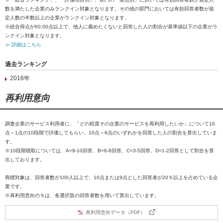
数を満たした企業のみランクイン対象となります。その他の部門においては有効回答者数が規
定人数の半数以上の企業がランクイン対象となります。
※総合得点が60.00点以上で、他人に薦めたくないと回答した人の割合が基準値以下の企業がラ
ンクイン対象となります。
≫ 詳細はこちら
過去ランキング
2016年
再利用意向
調査企業のサービス利用者に、「どの程度その企業のサービスを再利用したいか」について10
点～1点の10段階で評価してもらい、10点～6点のいずれかを回答した人の割合を算出していま
す。
※10段階聴取については、A=9-10回答、B=6-8回答、C=3-5回答、D=1-2回答として割合を算
出しております。
商標対象は、回答者数が100人以上で、10点または9点とした回答者が20％以上を占めている企
業です。
※再利用意向の％は、各選択肢の回答者数を用いて算出しています。
再利用意向データ（PDF）