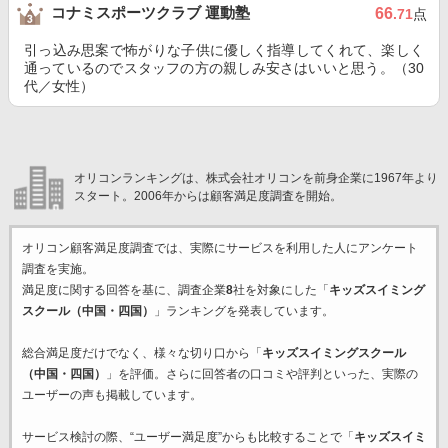
コナミスポーツクラブ 運動塾
66
.71
点
引っ込み思案で怖がりな子供に優しく指導してくれて、楽しく
通っているのでスタッフの方の親しみ安さはいいと思う。（30
代／女性）
オリコンランキングは、株式会社オリコンを前身企業に1967年より
スタート。2006年からは顧客満足度調査を開始。
オリコン顧客満足度調査では、実際にサービスを利用した
人にアンケート
調査を実施。
満足度に関する回答を基に、調査企業
8
社を対象にした「
キッズスイミング
スクール（中国・四国）
」ランキングを発表しています。
総合満足度だけでなく、様々な切り口から「
キッズスイミングスクール
（中国・四国）
」を評価。さらに回答者の口コミや評判といった、実際の
ユーザーの声も掲載しています。
サービス検討の際、“ユーザー満足度”からも比較することで「
キッズスイミ