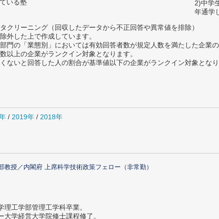
っている塾
2)中
年通学
タクリーニング（回収したデータから不正回答や異常値を排除）
除外した上で作成しています。
部門の「業態別」においては有効回答者数が規定人数を満たした企業の
数以上の企業がランクイン対象となります。
めたくないと回答した人の割合が基準値以下の企業がランクイン対象とな
0年
/
2019年
/
2018年
部教授／内閣府 上席科学技術政策フェロー（非常勤）
大学理工学部管理工学科卒業。
ター大学経営大学院修士課程修了。