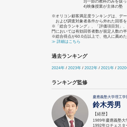
3)一部の教科のみを扱
4)映像授業が主体の塾
※オリコン顧客満足度ランキングは、デー
および調査対象者条件から外れた回答を
※「総合ランキング」、「評価項目別」、
門においては有効回答者数が規定人数の半
※総合得点が60.0点以上で、他人に薦
≫ 詳細はこちら
過去ランキング
2024年
/
2023年
/
2022年
/
2021年
/
202
ランキング監修
慶應義塾大学理工学
鈴木秀男
【経歴】
1989年慶應義塾
1992年ロチェス