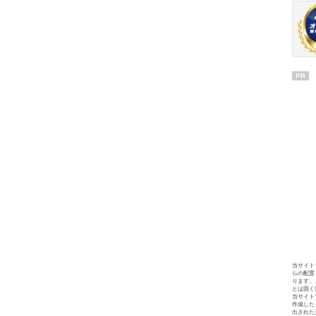
PR
当サイト
らの配置
ります。
とは固く
当サイト
作成した
出された