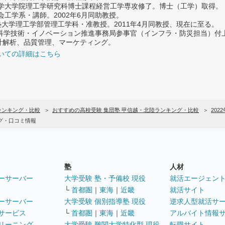
大学大学院理工学研究科博士課程経営工学専攻修了。博士（工学）取得。
社会工学系・講師。2002年6月同助教授。
義塾大学理工学部管理工学科・准教授。2011年4月同教授、現在に至る。
府 科学技術・イノベーション推進事務局参事官（インフラ・防災担当）
計解析、品質管理、マーケティング。
いての詳細はこちら
ランキング・比較
おすすめの高校受験 集団塾 甲信越・北陸ランキング・比較
202
グ・口コミ情報
塾
人材
ーサーバー
大学受験 塾・予備校 現役
就活エージェン
└
首都圏
｜
東海
｜
近畿
就活サイト
ーサーバー
大学受験 個別指導塾 現役
逆求人型就活サ
サービス
└
首都圏
｜
東海
｜
近畿
アルバイト情報
リーニング
大学受験 難関大学特化型 現役
転職サイト