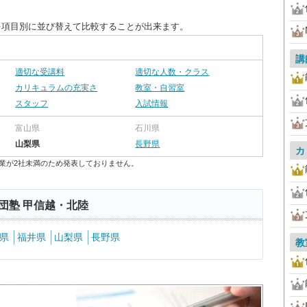
を項目別に並び替えて比較することが出来ます。
講
適切な受講料
適切な人数・クラス
カリキュラムの充実さ
教室・自習室
スタッフ
入試情報
富山県
石川県
山梨県
長野県
カ
業が2社未満のため発表しておりません。
団塾 甲信越・北陸
県
福井県
山梨県
長野県
教