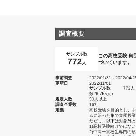
調査概要
サンプル数
この高校受験 集
772
づいています。
人
事前調査
2022/01/31～2022/04/2
更新日
2022/11/01
サンプル数
772
数26,755人）
規定人数
50人以上
調査企業数
16社
定義
高校受験を目的とし、中
ムに沿った形で集団授業
ただし、以下は対象外と
1)高校受験向けではな
2)中高一貫校生専門の塾