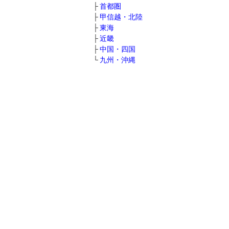
首都圏
甲信越・北陸
東海
近畿
中国・四国
九州・沖縄