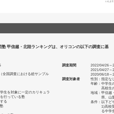
いた上で
団塾 甲信越・北陸ランキングは、オリコンの以下の調査に基
5
調査期間
2022/04/26～2
2021/04/27～2
人（全国調査における総サンプル
2020/06/18～2
調査対象者
性別：指定な
年齢：中学生の
高校生の
学生を対象に一定のカリキュラ
地域：甲信越
を行っている塾
県、山
する
条件：以下ど
い塾
1)高
る中学