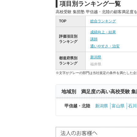
項目別ランキング一覧
高校受験 集団塾 甲信越・北陸の顧客満足度
TOP
総合ランキング
成績向上・結果
評価項目別
講師
ランキング
通いやすさ・治安
新潟県
都道府県別
ランキング
福井県
※文字がグレーの部門は当社規定の条件を満たした企
地域別 満足度の高い高校受験 集
甲信越・北陸
新潟県
富山県
石川