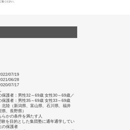
ご覧ください。
022/07/19
021/06/28
020/07/17
し
保護者：男性32～69歳 女性30～69歳／
保護者：男性35～69歳 女性33～69歳
・北陸（新潟県、富山県、石川県、福井
梨県、長野県）
ちらかの条件を満たす人
校受験を目的とした集団塾に通年通学してい
生の保護者