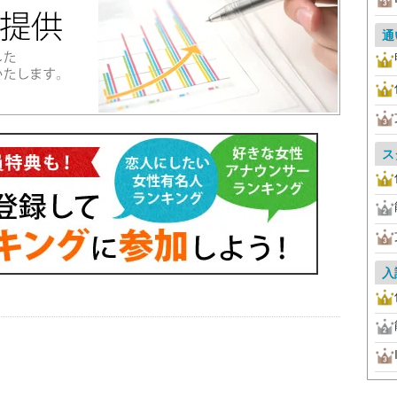
通
ス
入