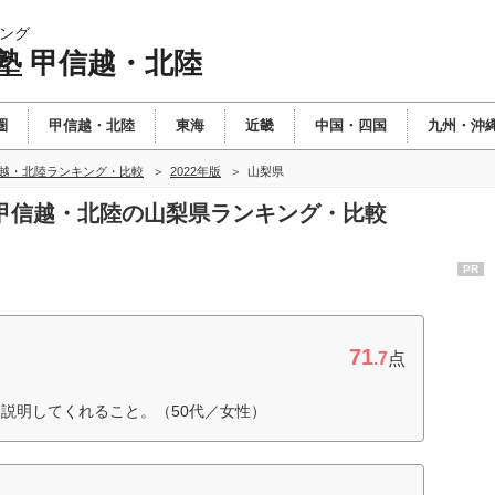
ング
塾 甲信越・北陸
圏
甲信越・北陸
東海
近畿
中国・四国
九州・沖
信越・北陸ランキング・比較
2022年版
山梨県
塾 甲信越・北陸の山梨県ランキング・比較
PR
71
.7
点
説明してくれること。（50代／女性）