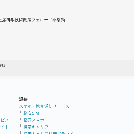
付上席科学技術政策フェロー（非常勤）
2年版
通信
ト
スマホ・携帯通信サービス
└
格安SIM
ービス
└
格安スマホ
サイト
└
携帯キャリア
└
携帯キャリア格安ブランド