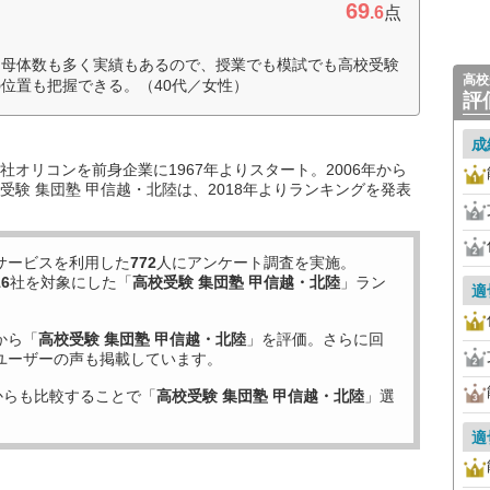
69
.6
点
は母体数も多く実績もあるので、授業でも模試でも高校受験
高校
位置も把握できる。（40代／女性）
評
成
オリコンを前身企業に1967年よりスタート。2006年から
験 集団塾 甲信越・北陸は、2018年よりランキングを発表
サービスを利用した
772
人にアンケート調査を実施。
16
社を対象にした「
高校受験 集団塾 甲信越・北陸
」ラン
適
から「
高校受験 集団塾 甲信越・北陸
」を評価。さらに回
ユーザーの声も掲載しています。
からも比較することで「
高校受験 集団塾 甲信越・北陸
」選
適