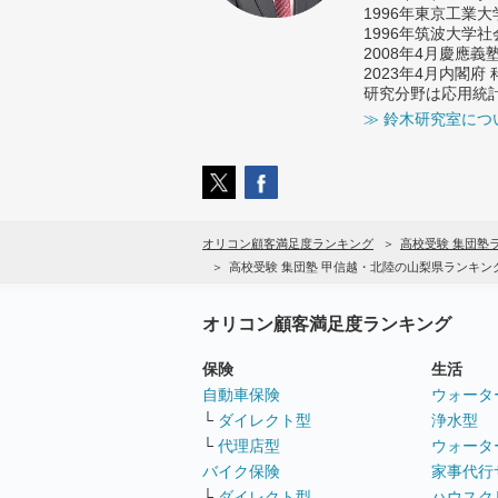
1996年東京工業
1996年筑波大学
2008年4月慶應
2023年4月内閣
研究分野は応用統
≫ 鈴木研究室につ
オリコン顧客満足度ランキング
高校受験 集団塾
高校受験 集団塾 甲信越・北陸の山梨県ランキン
オリコン顧客満足度ランキング
保険
生活
自動車保険
ウォータ
└
ダイレクト型
浄水型
└
代理店型
ウォータ
バイク保険
家事代行
└
ダイレクト型
ハウスク