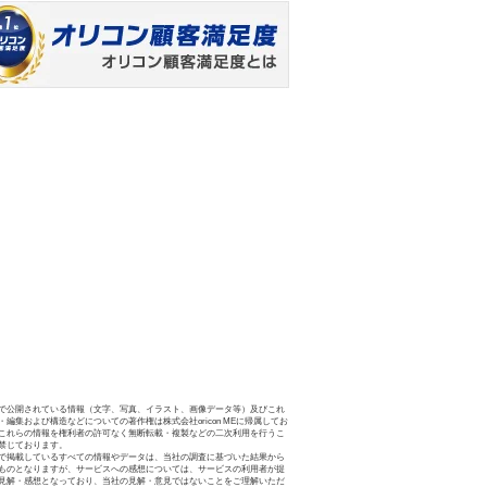
で公開されている情報（文字、写真、イラスト、画像データ等）及びこれ
・編集および構造などについての著作権は株式会社oricon MEに帰属してお
これらの情報を権利者の許可なく無断転載・複製などの二次利用を行うこ
禁じております。
で掲載しているすべての情報やデータは、当社の調査に基づいた結果から
ものとなりますが、サービスへの感想については、サービスの利用者が提
見解・感想となっており、当社の見解・意見ではないことをご理解いただ