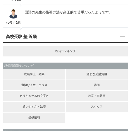
国語の先生の指導方法が高圧的で苦手だったようです。
40代／女性
高校受験 塾 近畿
総合ランキング
評価項目別ランキング
成績向上・結果
適切な受講費用
適切な人数・クラス
講師
カリキュラムの充実さ
教室・自習室
通いやすさ・治安
スタッフ
提供情報