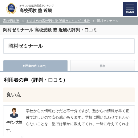
オリコン顧客満足度ランキング
高校受験 塾 近畿
高校受験 塾
おすすめの高校受験 塾 近畿ランキング・比較
岡村ゼミナール
岡村ゼミナール
高校受験 塾 近畿の評判・口コミ
岡村ゼミナール
利用者の声（
18
）
得点
件
利用者の声（評判・口コミ）
良い点
学校からの情報だけだと不十分ですが、塾からの情報が早く正
確で詳しいので安心感があります。学校に問い合わせてもわか
40代／女性
らないことを、塾では細かに教えてくれ、一緒に考えてくれま
す。