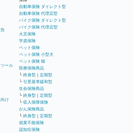
自動車保険 ダイレクト型
自動車保険 代理店型
バイク保険 ダイレクト型
バイク保険 代理店型
広告
火災保険
学資保険
ペット保険
ペット保険 小型犬
ペット保険 猫
トツール
医療保険商品
└
終身型
｜
定期型
└
引受基準緩和型
生命保険商品
└
終身型
｜
定期型
員向け
└
収入保障保険
がん保険商品
└
終身型
｜
定期型
就業不能保険
テ
認知症保険