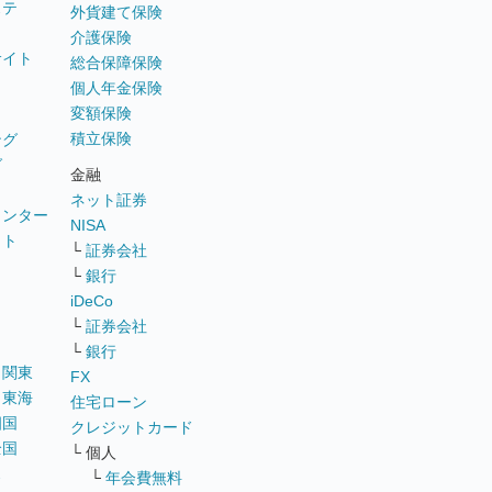
ステ
外貨建て保険
介護保険
サイト
総合保障保険
個人年金保険
変額保険
積立保険
ング
グ
金融
ネット証券
ウンター
NISA
イト
└
証券会社
リ
└
銀行
iDeCo
└
証券会社
└
銀行
｜
関東
FX
｜
東海
住宅ローン
四国
クレジットカード
全国
└ 個人
ス
└
年会費無料