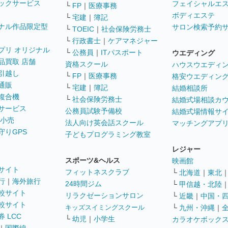
ックサービス
フェイシャルエ
└
FP
｜
医療事務
ボディエステ
└
宅建
｜
簿記
ナル作品限定型
サロン検索予約
└
TOEIC
｜
社会保険労務士
└
行政書士
｜
ケアマネジャー
プリ オリジナル
└
公務員
｜
ITパスポート
ウエディング
品買取 店舗
資格スクール
ハウスウエディ
引越し
└
FP
｜
医療事務
格安ウエディン
通販
└
宅建
｜
簿記
結婚相談所
複合機
└
社会保険労務士
結婚式場相談カ
サービス
公務員試験予備校
結婚式場情報サ
 小売
法人向け英会話スクール
マッチングアプ
守りGPS
子どもプログラミング教室
レジャー
スポーツ&ヘルス
映画館
サイト
フィットネスクラブ
└
北海道
｜
東北
行
｜
海外旅行
24時間ジム
└
甲信越・北陸
較サイト
リラクゼーションサロン
└
近畿
｜
中国・
較サイト
キッズスイミングスクール
└
九州・沖縄
｜
 LCC
└
幼児
｜
小学生
カラオケボック