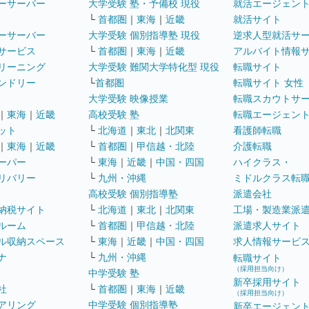
ーサーバー
大学受験 塾・予備校 現役
就活エージェン
└
首都圏
｜
東海
｜
近畿
就活サイト
ーサーバー
大学受験 個別指導塾 現役
逆求人型就活サ
サービス
└
首都圏
｜
東海
｜
近畿
アルバイト情報
リーニング
大学受験 難関大学特化型 現役
転職サイト
ンドリー
└
首都圏
転職サイト 女性
大学受験 映像授業
転職スカウトサ
｜
東海
｜
近畿
高校受験 塾
転職エージェン
ット
└
北海道
｜
東北
｜
北関東
看護師転職
｜
東海
｜
近畿
└
首都圏
｜
甲信越・北陸
介護転職
ーパー
└
東海
｜
近畿
｜
中国・四国
ハイクラス・
リバリー
└
九州・沖縄
ミドルクラス転
高校受験 個別指導塾
派遣会社
納税サイト
└
北海道
｜
東北
｜
北関東
工場・製造業派
ルーム
└
首都圏
｜
甲信越・北陸
派遣求人サイト
ル収納スペース
└
東海
｜
近畿
｜
中国・四国
求人情報サービ
ナ
└
九州・沖縄
転職サイト
（採用担当向け）
中学受験 塾
新卒採用サイト
社
└
首都圏
｜
東海
｜
近畿
（採用担当向け）
アリング
中学受験 個別指導塾
新卒エージェン