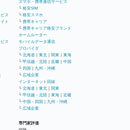
ト
スマホ・携帯通信サービス
└
格安SIM
ービス
└
格安スマホ
サイト
└
携帯キャリア
└
携帯キャリア格安ブランド
ホームルーター
ービス
モバイルデータ通信
ト
プロバイダ
└
北海道
｜
東北
｜
関東
｜
東海
└
甲信越・北陸
｜
近畿
｜
中国
└
四国
｜
九州・沖縄
職
└
広域企業
インターネット回線
遣
└
北海道
｜
東北
｜
関東
└
甲信越・北陸
｜
東海
｜
近畿
ス
└
中国・四国
｜
九州・沖縄
└
広域企業
専門家評価
ト
保険