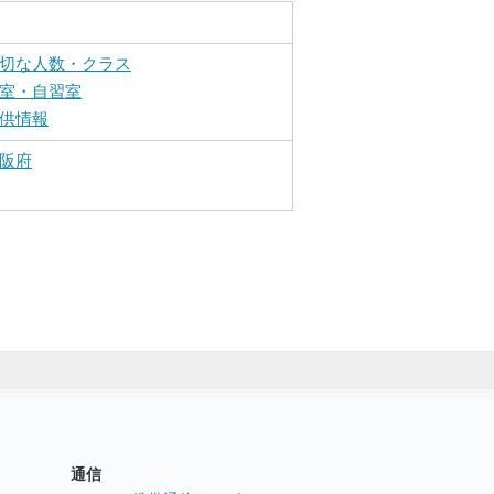
切な人数・クラス
室・自習室
供情報
阪府
通信