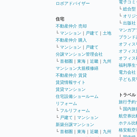
電子コミ
ロボアドバイザー
└
総合型
└
オリジ
住宅
└
出版社
不動産仲介 売却
マンガア
└
マンション
｜
戸建て
｜
土地
ブランド
不動産仲介 購入
オフィス
└
マンション
｜
戸建て
オフィス
分譲マンション管理会社
オフィス
└
首都圏
｜
東海
｜
近畿
｜
九州
福利厚生
マンション大規模修繕
電力会社
不動産仲介 賃貸
子ども見
賃貸情報サイト
賃貸マンション
トラベル
住宅設備ショールーム
旅行予約
リフォーム
└
国内旅
└
フルリフォーム
航空券比
└
戸建て
｜
マンション
ホテル比
新築分譲マンション
格安航空券
└
首都圏
｜
東海
｜
近畿
｜
九州