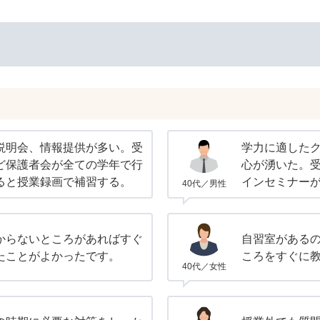
説明会、情報提供が多い。受
学力に適した
ど保護者会が全ての学年で行
心が湧いた。
ると授業録画で補習する。
インセミナー
40代／男性
からないところがあればすぐ
自習室がある
たことがよかったです。
ころをすぐに
40代／女性