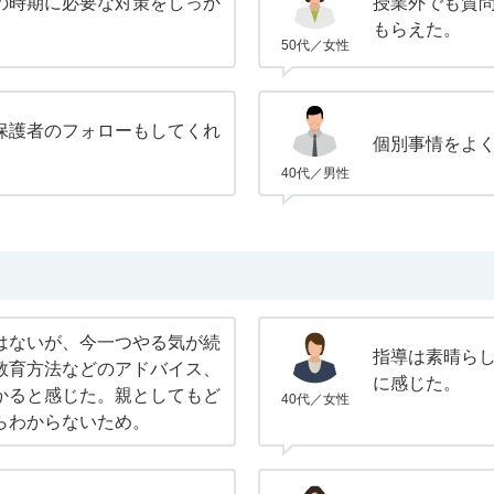
の時期に必要な対策をしっか
授業外でも質
。
もらえた。
50代／女性
保護者のフォローもしてくれ
個別事情をよ
40代／男性
はないが、今一つやる気が続
指導は素晴ら
教育方法などのアドバイス、
に感じた。
かると感じた。親としてもど
40代／女性
らわからないため。