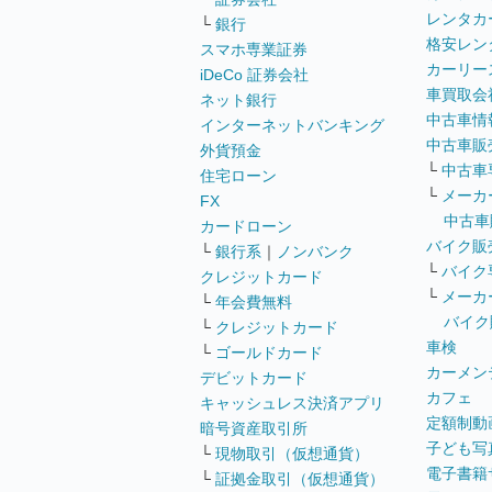
レンタカ
└
銀行
格安レン
スマホ専業証券
カーリー
iDeCo 証券会社
車買取会
ネット銀行
中古車情
インターネットバンキング
中古車販
外貨預金
└
中古車
住宅ローン
└
メーカ
FX
中古車
カードローン
バイク販
└
銀行系
｜
ノンバンク
└
バイク
クレジットカード
└
メーカ
└
年会費無料
バイク
└
クレジットカード
車検
└
ゴールドカード
カーメン
デビットカード
カフェ
キャッシュレス決済アプリ
定額制動
暗号資産取引所
子ども写
└
現物取引（仮想通貨）
電子書籍
└
証拠金取引（仮想通貨）