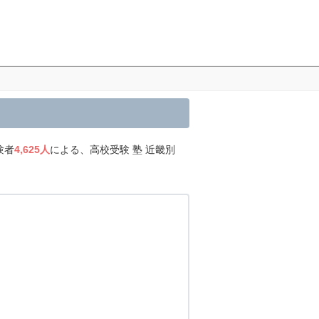
験者
4,625人
による、高校受験 塾 近畿別