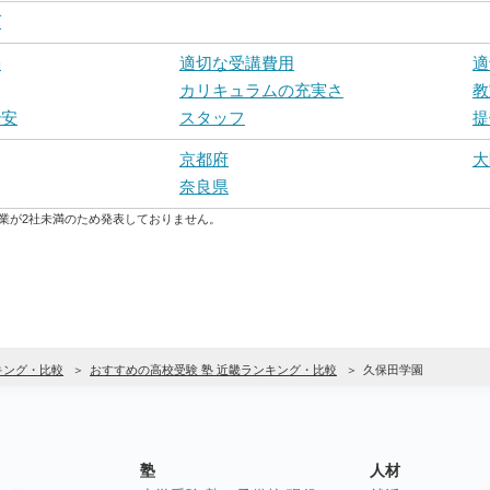
グ
果
適切な受講費用
適
カリキュラムの充実さ
教
治安
スタッフ
提
京都府
大
奈良県
業が2社未満のため発表しておりません。
キング・比較
おすすめの高校受験 塾 近畿ランキング・比較
久保田学園
塾
人材