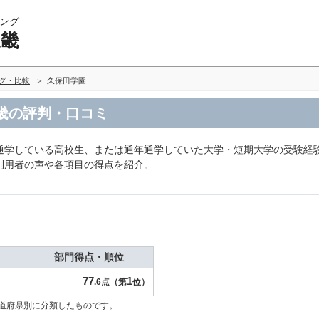
ング
近畿
ング・比較
久保田学園
近畿の評判・口コミ
通学している高校生、または通年通学していた大学・短期大学の受験経
利用者の声や各項目の得点を紹介。
部門得点・順位
77
1
.6点（第
位）
道府県別に分類したものです。