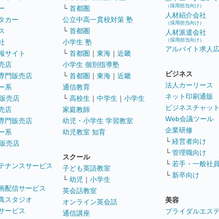
（採用担当向け）
ー
└
首都圏
人材紹介会社
タカー
公立中高一貫校対策 塾
（採用担当向け）
ス
└
首都圏
人材派遣会社
（採用担当向け）
社
小学生 塾
アルバイト求人
報サイト
└
首都圏
｜
東海
｜
近畿
売店
小学生 個別指導塾
ビジネス
専門販売店
└
首都圏
｜
東海
｜
近畿
法人カーリース
ー系
通信教育
ネット印刷通販
販売店
└
高校生
｜
中学生
｜
小学生
ビジネスチャッ
売店
家庭教師
Web会議ツール
専門販売店
幼児・小学生 学習教室
企業研修
ー系
幼児教室 知育
└
経営者向け
販売店
└
管理職向け
スクール
└
若手・一般社
テナンスサービス
子ども英語教室
└
新卒向け
└
幼児
｜
小学生
画配信サービス
英会話教室
真スタジオ
美容
オンライン英会話
サービス
ブライダルエス
通信講座