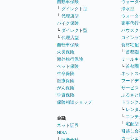
自動車保険
ウォータ
└
ダイレクト型
浄水型
└
代理店型
ウォータ
バイク保険
家事代行
└
ダイレクト型
ハウスク
└
代理店型
コインラ
自転車保険
食材宅配
火災保険
└
首都圏
海外旅行保険
ミールキ
ペット保険
└
首都圏
生命保険
ネットス
医療保険
フードデ
がん保険
サービス
学資保険
ふるさと
保険相談ショップ
トランク
└
レンタ
└
コンテ
金融
└
宅配型
ネット証券
引越し会
NISA
カーシェ
└
証券会社