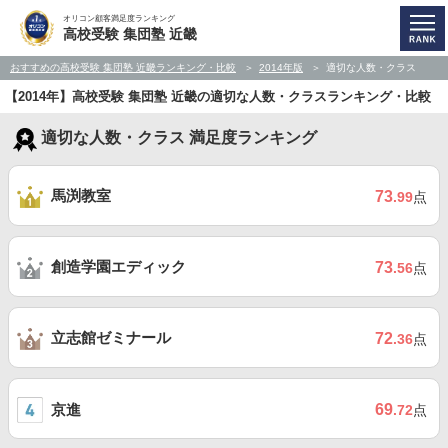
オリコン顧客満足度ランキング
高校受験 集団塾 近畿
おすすめの高校受験 集団塾 近畿ランキング・比較
2014年版
適切な人数・クラス
【2014年】高校受験 集団塾 近畿の適切な人数・クラスランキング・比較
適切な人数・クラス 満足度ランキング
馬渕教室
73
.99
点
創造学園エディック
73
.56
点
立志館ゼミナール
72
.36
点
京進
69
.72
点