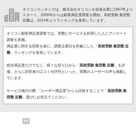
オリコンランキングは、株式会社オリコンを前身企業に1967年より
スタート。2006年からは顧客満足度調査を開始。高校受験 集団塾
近畿は、2014年よりランキングを発表しています。
オリコン顧客満足度調査では、実際にサービスを利用した
人にアンケート
調査を実施。
満足度に関する回答を基に、調査企業
社を対象にした「
高校受験 集団塾 近
畿
」ランキングを発表しています。
総合満足度だけでなく、様々な切り口から「
高校受験 集団塾 近畿
」を評
価。さらに回答者の口コミや評判といった、実際のユーザーの声も掲載し
ています。
サービス検討の際、“ユーザー満足度”からも比較することで「
高校受験 集
団塾 近畿
」選びにお役立てください。
PR