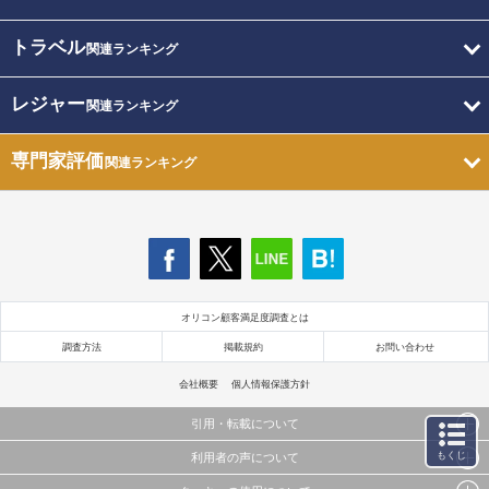
トラベル
関連ランキング
レジャー
関連ランキング
専門家評価
関連ランキング
オリコン顧客満足度調査とは
調査方法
掲載規約
お問い合わせ
会社概要
個人情報保護方針
引用・転載について
もくじ
利用者の声について
当サイトで公開されている情報（文字、写真、イラスト、画像データ等）及びこれらの配置・
編集および構造などについての著作権は株式会社oricon MEに帰属しております。