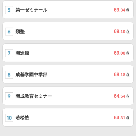
第一ゼミナール
69
.34
点
類塾
69
.10
点
開進館
69
.08
点
成基学園中学部
68
.18
点
開成教育セミナー
64
.54
点
若松塾
64
.31
点