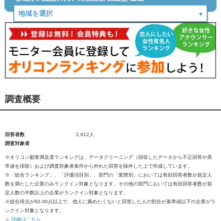
調査概要
回答者数
2,612人
調査対象者
※オリコン顧客満足度ランキングは、データクリーニング（回収したデータから不正回答や異
常値を排除）および調査対象者条件から外れた回答を除外した上で作成しています。
※「総合ランキング」、「評価項目別」、部門の「業態別」においては有効回答者数が規定人
数を満たした企業のみランクイン対象となります。その他の部門においては有効回答者数が規
定人数の半数以上の企業がランクイン対象となります。
※総合得点が60.00点以上で、他人に薦めたくないと回答した人の割合が基準値以下の企業がラ
ンクイン対象となります。
≫ 詳細はこちら