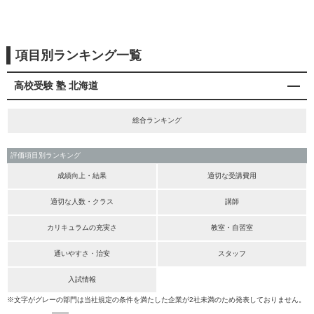
項目別ランキング一覧
高校受験 塾 北海道
総合ランキング
評価項目別ランキング
成績向上・結果
適切な受講費用
適切な人数・クラス
講師
カリキュラムの充実さ
教室・自習室
通いやすさ・治安
スタッフ
入試情報
※文字がグレーの部門は当社規定の条件を満たした企業が2社未満のため発表しておりません。