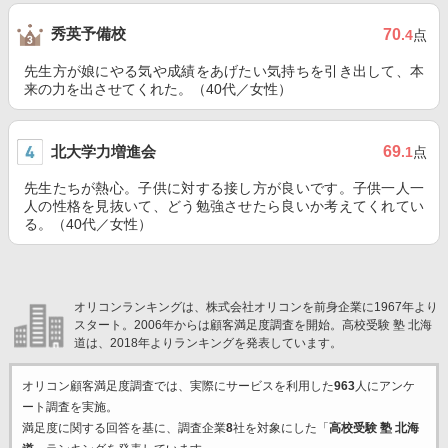
秀英予備校
70
.4
点
先生方が娘にやる気や成績をあげたい気持ちを引き出して、本
来の力を出させてくれた。（40代／女性）
北大学力増進会
69
.1
点
先生たちが熱心。子供に対する接し方が良いです。子供一人一
人の性格を見抜いて、どう勉強させたら良いか考えてくれてい
る。（40代／女性）
オリコンランキングは、株式会社オリコンを前身企業に1967年より
スタート。2006年からは顧客満足度調査を開始。高校受験 塾 北海
道は、2018年よりランキングを発表しています。
オリコン顧客満足度調査では、実際にサービスを利用した
963
人にアンケ
ート調査を実施。
満足度に関する回答を基に、調査企業
8
社を対象にした「
高校受験 塾 北海