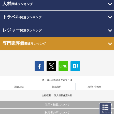
人材
関連ランキング
トラベル
関連ランキング
レジャー
関連ランキング
専門家評価
関連ランキング
オリコン顧客満足度調査とは
調査方法
掲載規約
お問い合わせ
会社概要
個人情報保護方針
引用・転載について
もくじ
利用者の声について
当サイトで公開されている情報（文字、写真、イラスト、画像データ等）及びこれらの配置・