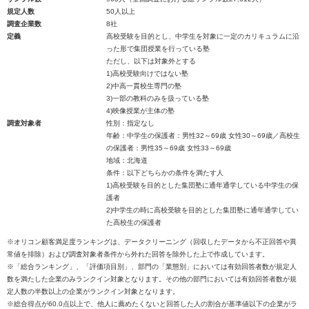
規定人数
50人以上
調査企業数
8社
定義
高校受験を目的とし、中学生を対象に一定のカリキュラムに沿
った形で集団授業を行っている塾
ただし、以下は対象外とする
1)高校受験向けではない塾
2)中高一貫校生専門の塾
3)一部の教科のみを扱っている塾
4)映像授業が主体の塾
調査対象者
性別：指定なし
年齢：中学生の保護者：男性32～69歳 女性30～69歳／高校生
の保護者：男性35～69歳 女性33～69歳
地域：北海道
条件：以下どちらかの条件を満たす人
1)高校受験を目的とした集団塾に通年通学している中学生の保
護者
2)中学生の時に高校受験を目的とした集団塾に通年通学してい
た高校生の保護者
※オリコン顧客満足度ランキングは、データクリーニング（回収したデータから不正回答や異
常値を排除）および調査対象者条件から外れた回答を除外した上で作成しています。
※「総合ランキング」、「評価項目別」、部門の「業態別」においては有効回答者数が規定人
数を満たした企業のみランクイン対象となります。その他の部門においては有効回答者数が規
定人数の半数以上の企業がランクイン対象となります。
※総合得点が60.0点以上で、他人に薦めたくないと回答した人の割合が基準値以下の企業がラ