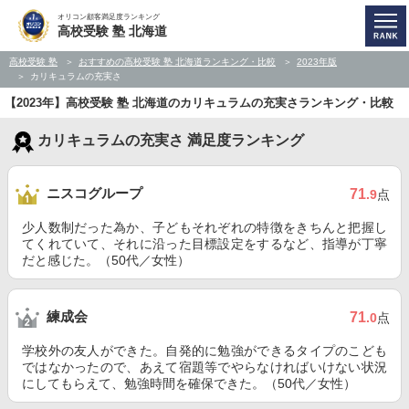
オリコン顧客満足度ランキング
高校受験 塾 北海道
高校受験 塾
おすすめの高校受験 塾 北海道ランキング・比較
2023年版
カリキュラムの充実さ
【2023年】高校受験 塾 北海道のカリキュラムの充実さランキング・比較
カリキュラムの充実さ 満足度ランキング
ニスコグループ
71
.9
点
少人数制だった為か、子どもそれぞれの特徴をきちんと把握し
てくれていて、それに沿った目標設定をするなど、指導が丁寧
だと感じた。（50代／女性）
練成会
71
.0
点
学校外の友人ができた。自発的に勉強ができるタイプのこども
ではなかったので、あえて宿題等でやらなければいけない状況
にしてもらえて、勉強時間を確保できた。（50代／女性）