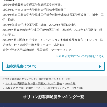
1989年慶應義塾大学理工学部管理工学科卒業。
1992年ロチェスター大学経営大学院修士課程修了。
1996年東京工業大学大学院理工学研究科博士課程経営工学専攻修了。博士（工
学）取得。
1996年筑波大学社会工学系・講師。2002年6月同助教授。
2008年4月慶應義塾大学理工学部管理工学科・准教授。2011年4月同教授、現
在に至る。
2023年4月内閣府 科学技術・イノベーション推進事務局参事官（インフラ・防
災担当）付上席科学技術政策フェロー（非常勤）
研究分野は応用統計解析、品質管理、マーケティング。
≫鈴木研究室についての詳細はこちら
顧客満足度について
オリコン顧客満足度ランキング
高校受験 塾ランキング・比較
おすすめの高校受験 塾 中国・四国ランキング・比較
2024年版
高校受験 塾 中国・四国のカリキュラムの充実さランキング・口コミ情報
オリコン顧客満足度
ランキング一覧