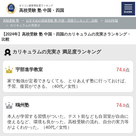
オリコン顧客満足度ランキング
高校受験 塾 中国・四国
高校受験 塾
おすすめの高校受験 塾 中国・四国ランキング・比較
2024年版
カリキュラムの充実さ
【2024年】高校受験 塾 中国・四国のカリキュラムの充実さランキング・
比較
カリキュラムの充実さ 満足度ランキング
宇部進学教室
74
.6
点
家で勉強が定着できなくても、とりあえず塾に行っておけば、
予習、復習ができる。（40代／女性）
鴎州塾
74
.0
点
本人が学習する習慣がついた。テスト前なども自習室が自由に
使えるなど、環境も良かった。高校受験の流れ、自分の実力等
がよくわかった。（40代／女性）