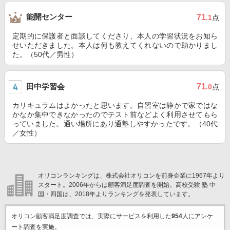
能開センター
71
.1
点
定期的に保護者と面談してくださり、本人の学習状況をお知ら
せいただきました。本人は何も教えてくれないので助かりまし
た。（50代／男性）
田中学習会
71
.0
点
カリキュラムはよかったと思います。自習室は静かで家ではな
かなか集中できなかったのでテスト前などよく利用させてもら
っていました。通い場所にあり通塾しやすかったです。（40代
／女性）
オリコンランキングは、株式会社オリコンを前身企業に1967年より
スタート。2006年からは顧客満足度調査を開始。高校受験 塾 中
国・四国は、2018年よりランキングを発表しています。
オリコン顧客満足度調査では、実際にサービスを利用した
954
人にアンケ
ート調査を実施。