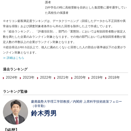
護者
2)中学生の時に高校受験を目的とした集団塾に通年通学してい
た高校生の保護者
※オリコン顧客満足度ランキングは、データクリーニング（回収したデータから不正回答や異
常値を排除）および調査対象者条件から外れた回答を除外した上で作成しています。
※「総合ランキング」、「評価項目別」、部門の「業態別」においては有効回答者数が規定人
数を満たした企業のみランクイン対象となります。その他の部門においては有効回答者数が規
定人数の半数以上の企業がランクイン対象となります。
※総合得点が60.0点以上で、他人に薦めたくないと回答した人の割合が基準値以下の企業がラ
ンクイン対象となります。
≫ 詳細はこちら
過去ランキング
2024年
2023年
2022年
2021年
2020年
2019年
2018年
ランキング監修
慶應義塾大学理工学部教授／内閣府 上席科学技術政策フェロー
（非常勤）
鈴木秀男
【経歴】