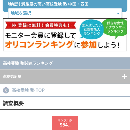
地域別 満足度の高い高校受験 塾 中国・四国
高校受験 塾関連ランキング
高校受験 塾
高校受験 塾 TOP
調査概要
サンプル数
954
人