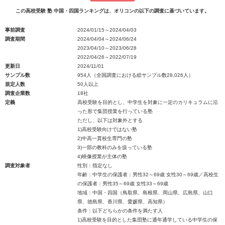
この高校受験 塾 中国・四国ランキングは、オリコンの以下の調査に基づいています。
事前調査
2024/01/15～2024/04/03
調査期間
2024/04/04～2024/06/24
2023/04/10～2023/06/28
2022/04/26～2022/07/19
更新日
2024/11/01
サンプル数
954人（全国調査における総サンプル数28,026人）
規定人数
50人以上
調査企業数
18社
定義
高校受験を目的とし、中学生を対象に一定のカリキュラムに沿
った形で集団授業を行っている塾
ただし、以下は対象外とする
1)高校受験向けではない塾
2)中高一貫校生専門の塾
3)一部の教科のみを扱っている塾
4)映像授業が主体の塾
調査対象者
性別：指定なし
年齢：中学生の保護者：男性32～69歳 女性30～69歳／高校生
の保護者：男性35～69歳 女性33～69歳
地域：中国・四国（鳥取県、島根県、岡山県、広島県、山口
県、徳島県、香川県、愛媛県、高知県）
条件：以下どちらかの条件を満たす人
1)高校受験を目的とした集団塾に通年通学している中学生の保