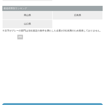
都道府県別ランキング
岡山県
広島県
山口県
※文字がグレーの部門は当社規定の条件を満たした企業が2社未満のため発表しておりません。
PR