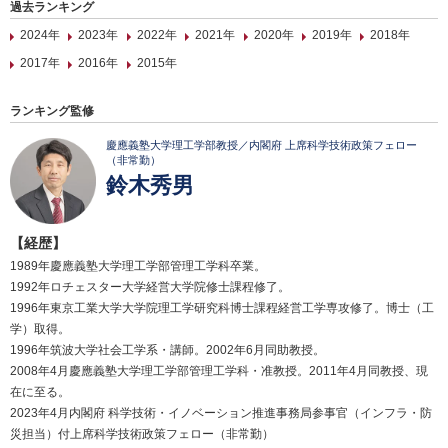
過去ランキング
2024年
2023年
2022年
2021年
2020年
2019年
2018年
2017年
2016年
2015年
ランキング監修
慶應義塾大学理工学部教授／内閣府 上席科学技術政策フェロー
（非常勤）
鈴木秀男
【経歴】
1989年慶應義塾大学理工学部管理工学科卒業。
1992年ロチェスター大学経営大学院修士課程修了。
1996年東京工業大学大学院理工学研究科博士課程経営工学専攻修了。博士（工
学）取得。
1996年筑波大学社会工学系・講師。2002年6月同助教授。
2008年4月慶應義塾大学理工学部管理工学科・准教授。2011年4月同教授、現
在に至る。
2023年4月内閣府 科学技術・イノベーション推進事務局参事官（インフラ・防
災担当）付上席科学技術政策フェロー（非常勤）