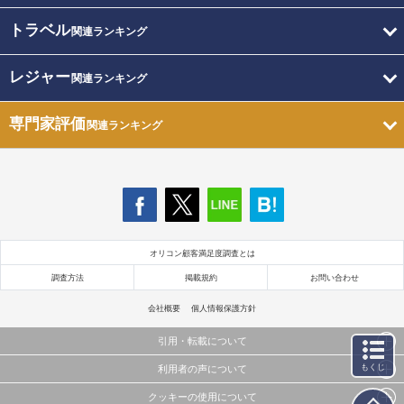
トラベル
関連ランキング
レジャー
関連ランキング
専門家評価
関連ランキング
オリコン顧客満足度調査とは
調査方法
掲載規約
お問い合わせ
会社概要
個人情報保護方針
引用・転載について
もくじ
利用者の声について
当サイトで公開されている情報（文字、写真、イラスト、画像データ等）及びこれらの配置・
編集および構造などについての著作権は株式会社oricon MEに帰属しております。
クッキーの使用について
当サイトに掲載している内容はすべてサービスの利用者が提出された見解・感想です。