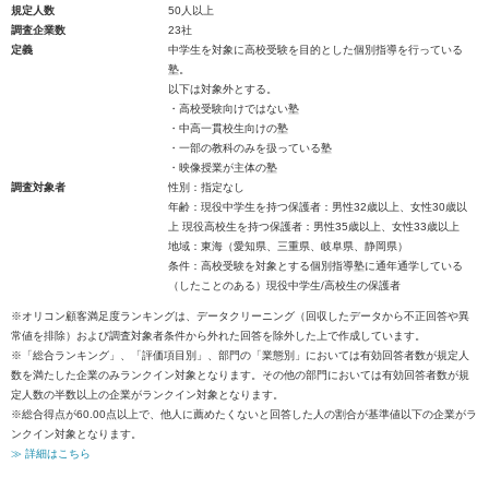
規定人数
50人以上
調査企業数
23社
定義
中学生を対象に高校受験を目的とした個別指導を行っている
塾。
以下は対象外とする。
・高校受験向けではない塾
・中高一貫校生向けの塾
・一部の教科のみを扱っている塾
・映像授業が主体の塾
調査対象者
性別：指定なし
年齢：現役中学生を持つ保護者：男性32歳以上、女性30歳以
上 現役高校生を持つ保護者：男性35歳以上、女性33歳以上
地域：東海（愛知県、三重県、岐阜県、静岡県）
条件：高校受験を対象とする個別指導塾に通年通学している
（したことのある）現役中学生/高校生の保護者
※オリコン顧客満足度ランキングは、データクリーニング（回収したデータから不正回答や異
常値を排除）および調査対象者条件から外れた回答を除外した上で作成しています。
※「総合ランキング」、「評価項目別」、部門の「業態別」においては有効回答者数が規定人
数を満たした企業のみランクイン対象となります。その他の部門においては有効回答者数が規
定人数の半数以上の企業がランクイン対象となります。
※総合得点が60.00点以上で、他人に薦めたくないと回答した人の割合が基準値以下の企業がラ
ンクイン対象となります。
≫ 詳細はこちら