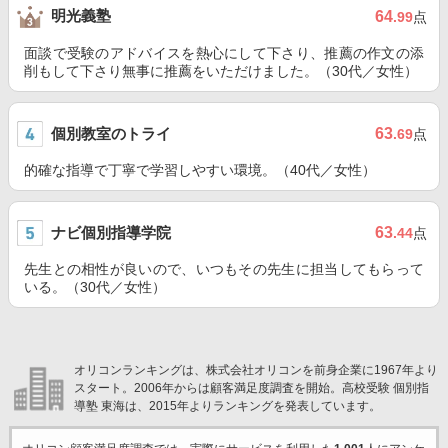
明光義塾
64
.99
点
面談で受験のアドバイスを熱心にして下さり、推薦の作文の添
削もして下さり無事に推薦をいただけました。（30代／女性）
個別教室のトライ
63
.69
点
的確な指導で丁寧で学習しやすい環境。（40代／女性）
ナビ個別指導学院
63
.44
点
先生との相性が良いので、いつもその先生に担当してもらって
いる。（30代／女性）
オリコンランキングは、株式会社オリコンを前身企業に1967年より
スタート。2006年からは顧客満足度調査を開始。高校受験 個別指
導塾 東海は、2015年よりランキングを発表しています。