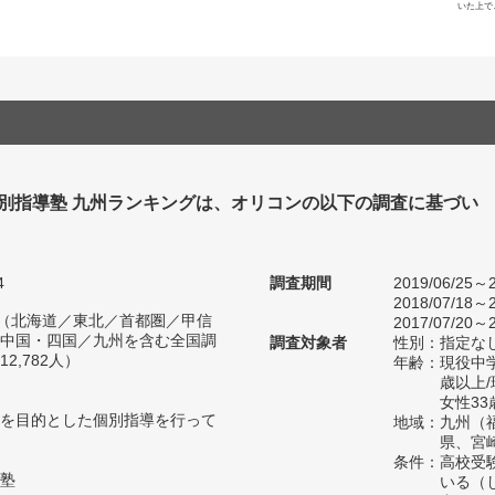
いた上で
個別指導塾 九州ランキングは、オリコンの以下の調査に基づい
4
調査期間
2019/06/25～2
2018/07/18～2
人（北海道／東北／首都圏／甲信
2017/07/20～2
中国・四国／九州を含む全国調
調査対象者
性別：指定な
2,782人）
年齢：現役中学
歳以上
女性33
を目的とした個別指導を行って
地域：九州（
県、宮
条件：高校受
塾
いる（