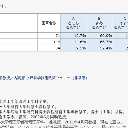
です。
部教授／内閣府 上席科学技術政策フェロー（非常勤）
大学理工学部管理工学科卒業。
ター大学経営大学院修士課程修了。
大学大学院理工学研究科博士課程経営工学専攻修了。博士（工学）取得。
社会工学系・講師。2002年6月同助教授。
義塾大学理工学部管理工学科・准教授。2011年4月同教授、現在に至る。
府 科学技術・イノベーション推進事務局参事官（インフラ・防災担当）