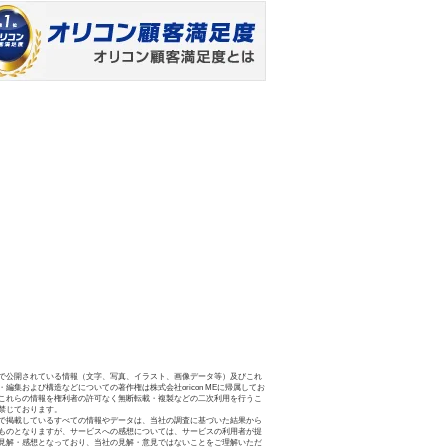
で公開されている情報（文字、写真、イラスト、画像データ等）及びこれ
・編集および構造などについての著作権は株式会社oricon MEに帰属してお
これらの情報を権利者の許可なく無断転載・複製などの二次利用を行うこ
禁じております。
で掲載しているすべての情報やデータは、当社の調査に基づいた結果から
ものとなりますが、サービスへの感想については、サービスの利用者が提
見解・感想となっており、当社の見解・意見ではないことをご理解いただ