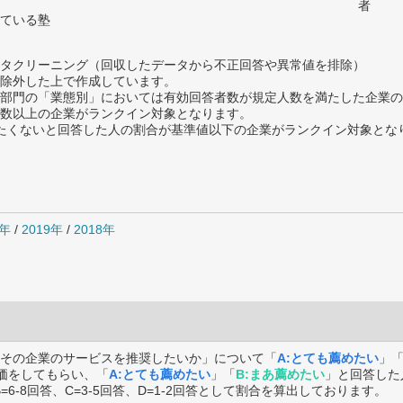
者
ている塾
タクリーニング（回収したデータから不正回答や異常値を排除）
除外した上で作成しています。
部門の「業態別」においては有効回答者数が規定人数を満たした企業の
数以上の企業がランクイン対象となります。
薦めたくないと回答した人の割合が基準値以下の企業がランクイン対象とな
0年
/
2019年
/
2018年
その企業のサービスを推奨したいか」について「
A:とても薦めたい
」
価をしてもらい、「
A:とても薦めたい
」「
B:まあ薦めたい
」と回答した
B=6-8回答、C=3-5回答、D=1-2回答として割合を算出しております。