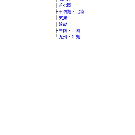
首都圏
甲信越・北陸
東海
近畿
中国・四国
九州・沖縄