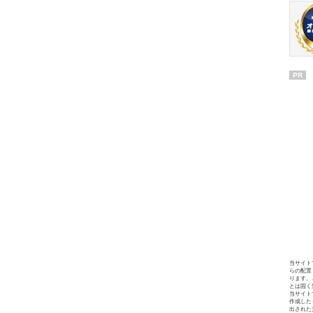
PR
当サイト
らの配置
ります。
とは固く
当サイト
作成した
出された