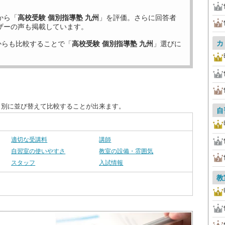
から「
高校受験 個別指導塾 九州
」を評価。さらに回答者
ザーの声も掲載しています。
カ
からも比較することで「
高校受験 個別指導塾 九州
」選びに
目別に並び替えて比較することが出来ます。
自
適切な受講料
講師
自習室の使いやすさ
教室の設備・雰囲気
スタッフ
入試情報
教