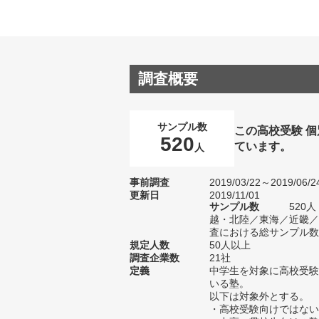
調査概要
サンプル数
この高校受験 
520
ています。
人
事前調査
2019/03/22～2019/06/2
更新日
2019/11/01
サンプル数
520
越・北陸／東海／近畿／
査における総サンプル数1
規定人数
50人以上
調査企業数
21社
定義
中学生を対象に高校受験
いる塾。
以下は対象外とする。
・高校受験向けではない