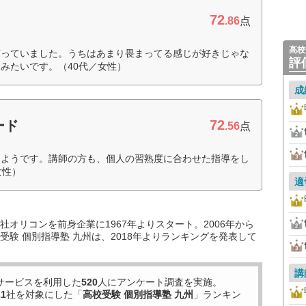
72
.86
点
高校
言っていました。うちはあまり畏まってる感じが好きじゃな
評
みたいです。（40代／女性）
成
72
ード
.56
点
たようです。講師の方も、個人の習熟度に合わせた指導をし
女性）
適
オリコンを前身企業に1967年よりスタート。2006年から
験 個別指導塾 九州は、2018年よりランキングを発表して
講
サービスを利用した
520
人にアンケート調査を実施。
21
社を対象にした「
高校受験 個別指導塾 九州
」ランキン