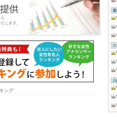
通
ス
入
キング