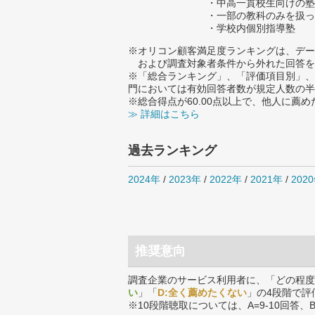
・中高一貫校生向けの塾
・一部の教科のみを扱っ
・学校内個別指導塾
※オリコン顧客満足度ランキングは、デー
および調査対象者条件から外れた回答を
※「総合ランキング」、「評価項目別」、
門においては有効回答者数が規定人数の半
※総合得点が60.00点以上で、他人に
≫ 詳細はこちら
過去ランキング
2024年
/
2023年
/
2022年
/
2021年
/
202
推奨意向
調査企業のサービス利用者に、「どの程度
い
」「
D:全く薦めたくない
」の4段階で評
※10段階聴取については、A=9-10回答、