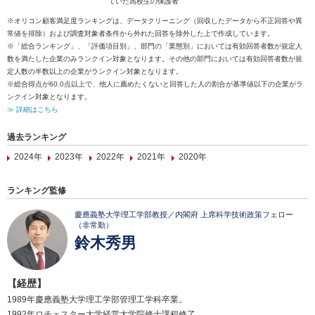
ていた高校生の保護者
※オリコン顧客満足度ランキングは、データクリーニング（回収したデータから不正回答や異
常値を排除）および調査対象者条件から外れた回答を除外した上で作成しています。
※「総合ランキング」、「評価項目別」、部門の「業態別」においては有効回答者数が規定人
数を満たした企業のみランクイン対象となります。その他の部門においては有効回答者数が規
定人数の半数以上の企業がランクイン対象となります。
※総合得点が60.0点以上で、他人に薦めたくないと回答した人の割合が基準値以下の企業がラ
ンクイン対象となります。
≫ 詳細はこちら
過去ランキング
2024年
2023年
2022年
2021年
2020年
ランキング監修
慶應義塾大学理工学部教授／内閣府 上席科学技術政策フェロー
（非常勤）
鈴木秀男
【経歴】
1989年慶應義塾大学理工学部管理工学科卒業。
1992年ロチェスター大学経営大学院修士課程修了。