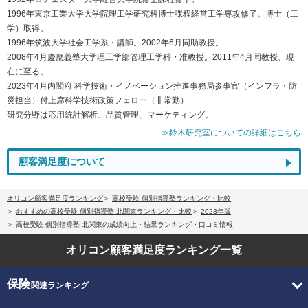
1996年東京工業大学大学院理工学研究科博士課程経営工学専攻修了。博士（工
学）取得。
1996年筑波大学社会工学系・講師。2002年6月同助教授。
2008年4月慶應義塾大学理工学部管理工学科・准教授。2011年4月同教授、現
在に至る。
2023年4月内閣府 科学技術・イノベーション推進事務局参事官（インフラ・防
災担当）付上席科学技術政策フェロー（非常勤）
研究分野は応用統計解析、品質管理、マーケティング。
≫鈴木研究室についての詳細はこちら
顧客満足度について
オリコン顧客満足度ランキング
高校受験 個別指導塾ランキング・比較
おすすめの高校受験 個別指導塾 北関東ランキング・比較
2023年版
高校受験 個別指導塾 北関東の成績向上・結果ランキング・口コミ情報
オリコン顧客満足度
ランキング一覧
保険
関連ランキング