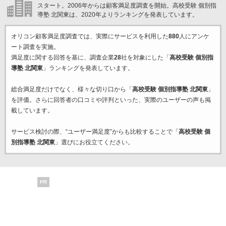
スタート。2006年からは顧客満足度調査を開始。高校受験 個別指
導塾 北関東は、2020年よりランキングを発表しています。
オリコン顧客満足度調査では、実際にサービスを利用した
880
人にアンケ
ート調査を実施。
満足度に関する回答を基に、調査企業
28
社を対象にした「
高校受験 個別指
導塾 北関東
」ランキングを発表しています。
総合満足度だけでなく、様々な切り口から「
高校受験 個別指導塾 北関東
」
を評価。さらに回答者の口コミや評判といった、実際のユーザーの声も掲
載しています。
サービス検討の際、“ユーザー満足度”からも比較することで「
高校受験 個
別指導塾 北関東
」選びにお役立てください。
PR