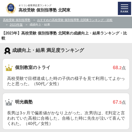
オリコン顧客満足度ランキング
高校受験 個別指導塾 北関東
高校受験 個別指導塾
おすすめの高校受験 個別指導塾 北関東ランキング・比較
2023年版
成績向上・結果
【2023年】高校受験 個別指導塾 北関東の成績向上・結果ランキング・比
較
成績向上・結果 満足度ランキング
個別教室のトライ
68
.2
点
高校受験で目標達成した時の子供の様子を見て利用してよかっ
たと思った。（50代／女性）
明光義塾
67
.5
点
長男は3ヶ月で偏差値がかなり上がった。次男坊は、E判定と言
われていた高校に合格した。合格した時に先生が泣いて喜んで
くれた。（40代／女性）