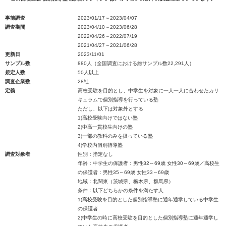
事前調査
2023/01/17～2023/04/07
調査期間
2023/04/10～2023/06/28
2022/04/26～2022/07/19
2021/04/27～2021/06/28
更新日
2023/11/01
サンプル数
880人（全国調査における総サンプル数22,291人）
規定人数
50人以上
調査企業数
28社
定義
高校受験を目的とし、中学生を対象に一人一人に合わせたカリ
キュラムで個別指導を行っている塾
ただし、以下は対象外とする
1)高校受験向けではない塾
2)中高一貫校生向けの塾
3)一部の教科のみを扱っている塾
4)学校内個別指導塾
調査対象者
性別：指定なし
年齢：中学生の保護者：男性32～69歳 女性30～69歳／高校生
の保護者：男性35～69歳 女性33～69歳
地域：北関東（茨城県、栃木県、群馬県）
条件：以下どちらかの条件を満たす人
1)高校受験を目的とした個別指導塾に通年通学している中学生
の保護者
2)中学生の時に高校受験を目的とした個別指導塾に通年通学し