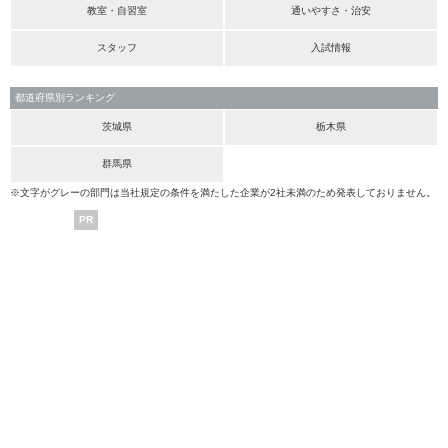
教室・自習室
通いやすさ・治安
スタッフ
入試情報
都道府県別ランキング
茨城県
栃木県
群馬県
※文字がグレーの部門は当社規定の条件を満たした企業が2社未満のため発表しておりません。
PR