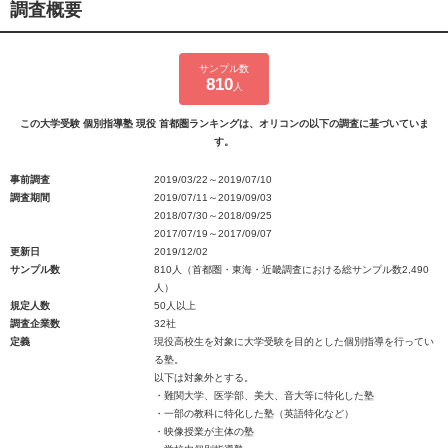
調査概要
サンプル数
810
人
この大学受験 個別指導塾 現役 首都圏ランキングは、オリコンの以下の調査に基づいていま
す。
事前調査
2019/03/22～2019/07/10
調査期間
2019/07/11～2019/09/03
2018/07/30～2018/09/25
2017/07/19～2017/09/07
更新日
2019/12/02
サンプル数
810人（首都圏・東海・近畿調査における総サンプル数2,490
人）
規定人数
50人以上
調査企業数
32社
定義
現役高校生を対象に大学受験を目的とした個別指導を行ってい
る塾。
以下は対象外とする。
・難関大学、医学部、美大、音大等に特化した塾
・一部の教科に特化した塾（英語特化など）
・映像授業が主体の塾