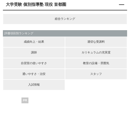
大学受験 個別指導塾 現役 首都圏
総合ランキング
評価項目別ランキング
成績向上・結果
適切な受講料
講師
カリキュラムの充実度
自習室の使いやすさ
教室の設備・雰囲気
通いやすさ・治安
スタッフ
入試情報
PR