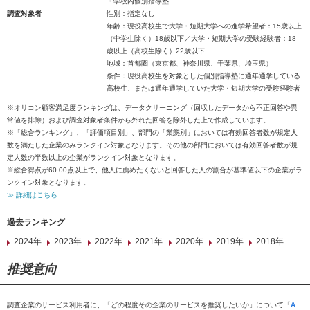
・学校内個別指導塾
調査対象者
性別：指定なし
年齢：現役高校生で大学・短期大学への進学希望者：15歳以上
（中学生除く）18歳以下／大学・短期大学の受験経験者：18
歳以上（高校生除く）22歳以下
地域：首都圏（東京都、神奈川県、千葉県、埼玉県）
条件：現役高校生を対象とした個別指導塾に通年通学している
高校生、または通年通学していた大学・短期大学の受験経験者
※オリコン顧客満足度ランキングは、データクリーニング（回収したデータから不正回答や異
常値を排除）および調査対象者条件から外れた回答を除外した上で作成しています。
※「総合ランキング」、「評価項目別」、部門の「業態別」においては有効回答者数が規定人
数を満たした企業のみランクイン対象となります。その他の部門においては有効回答者数が規
定人数の半数以上の企業がランクイン対象となります。
※総合得点が60.00点以上で、他人に薦めたくないと回答した人の割合が基準値以下の企業がラ
ンクイン対象となります。
≫ 詳細はこちら
過去ランキング
2024年
2023年
2022年
2021年
2020年
2019年
2018年
推奨意向
調査企業のサービス利用者に、「どの程度その企業のサービスを推奨したいか」について「
A: