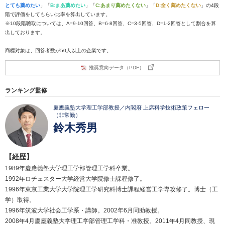
とても薦めたい
」「
B:まあ薦めたい
」「
C:あまり薦めたくない
」「
D:全く薦めたくない
」の4段
階で評価をしてもらい比率を算出しています。
※10段階聴取については、A=9-10回答、B=6-8回答、C=3-5回答、D=1-2回答として割合を算
出しております。
商標対象は、回答者数が50人以上の企業です。
推奨意向データ（PDF）
ランキング監修
慶應義塾大学理工学部教授／内閣府 上席科学技術政策フェロー
（非常勤）
鈴木秀男
【経歴】
1989年慶應義塾大学理工学部管理工学科卒業。
1992年ロチェスター大学経営大学院修士課程修了。
1996年東京工業大学大学院理工学研究科博士課程経営工学専攻修了。博士（工
学）取得。
1996年筑波大学社会工学系・講師。2002年6月同助教授。
2008年4月慶應義塾大学理工学部管理工学科・准教授。2011年4月同教授、現