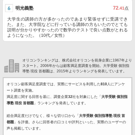
明光義塾
72
.41
点
大学生の講師の方が多かったのであまり緊張せずに受講でき
た。また、大学院などに行っている講師の方もいたのでとても
説明が分かりやすかったので数学のテストで良い点数がとれる
ようになった。（10代／女性）
オリコンランキングは、株式会社オリコンを前身企業に1967年より
スタート。2006年からは顧客満足度調査を開始。大学受験 個別指
導塾 現役 首都圏は、2015年よりランキングを発表しています。
オリコン顧客満足度調査では、実際にサービスを利用した
810
人にアンケ
ート調査を実施。
満足度に関する回答を基に、調査企業
32
社を対象にした「
大学受験 個別指
導塾 現役 首都圏
」ランキングを発表しています。
総合満足度だけでなく、様々な切り口から「
大学受験 個別指導塾 現役 首
都圏
」を評価。さらに回答者の口コミや評判といった、実際のユーザーの
声も掲載しています。