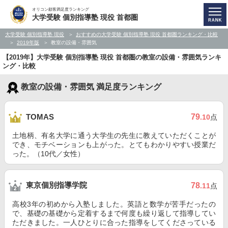
オリコン顧客満足度ランキング
大学受験 個別指導塾 現役 首都圏
大学受験 個別指導塾 現役
おすすめの大学受験 個別指導塾 現役 首都圏ランキング・比較
2019年版
教室の設備・雰囲気
【2019年】大学受験 個別指導塾 現役 首都圏の教室の設備・雰囲気ランキ
ング・比較
教室の設備・雰囲気 満足度ランキング
79
TOMAS
.10
点
土地柄、有名大学に通う大学生の先生に教えていただくことが
でき、モチベーションも上がった。とてもわかりやすい授業だ
った。（10代／女性）
東京個別指導学院
78
.11
点
高校3年の初めから入塾しました。英語と数学が苦手だったの
で、基礎の基礎から定着するまで何度も繰り返して指導してい
ただきました。一人ひとりに合った指導をしてくださっている