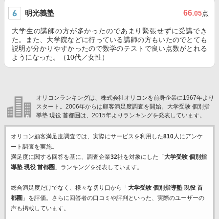
明光義塾
66
.05
点
大学生の講師の方が多かったのであまり緊張せずに受講でき
た。また、大学院などに行っている講師の方もいたのでとても
説明が分かりやすかったので数学のテストで良い点数がとれる
ようになった。（10代／女性）
オリコンランキングは、株式会社オリコンを前身企業に1967年より
スタート。2006年からは顧客満足度調査を開始。大学受験 個別指
導塾 現役 首都圏は、2015年よりランキングを発表しています。
オリコン顧客満足度調査では、実際にサービスを利用した
810
人にアンケ
ート調査を実施。
満足度に関する回答を基に、調査企業
32
社を対象にした「
大学受験 個別指
導塾 現役 首都圏
」ランキングを発表しています。
総合満足度だけでなく、様々な切り口から「
大学受験 個別指導塾 現役 首
都圏
」を評価。さらに回答者の口コミや評判といった、実際のユーザーの
声も掲載しています。