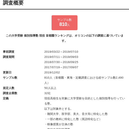
調査概要
サンプル数
810
人
この大学受験 個別指導塾 現役 首都圏ランキングは、オリコンの以下の調査に基づいていま
す。
事前調査
2019/03/22～2019/07/10
調査期間
2019/07/11～2019/09/03
2018/07/30～2018/09/25
2017/07/19～2017/09/07
更新日
2019/12/02
サンプル数
810人（首都圏・東海・近畿調査における総サンプル数2,490
人）
規定人数
50人以上
調査企業数
32社
定義
現役高校生を対象に大学受験を目的とした個別指導を行ってい
る塾。
以下は対象外とする。
・難関大学、医学部、美大、音大等に特化した塾
・一部の教科に特化した塾（英語特化など）
・映像授業が主体の塾