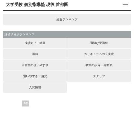
大学受験 個別指導塾 現役 首都圏
総合ランキング
評価項目別ランキング
成績向上・結果
適切な受講料
講師
カリキュラムの充実度
自習室の使いやすさ
教室の設備・雰囲気
通いやすさ・治安
スタッフ
入試情報
PR