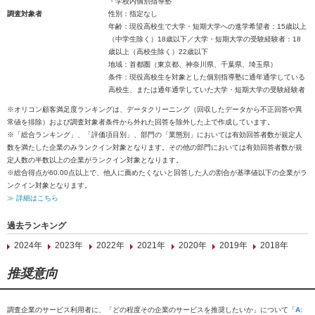
・学校内個別指導塾
調査対象者
性別：指定なし
年齢：現役高校生で大学・短期大学への進学希望者：15歳以上
（中学生除く）18歳以下／大学・短期大学の受験経験者：18
歳以上（高校生除く）22歳以下
地域：首都圏（東京都、神奈川県、千葉県、埼玉県）
条件：現役高校生を対象とした個別指導塾に通年通学している
高校生、または通年通学していた大学・短期大学の受験経験者
※オリコン顧客満足度ランキングは、データクリーニング（回収したデータから不正回答や異
常値を排除）および調査対象者条件から外れた回答を除外した上で作成しています。
※「総合ランキング」、「評価項目別」、部門の「業態別」においては有効回答者数が規定人
数を満たした企業のみランクイン対象となります。その他の部門においては有効回答者数が規
定人数の半数以上の企業がランクイン対象となります。
※総合得点が60.00点以上で、他人に薦めたくないと回答した人の割合が基準値以下の企業がラ
ンクイン対象となります。
≫ 詳細はこちら
過去ランキング
2024年
2023年
2022年
2021年
2020年
2019年
2018年
推奨意向
調査企業のサービス利用者に、「どの程度その企業のサービスを推奨したいか」について「
A: