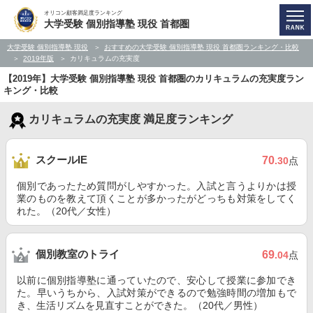
オリコン顧客満足度ランキング
大学受験 個別指導塾 現役 首都圏
大学受験 個別指導塾 現役
おすすめの大学受験 個別指導塾 現役 首都圏ランキング・比較
2019年版
カリキュラムの充実度
【2019年】大学受験 個別指導塾 現役 首都圏のカリキュラムの充実度ラン
キング・比較
カリキュラムの充実度 満足度ランキング
スクールIE
70
.30
点
個別であったため質問がしやすかった。入試と言うよりかは授
業のものを教えて頂くことが多かったがどっちも対策をしてく
れた。（20代／女性）
個別教室のトライ
69
.04
点
以前に個別指導塾に通っていたので、安心して授業に参加でき
た。早いうちから、入試対策ができるので勉強時間の増加もで
き、生活リズムを見直すことができた。（20代／男性）