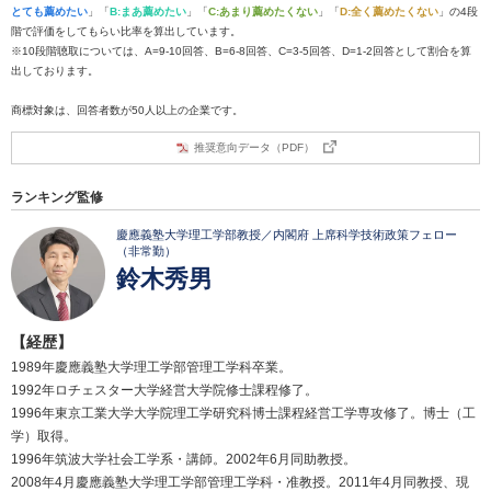
とても薦めたい
」「
B:まあ薦めたい
」「
C:あまり薦めたくない
」「
D:全く薦めたくない
」の4段
階で評価をしてもらい比率を算出しています。
※10段階聴取については、A=9-10回答、B=6-8回答、C=3-5回答、D=1-2回答として割合を算
出しております。
商標対象は、回答者数が50人以上の企業です。
推奨意向データ（PDF）
ランキング監修
慶應義塾大学理工学部教授／内閣府 上席科学技術政策フェロー
（非常勤）
鈴木秀男
【経歴】
1989年慶應義塾大学理工学部管理工学科卒業。
1992年ロチェスター大学経営大学院修士課程修了。
1996年東京工業大学大学院理工学研究科博士課程経営工学専攻修了。博士（工
学）取得。
1996年筑波大学社会工学系・講師。2002年6月同助教授。
2008年4月慶應義塾大学理工学部管理工学科・准教授。2011年4月同教授、現