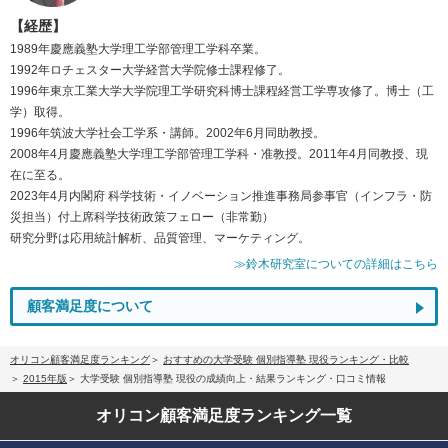
【経歴】
1989年慶應義塾大学理工学部管理工学科卒業。
1992年ロチェスター大学経営大学院修士課程修了。
1996年東京工業大学大学院理工学研究科博士課程経営工学専攻修了。博士（工
学）取得。
1996年筑波大学社会工学系・講師。2002年6月同助教授。
2008年4月慶應義塾大学理工学部管理工学科・准教授。2011年4月同教授、現
在に至る。
2023年4月内閣府 科学技術・イノベーション推進事務局参事官（インフラ・防
災担当）付上席科学技術政策フェロー（非常勤）
研究分野は応用統計解析、品質管理、マーケティング。
≫鈴木研究室についての詳細はこちら
顧客満足度について
オリコン顧客満足度ランキング
おすすめの大学受験 個別指導塾 現役ランキング・比較
2015年版
大学受験 個別指導塾 現役の成績向上・結果ランキング・口コミ情報
オリコン顧客満足度
ランキング一覧