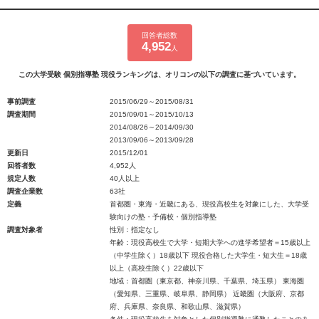
回答者総数
4,952
人
この大学受験 個別指導塾 現役ランキングは、オリコンの以下の調査に基づいています。
事前調査
2015/06/29～2015/08/31
調査期間
2015/09/01～2015/10/13
2014/08/26～2014/09/30
2013/09/06～2013/09/28
更新日
2015/12/01
回答者数
4,952人
規定人数
40人以上
調査企業数
63社
定義
首都圏・東海・近畿にある、現役高校生を対象にした、大学受
験向けの塾・予備校・個別指導塾
調査対象者
性別：指定なし
年齢：現役高校生で大学・短期大学への進学希望者＝15歳以上
（中学生除く）18歳以下 現役合格した大学生・短大生＝18歳
以上（高校生除く）22歳以下
地域：首都圏（東京都、神奈川県、千葉県、埼玉県） 東海圏
（愛知県、三重県、岐阜県、静岡県） 近畿圏（大阪府、京都
府、兵庫県、奈良県、和歌山県、滋賀県）