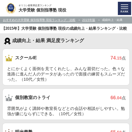
オリコン顧客満足度ランキング
大学受験 個別指導塾 現役
おすすめの大学受験 個別指導塾 現役ランキング・比較
2015年版
成績向上・結果
【2015年】大学受験 個別指導塾 現役の成績向上・結果ランキング・比較
成績向上・結果 満足度ランキング
スクールIE
74
.15
点
とにかくよく面倒を見てくれたし、みんな親切だった。色々な
進路に進んだ人のデータがあったので面接の練習もスムーズだ
った。（10代／女性）
個別教室のトライ
66
.04
点
雰囲気がよく講師や教室長などとの会話や相談がしやすい。勉
強が嫌にならずにできる。（10代／女性）
明光義塾