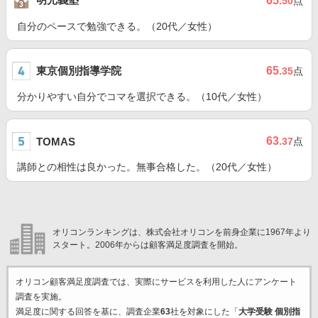
65
.50
点
自分のペースで勉強できる。（20代／女性）
東京個別指導学院
65
.35
点
分かりやすい自分でコマを選択できる。（10代／女性）
63
TOMAS
.37
点
講師との相性は良かった。無事合格した。（20代／女性）
オリコンランキングは、株式会社オリコンを前身企業に1967年より
スタート。2006年からは顧客満足度調査を開始。
オリコン顧客満足度調査では、実際にサービスを利用した
人にアンケート
調査を実施。
満足度に関する回答を基に、調査企業
63
社を対象にした「
大学受験 個別指