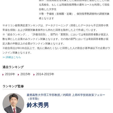
条件：現役高校生を対象とした個別指導塾に通塾したことのあ
る高校生、もしくは同個別指導塾の通年コースを利用して現役
合格した大学生
※塾・予備校（首都圏・近畿）、個別指導塾調査時の調査対象
者となります
※オリコン顧客満足度ランキングは、データクリーニング（回収したデータから不正回答や異
常値を排除）および調査対象者条件から外れた回答を除外した上で作成しています。
※「総合ランキング」、「評価項目別」、部門の「業態別」においては有効回答者数が規定人
数を満たした企業のみランクイン対象となります。その他の部門においては有効回答者数が規
定人数の半数以上の企業がランクイン対象となります。
※総合得点が60.00点以上で、他人に薦めたくないと回答した人の割合が基準値以下の企業がラ
ンクイン対象となります。
≫ 詳細はこちら
過去ランキング
2016年
2015年
2014-2015年
ランキング監修
慶應義塾大学理工学部教授／内閣府 上席科学技術政策フェロー
（非常勤）
鈴木秀男