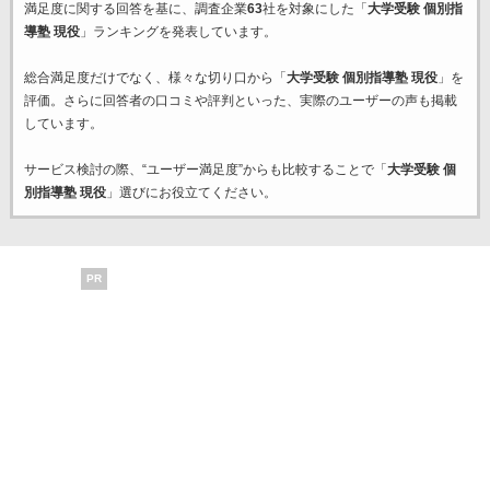
満足度に関する回答を基に、調査企業
63
社を対象にした「
大学受験 個別指
導塾 現役
」ランキングを発表しています。
総合満足度だけでなく、様々な切り口から「
大学受験 個別指導塾 現役
」を
評価。さらに回答者の口コミや評判といった、実際のユーザーの声も掲載
しています。
サービス検討の際、“ユーザー満足度”からも比較することで「
大学受験 個
別指導塾 現役
」選びにお役立てください。
PR