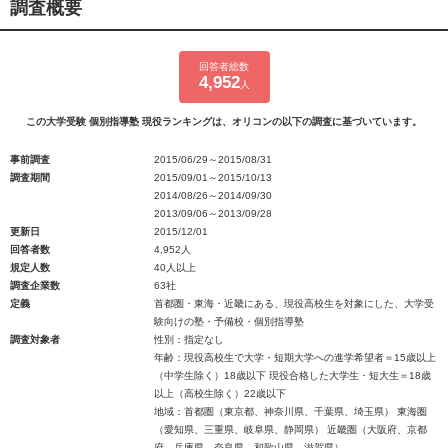
調査概要
回答者総数
4,952
人
この大学受験 個別指導塾 現役ランキングは、オリコンの以下の調査に基づいています。
事前調査
2015/06/29～2015/08/31
調査期間
2015/09/01～2015/10/13
2014/08/26～2014/09/30
2013/09/06～2013/09/28
更新日
2015/12/01
回答者数
4,952人
規定人数
40人以上
調査企業数
63社
定義
首都圏・東海・近畿にある、現役高校生を対象にした、大学受
験向けの塾・予備校・個別指導塾
調査対象者
性別：指定なし
年齢：現役高校生で大学・短期大学への進学希望者＝15歳以上
（中学生除く）18歳以下 現役合格した大学生・短大生＝18歳
以上（高校生除く）22歳以下
地域：首都圏（東京都、神奈川県、千葉県、埼玉県） 東海圏
（愛知県、三重県、岐阜県、静岡県） 近畿圏（大阪府、京都
府、兵庫県、奈良県、和歌山県、滋賀県）