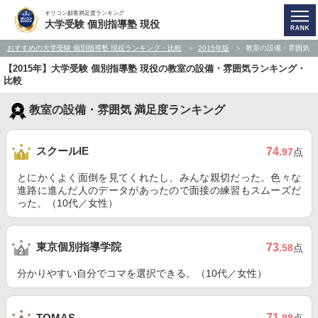
オリコン顧客満足度ランキング
大学受験 個別指導塾 現役
おすすめの大学受験 個別指導塾 現役ランキング・比較
2015年版
教室の設備・雰囲気
【2015年】大学受験 個別指導塾 現役の教室の設備・雰囲気ランキング・
比較
教室の設備・雰囲気 満足度ランキング
スクールIE
74
.97
点
とにかくよく面倒を見てくれたし、みんな親切だった。色々な
進路に進んだ人のデータがあったので面接の練習もスムーズだ
った。（10代／女性）
東京個別指導学院
73
.58
点
分かりやすい自分でコマを選択できる。（10代／女性）
71
TOMAS