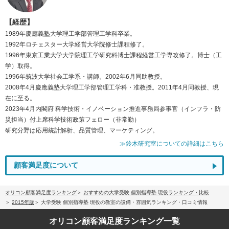
【経歴】
1989年慶應義塾大学理工学部管理工学科卒業。
1992年ロチェスター大学経営大学院修士課程修了。
1996年東京工業大学大学院理工学研究科博士課程経営工学専攻修了。博士（工
学）取得。
1996年筑波大学社会工学系・講師。2002年6月同助教授。
2008年4月慶應義塾大学理工学部管理工学科・准教授。2011年4月同教授、現
在に至る。
2023年4月内閣府 科学技術・イノベーション推進事務局参事官（インフラ・防
災担当）付上席科学技術政策フェロー（非常勤）
研究分野は応用統計解析、品質管理、マーケティング。
≫鈴木研究室についての詳細はこちら
顧客満足度について
オリコン顧客満足度ランキング
おすすめの大学受験 個別指導塾 現役ランキング・比較
2015年版
大学受験 個別指導塾 現役の教室の設備・雰囲気ランキング・口コミ情報
オリコン顧客満足度
ランキング一覧