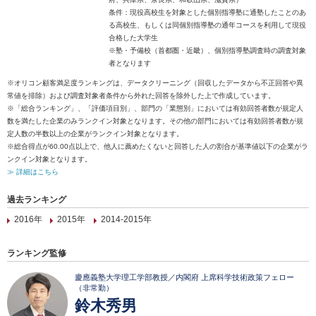
条件：現役高校生を対象とした個別指導塾に通塾したことのあ
る高校生、もしくは同個別指導塾の通年コースを利用して現役
合格した大学生
※塾・予備校（首都圏・近畿）、個別指導塾調査時の調査対象
者となります
※オリコン顧客満足度ランキングは、データクリーニング（回収したデータから不正回答や異
常値を排除）および調査対象者条件から外れた回答を除外した上で作成しています。
※「総合ランキング」、「評価項目別」、部門の「業態別」においては有効回答者数が規定人
数を満たした企業のみランクイン対象となります。その他の部門においては有効回答者数が規
定人数の半数以上の企業がランクイン対象となります。
※総合得点が60.00点以上で、他人に薦めたくないと回答した人の割合が基準値以下の企業がラ
ンクイン対象となります。
≫ 詳細はこちら
過去ランキング
2016年
2015年
2014-2015年
ランキング監修
慶應義塾大学理工学部教授／内閣府 上席科学技術政策フェロー
（非常勤）
鈴木秀男