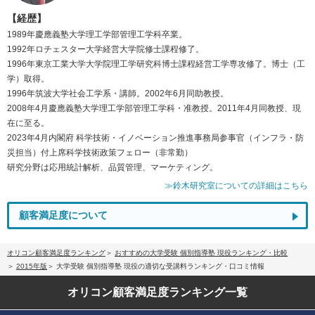
【経歴】
1989年慶應義塾大学理工学部管理工学科卒業。
1992年ロチェスター大学経営大学院修士課程修了。
1996年東京工業大学大学院理工学研究科博士課程経営工学専攻修了。博士（工
学）取得。
1996年筑波大学社会工学系・講師。2002年6月同助教授。
2008年4月慶應義塾大学理工学部管理工学科・准教授。2011年4月同教授、現
在に至る。
2023年4月内閣府 科学技術・イノベーション推進事務局参事官（インフラ・防
災担当）付上席科学技術政策フェロー（非常勤）
研究分野は応用統計解析、品質管理、マーケティング。
≫鈴木研究室についての詳細はこちら
顧客満足度について
オリコン顧客満足度ランキング
おすすめの大学受験 個別指導塾 現役ランキング・比較
2015年版
大学受験 個別指導塾 現役の適切な受講料ランキング・口コミ情報
オリコン顧客満足度
ランキング一覧