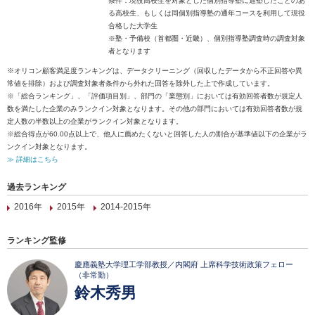
条件：現役高校生を対象とした個別指導塾に通塾したことのあ
る高校生、もしくは同個別指導塾の通年コースを利用して現役
合格した大学生
※塾・予備校（首都圏・近畿）、個別指導塾調査時の調査対象
者となります
※オリコン顧客満足度ランキングは、データクリーニング（回収したデータから不正回答や異
常値を排除）および調査対象者条件から外れた回答を除外した上で作成しています。
※「総合ランキング」、「評価項目別」、部門の「業態別」においては有効回答者数が規定人
数を満たした企業のみランクイン対象となります。その他の部門においては有効回答者数が規
定人数の半数以上の企業がランクイン対象となります。
※総合得点が60.00点以上で、他人に薦めたくないと回答した人の割合が基準値以下の企業がラ
ンクイン対象となります。
≫ 詳細はこちら
過去ランキング
2016年
2015年
2014-2015年
ランキング監修
慶應義塾大学理工学部教授／内閣府 上席科学技術政策フェロー
（非常勤）
鈴木秀男