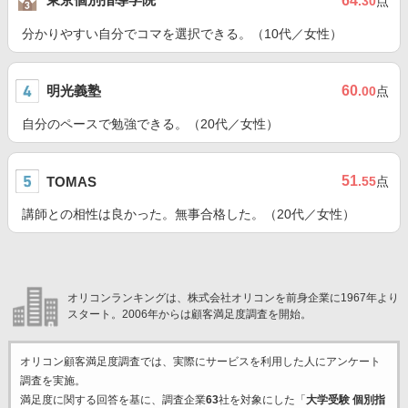
64
.30
点
分かりやすい自分でコマを選択できる。（10代／女性）
明光義塾
60
.00
点
自分のペースで勉強できる。（20代／女性）
51
TOMAS
.55
点
講師との相性は良かった。無事合格した。（20代／女性）
オリコンランキングは、株式会社オリコンを前身企業に1967年より
スタート。2006年からは顧客満足度調査を開始。
オリコン顧客満足度調査では、実際にサービスを利用した
人にアンケート
調査を実施。
満足度に関する回答を基に、調査企業
63
社を対象にした「
大学受験 個別指