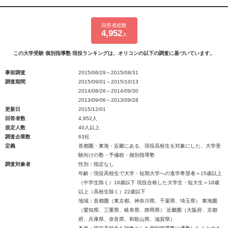
回答者総数
4,952
人
この大学受験 個別指導塾 現役ランキングは、オリコンの以下の調査に基づいています。
事前調査
2015/06/29～2015/08/31
調査期間
2015/09/01～2015/10/13
2014/08/26～2014/09/30
2013/09/06～2013/09/28
更新日
2015/12/01
回答者数
4,952人
規定人数
40人以上
調査企業数
63社
定義
首都圏・東海・近畿にある、現役高校生を対象にした、大学受
験向けの塾・予備校・個別指導塾
調査対象者
性別：指定なし
年齢：現役高校生で大学・短期大学への進学希望者＝15歳以上
（中学生除く）18歳以下 現役合格した大学生・短大生＝18歳
以上（高校生除く）22歳以下
地域：首都圏（東京都、神奈川県、千葉県、埼玉県） 東海圏
（愛知県、三重県、岐阜県、静岡県） 近畿圏（大阪府、京都
府、兵庫県、奈良県、和歌山県、滋賀県）