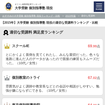
オリコン顧客満足度ランキング
大学受験 個別指導塾 現役
おすすめの大学受験 個別指導塾 現役ランキング・比較
2015年版
適切な受講料
【2015年】大学受験 個別指導塾 現役の適切な受講料ランキング・比較
適切な受講料 満足度ランキング
スクールIE
69
.99
点
とにかくよく面倒を見てくれたし、みんな親切だった。色々な
進路に進んだ人のデータがあったので面接の練習もスムーズだ
った。（10代／女性）
個別教室のトライ
67
.02
点
雰囲気がよく講師や教室長などとの会話や相談がしやすい。勉
強が嫌にならずにできる。（10代／女性）
東京個別指導学院