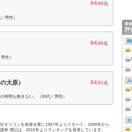
64
.89
点
代／男性）
通信
評
問
64
.86
点
／男性）
入
64
格の大原）
.81
点
の時間も飽きない。（30代／男性）
カ
オリコンを前身企業に1967年よりスタート。2006年から
講座 簿記は、2015年よりランキングを発表しています。