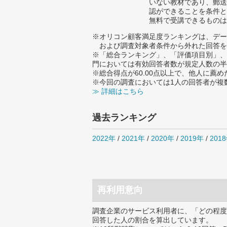
いない教材であり、郵送
認ができることを条件と
無料で受講できるものは
※オリコン顧客満足度ランキングは、デー
および調査対象者条件から外れた回答を
※「総合ランキング」、「評価項目別」、
門においては有効回答者数が規定人数の半
※総合得点が60.00点以上で、他人に
※今回の調査においては1人の回答者が複
≫ 詳細はこちら
過去ランキング
2022年
/
2021年
/
2020年
/
2019年
/
201
再利用意向
調査企業のサービス利用者に、「どの程度
回答した人の割合を算出しています。