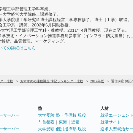
大学理工学部管理工学科卒業。
ター大学経営大学院修士課程修了。
大学大学院理工学研究科博士課程経営工学専攻修了。博士（工学）取得。
社会工学系・講師。2002年6月同助教授。
義塾大学理工学部管理工学科・准教授。2011年4月同教授、現在に至る。
府 科学技術・イノベーション推進事務局参事官（インフラ・防災担当）
計解析、品質管理、マーケティング。
いての詳細はこちら
グ・比較
おすすめの通信講座 簿記ランキング・比較
2017年版
通信講座 簿
塾
人材
ーサーバー
大学受験 塾・予備校 現役
就活エージェン
└
首都圏
｜
東海
｜
近畿
就活サイト
ーサーバー
大学受験 個別指導塾 現役
逆求人型就活サ