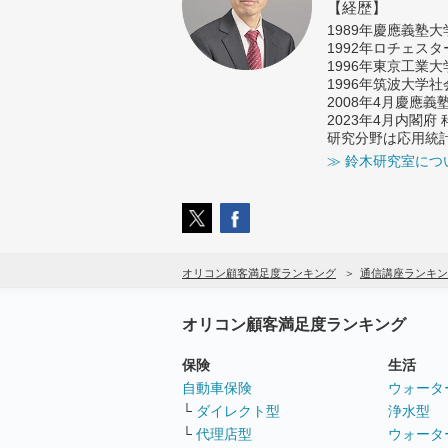
【経歴】
1989年慶應義塾
1992年ロチェス
1996年東京工業
1996年筑波大学
2008年4月慶應
2023年4月内閣
研究分野は応用統
≫ 鈴木研究室につ
オリコン顧客満足度ランキング
通信講座ランキン
オリコン顧客満足度ランキング
保険
生活
自動車保険
ウォータ
└
ダイレクト型
浄水型
└
代理店型
ウォータ