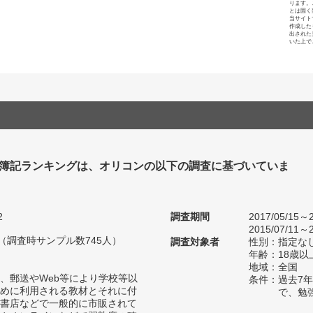
ります。
とは固く
当サイト
作成した
出された
いた上で
 簿記ランキングは、オリコンの以下の調査に基づいていま
2
調査期間
2017/05/15～2
2015/07/11～2
人（調査時サンプル数745人）
調査対象者
性別：指定な
年齢：18歳以
地域：全国
、郵送やWeb等により学校等以
条件：過去7
めに利用される教材とそれに付
で、勉
書店などで一般的に市販されて