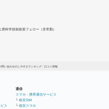
付上席科学技術政策フェロー（非常勤）
記の問い合わせのしやすさランキング・口コミ情報
通信
ト
スマホ・携帯通信サービス
└
格安SIM
ービス
└
格安スマホ