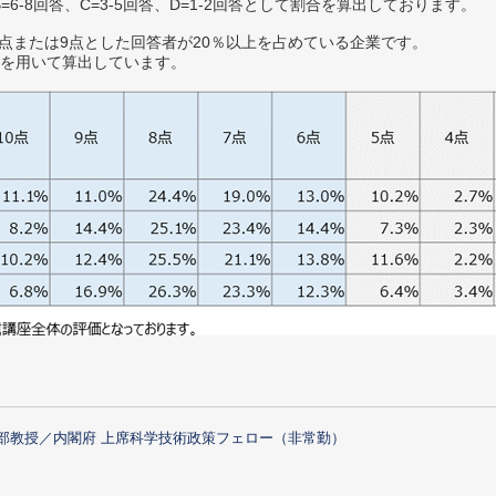
B=6-8回答、C=3-5回答、D=1-2回答として割合を算出しております。
0点または9点とした回答者が20％以上を占めている企業です。
を用いて算出しています。
部教授／内閣府 上席科学技術政策フェロー（非常勤）