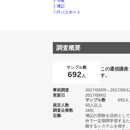
宅建
簿記
ITパスポート
調査概要
サンプル数
この通信講座
692
す。
人
事前調査
2017/03/09～2017/05/1
更新日
2017/09/01
サンプル数
692
規定人数
50人以上
調査企業数
16社
定義
簿記の受験を目的として
外で一定期間学習するた
随するシステムを指す。