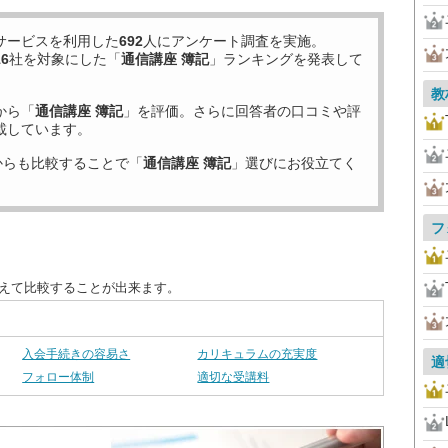
サービスを利用した
692
人にアンケート調査を実施。
16
社を対象にした「
通信講座 簿記
」ランキングを発表して
教
から「
通信講座 簿記
」を評価。さらに回答者の口コミや評
載しています。
からも比較することで「
通信講座 簿記
」選びにお役立てく
フ
替えて比較することが出来ます。
入会手続きの容易さ
カリキュラムの充実度
適
フォロー体制
適切な受講料