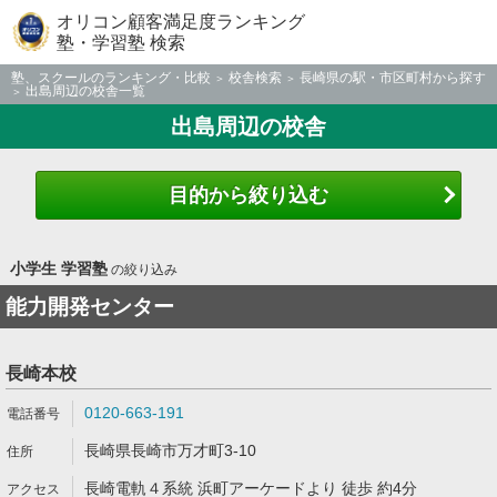
オリコン顧客満足度ランキング
塾・学習塾 検索
塾、スクールのランキング・比較
校舎検索
長崎県の駅・市区町村から探す
出島周辺の校舎一覧
出島周辺の校舎
目的から絞り込む
小学生 学習塾
の絞り込み
能力開発センター
長崎本校
0120-663-191
長崎県長崎市万才町3-10
長崎電軌４系統 浜町アーケードより 徒歩 約4分