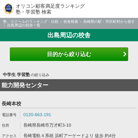
オリコン顧客満足度ランキング
塾・学習塾 検索
塾、スクールのランキング・比較
校舎検索
長崎県の駅・市区町村から探す
出島周辺の校舎一覧
出島周辺の校舎
目的から絞り込む
中学生 学習塾
の絞り込み
能力開発センター
長崎本校
0120-663-191
長崎県長崎市万才町3-10
長崎電軌４系統 浜町アーケードより 徒歩 約4分