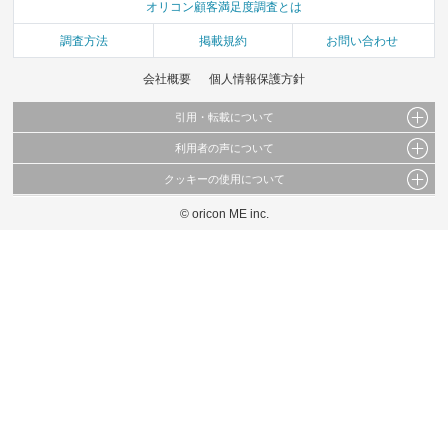
オリコン顧客満足度調査とは
調査方法
掲載規約
お問い合わせ
会社概要
個人情報保護方針
引用・転載について
利用者の声について
当サイトで公開されている情報（文字、写真、イラスト、画像データ等）及びこれらの配
置・編集および構造などについての著作権は株式会社oricon MEに帰属しております。
クッキーの使用について
当サイトに掲載している内容はすべてサービスの利用者が提出された見解・感想です。
これらの情報を権利者の許可なく無断転載・複製などの二次利用を行うことは固く禁じて
弊社が内容について正確性を含め一切保証するものではありません。
おります。
© oricon ME inc.
このサイトでは Cookie を使用して、ユーザーに合わせたコンテンツや広告の表示、ソー
弊社の見解・ 意見ではないことをご理解いただいた上でご覧ください。
シャル メディア機能の提供、広告の表示回数やクリック数の測定を行っています。
また、ユーザーによるサイトの利用状況についても情報を収集し、ソーシャル メディア
や広告配信、データ解析の各パートナーに提供しています。
各パートナーは、この情報とユーザーが各パートナーに提供した他の情報や、ユーザーが
各パートナーのサービスを使用したときに収集した他の情報を組み合わせて使用すること
があります。