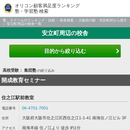
オリコン顧客満足度ランキング
塾・学習塾 検索
塾、スクールのランキング・比較
校舎検索
大阪府の駅・市区町村から探す
安立町周辺の校舎一覧
安立町周辺の校舎
目的から絞り込む
高校受験： 集団塾
の絞り込み
開成教育セミナー
住之江駅前教室
06-4701-7001
大阪府大阪市住之江区西住之江1-1-41 南海住ノ江ビル 3F
南海本線 住ノ江より 徒歩 約1分