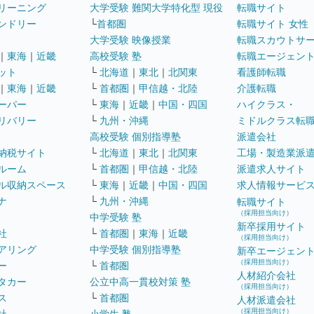
リーニング
大学受験 難関大学特化型 現役
転職サイト
ンドリー
└
首都圏
転職サイト 女性
大学受験 映像授業
転職スカウトサ
｜
東海
｜
近畿
高校受験 塾
転職エージェン
ット
└
北海道
｜
東北
｜
北関東
看護師転職
｜
東海
｜
近畿
└
首都圏
｜
甲信越・北陸
介護転職
ーパー
└
東海
｜
近畿
｜
中国・四国
ハイクラス・
リバリー
└
九州・沖縄
ミドルクラス転
高校受験 個別指導塾
派遣会社
納税サイト
└
北海道
｜
東北
｜
北関東
工場・製造業派
ルーム
└
首都圏
｜
甲信越・北陸
派遣求人サイト
ル収納スペース
└
東海
｜
近畿
｜
中国・四国
求人情報サービ
ナ
└
九州・沖縄
転職サイト
（採用担当向け）
中学受験 塾
新卒採用サイト
社
└
首都圏
｜
東海
｜
近畿
（採用担当向け）
アリング
中学受験 個別指導塾
新卒エージェン
（採用担当向け）
ー
└
首都圏
人材紹介会社
タカー
公立中高一貫校対策 塾
（採用担当向け）
ス
└
首都圏
人材派遣会社
（採用担当向け）