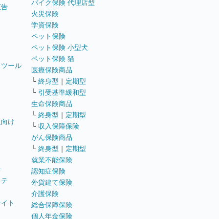
バイク保険 代理店型
広告
火災保険
学資保険
ペット保険
ペット保険 小型犬
ペット保険 猫
トツール
医療保険商品
└
終身型
｜
定期型
└
引受基準緩和型
生命保険商品
└
終身型
｜
定期型
員向け
└
収入保障保険
がん保険商品
└
終身型
｜
定期型
就業不能保険
テ
認知症保険
ステ
外貨建て保険
介護保険
サイト
総合保障保険
個人年金保険