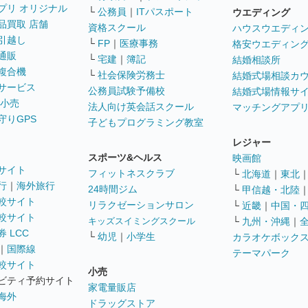
プリ オリジナル
└
公務員
｜
ITパスポート
ウエディング
品買取 店舗
資格スクール
ハウスウエディ
引越し
└
FP
｜
医療事務
格安ウエディン
通販
└
宅建
｜
簿記
結婚相談所
複合機
└
社会保険労務士
結婚式場相談カ
サービス
公務員試験予備校
結婚式場情報サ
 小売
法人向け英会話スクール
マッチングアプ
守りGPS
子どもプログラミング教室
レジャー
スポーツ&ヘルス
映画館
サイト
フィットネスクラブ
└
北海道
｜
東北
行
｜
海外旅行
24時間ジム
└
甲信越・北陸
較サイト
リラクゼーションサロン
└
近畿
｜
中国・
較サイト
キッズスイミングスクール
└
九州・沖縄
｜
 LCC
└
幼児
｜
小学生
カラオケボック
｜
国際線
テーマパーク
較サイト
小売
ビティ予約サイト
家電量販店
海外
ドラッグストア