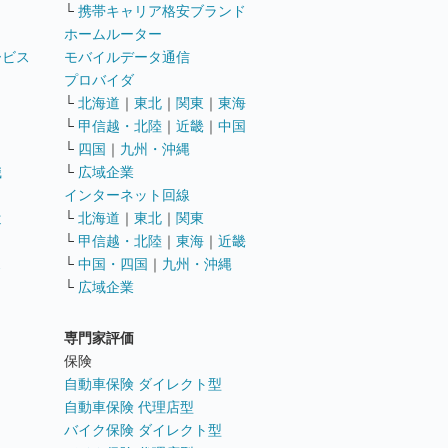
└
携帯キャリア格安ブランド
ホームルーター
ービス
モバイルデータ通信
ト
プロバイダ
└
北海道
｜
東北
｜
関東
｜
東海
└
甲信越・北陸
｜
近畿
｜
中国
└
四国
｜
九州・沖縄
職
└
広域企業
インターネット回線
遣
└
北海道
｜
東北
｜
関東
└
甲信越・北陸
｜
東海
｜
近畿
ス
└
中国・四国
｜
九州・沖縄
└
広域企業
専門家評価
ト
保険
自動車保険 ダイレクト型
自動車保険 代理店型
バイク保険 ダイレクト型