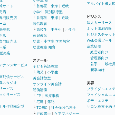
社
小学生 塾
アルバイト求人
報サイト
└
首都圏
｜
東海
｜
近畿
売店
小学生 個別指導塾
ビジネス
専門販売店
└
首都圏
｜
東海
｜
近畿
法人カーリース
ー系
通信教育
ネット印刷通販
販売店
└
高校生
｜
中学生
｜
小学生
ビジネスチャッ
売店
家庭教師
Web会議ツール
専門販売店
幼児・小学生 学習教室
企業研修
ー系
幼児教室 知育
└
経営者向け
販売店
└
管理職向け
スクール
└
若手・一般社
テナンスサービス
子ども英語教室
└
新卒向け
└
幼児
｜
小学生
画配信サービス
英会話教室
真スタジオ
美容
オンライン英会話
サービス
ブライダルエス
通信講座
ックサービス
フェイシャルエ
└
FP
｜
医療事務
ボディエステ
└
宅建
｜
簿記
ナル作品限定型
サロン検索予約
└
TOEIC
｜
社会保険労務士
└
行政書士
｜
ケアマネジャー