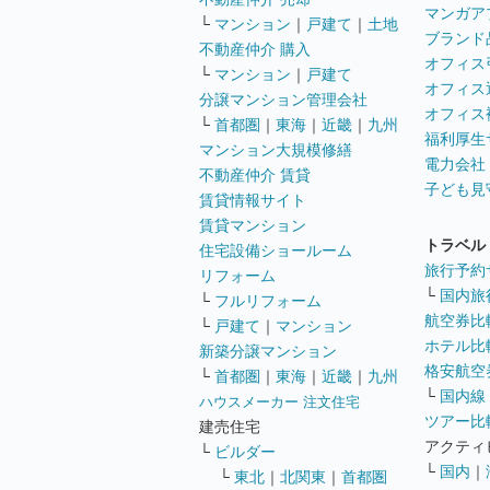
マンガア
└
マンション
｜
戸建て
｜
土地
ブランド
不動産仲介 購入
オフィス
└
マンション
｜
戸建て
オフィス
分譲マンション管理会社
オフィス
└
首都圏
｜
東海
｜
近畿
｜
九州
福利厚生
マンション大規模修繕
電力会社
不動産仲介 賃貸
子ども見
賃貸情報サイト
賃貸マンション
トラベル
住宅設備ショールーム
旅行予約
リフォーム
└
国内旅
└
フルリフォーム
航空券比
└
戸建て
｜
マンション
ホテル比
新築分譲マンション
格安航空券
└
首都圏
｜
東海
｜
近畿
｜
九州
└
国内線
ハウスメーカー 注文住宅
ツアー比
建売住宅
アクティ
└
ビルダー
└
国内
｜
└
東北
｜
北関東
｜
首都圏