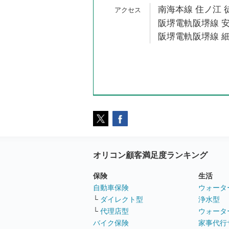
南海本線 住ノ江 
阪堺電軌阪堺線 安
阪堺電軌阪堺線 細
オリコン顧客満足度ランキング
保険
生活
自動車保険
ウォータ
└
ダイレクト型
浄水型
└
代理店型
ウォータ
バイク保険
家事代行