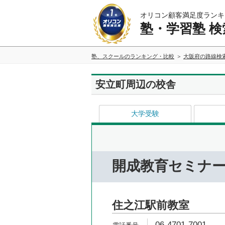
オリコン顧客満足度ランキ
塾・学習塾 検
塾、スクールのランキング・比較
大阪府の路線検
安立町周辺の校舎
大学受験
開成教育セミナ
住之江駅前教室
06-4701-7001