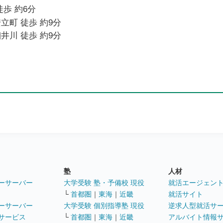
徒歩 約6分
立町 徒歩 約9分
井川 徒歩 約9分
塾
人材
ーサーバー
大学受験 塾・予備校 現役
就活エージェン
└
首都圏
｜
東海
｜
近畿
就活サイト
ーサーバー
大学受験 個別指導塾 現役
逆求人型就活サ
サービス
└
首都圏
｜
東海
｜
近畿
アルバイト情報