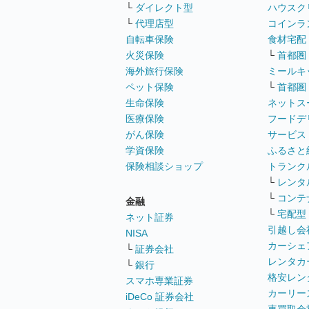
└
ダイレクト型
ハウスク
└
代理店型
コインラ
自転車保険
食材宅配
火災保険
└
首都圏
海外旅行保険
ミールキ
ペット保険
└
首都圏
生命保険
ネットス
医療保険
フードデ
がん保険
サービス
学資保険
ふるさと
保険相談ショップ
トランク
└
レンタ
└
コンテ
金融
└
宅配型
ネット証券
引越し会
NISA
カーシェ
└
証券会社
レンタカ
└
銀行
格安レン
スマホ専業証券
カーリー
iDeCo 証券会社