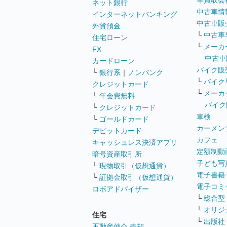
車買取会
ネット銀行
中古車情
インターネットバンキング
中古車販
外貨預金
└
中古車
住宅ローン
└
メーカ
FX
中古車
カードローン
バイク販
└
銀行系
｜
ノンバンク
└
バイク
クレジットカード
└
メーカ
└
年会費無料
バイク
└
クレジットカード
車検
└
ゴールドカード
カーメン
デビットカード
カフェ
キャッシュレス決済アプリ
定額制動
暗号資産取引所
子ども写
└
現物取引（仮想通貨）
電子書籍
└
証拠金取引（仮想通貨）
電子コミ
ロボアドバイザー
└
総合型
└
オリジ
住宅
└
出版社
不動産仲介 売却