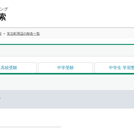
ング
索
索
安立町周辺の校舎一覧
高校受験
中学受験
中学生 学習
ー