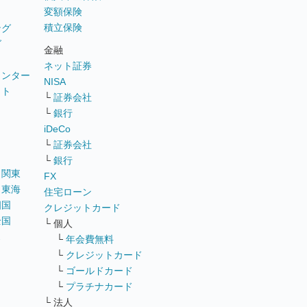
変額保険
積立保険
ング
グ
金融
ネット証券
ウンター
NISA
イト
└
証券会社
リ
└
銀行
iDeCo
└
証券会社
└
銀行
｜
関東
FX
｜
東海
住宅ローン
四国
クレジットカード
全国
└ 個人
ス
└
年会費無料
└
クレジットカード
└
ゴールドカード
└
プラチナカード
└ 法人