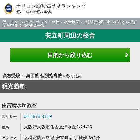
オリコン顧客満足度ランキング
塾・学習塾 検索
塾、スクールのランキング・比較
校舎検索
大阪府の駅・市区町村から探す
安立町周辺の校舎一覧
安立町周辺の校舎
目的から絞り込む
高校受験： 集団塾 個別指導塾
の絞り込み
明光義塾
住吉清水丘教室
06-6678-4119
大阪府大阪市住吉区清水丘2-24-25
阪堺電軌阪堺線 安立町より 徒歩 約4分