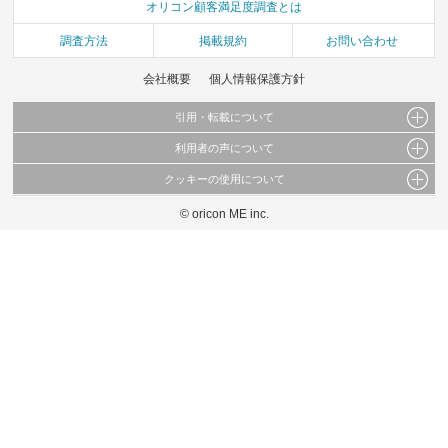
オリコン顧客満足度調査とは
調査方法
掲載規約
お問い合わせ
会社概要
個人情報保護方針
引用・転載について
利用者の声について
当サイトで公開されている情報（文字、写真、イラスト、画像データ等）及びこれらの配
置・編集および構造などについての著作権は株式会社oricon MEに帰属しております。
クッキーの使用について
当サイトに掲載している内容はすべてサービスの利用者が提出された見解・感想です。
これらの情報を権利者の許可なく無断転載・複製などの二次利用を行うことは固く禁じて
弊社が内容について正確性を含め一切保証するものではありません。
おります。
© oricon ME inc.
このサイトでは Cookie を使用して、ユーザーに合わせたコンテンツや広告の表示、ソー
弊社の見解・ 意見ではないことをご理解いただいた上でご覧ください。
シャル メディア機能の提供、広告の表示回数やクリック数の測定を行っています。
また、ユーザーによるサイトの利用状況についても情報を収集し、ソーシャル メディア
や広告配信、データ解析の各パートナーに提供しています。
各パートナーは、この情報とユーザーが各パートナーに提供した他の情報や、ユーザーが
各パートナーのサービスを使用したときに収集した他の情報を組み合わせて使用すること
があります。