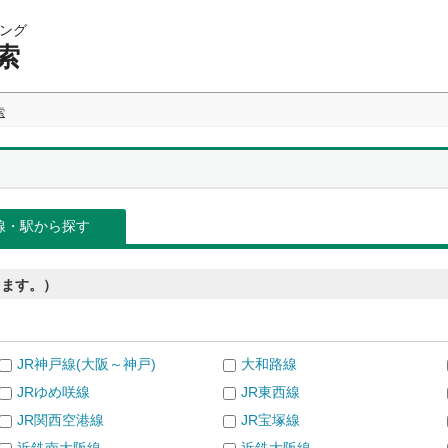
ング
索
索
線・駅から探す
きます。）
JR神戸線(大阪～神戸)
大和路線
JRゆめ咲線
JR東西線
JR関西空港線
JR宝塚線