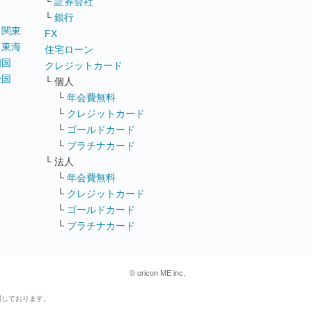
└
証券会社
└
銀行
｜
関東
FX
｜
東海
住宅ローン
四国
クレジットカード
全国
└ 個人
ス
└
年会費無料
└
クレジットカード
└
ゴールドカード
└
プラチナカード
└ 法人
└
年会費無料
└
クレジットカード
└
ゴールドカード
└
プラチナカード
© oricon ME inc.
属しております。