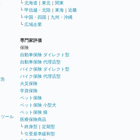
遣
└
北海道
｜
東北
｜
関東
└
甲信越・北陸
｜
東海
｜
近畿
ス
└
中国・四国
｜
九州・沖縄
└
広域企業
専門家評価
ト
保険
自動車保険 ダイレクト型
自動車保険 代理店型
バイク保険 ダイレクト型
バイク保険 代理店型
広告
火災保険
学資保険
ペット保険
ペット保険 小型犬
ペット保険 猫
トツール
医療保険商品
└
終身型
｜
定期型
└
引受基準緩和型