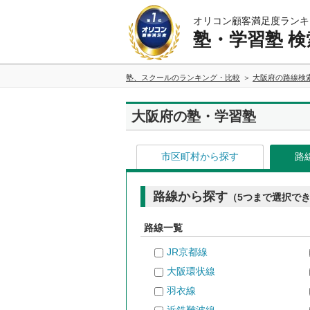
オリコン顧客満足度ランキ
塾・学習塾 検
塾、スクールのランキング・比較
大阪府の路線検
大阪府の塾・学習塾
市区町村から探す
路
路線から探す
（5つまで選択で
路線一覧
JR京都線
大阪環状線
羽衣線