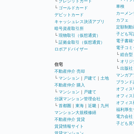
└
クレジットカード
車検
└
ゴールドカード
カーメン
デビットカード
カフェ
キャッシュレス決済アプリ
定額制動
暗号資産取引所
子ども写
└
現物取引（仮想通貨）
電子書籍
└
証拠金取引（仮想通貨）
電子コミ
ロボアドバイザー
└
総合型
└
オリジ
住宅
└
出版社
不動産仲介 売却
マンガア
└
マンション
｜
戸建て
｜
土地
ブランド
不動産仲介 購入
オフィス
└
マンション
｜
戸建て
オフィス
分譲マンション管理会社
オフィス
└
首都圏
｜
東海
｜
近畿
｜
九州
福利厚生
マンション大規模修繕
電力会社
不動産仲介 賃貸
子ども見
賃貸情報サイト
賃貸マンション