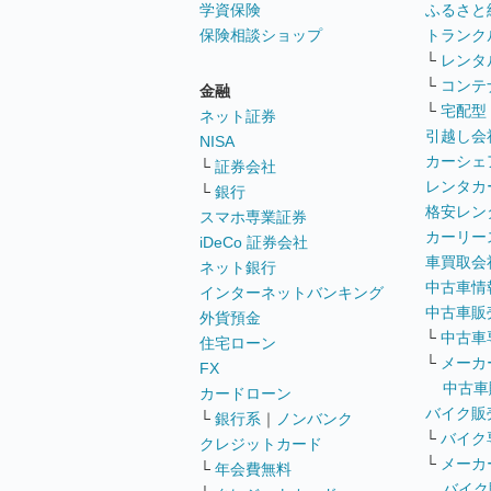
学資保険
ふるさと
保険相談ショップ
トランク
└
レンタ
└
コンテ
金融
└
宅配型
ネット証券
引越し会
NISA
カーシェ
└
証券会社
レンタカ
└
銀行
格安レン
スマホ専業証券
カーリー
iDeCo 証券会社
車買取会
ネット銀行
中古車情
インターネットバンキング
中古車販
外貨預金
└
中古車
住宅ローン
└
メーカ
FX
中古車
カードローン
バイク販
└
銀行系
｜
ノンバンク
└
バイク
クレジットカード
└
メーカ
└
年会費無料
バイク