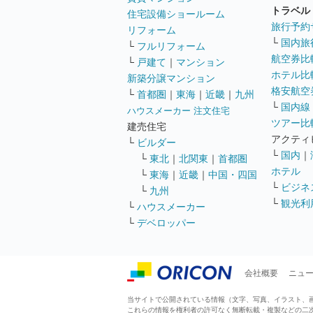
トラベル
住宅設備ショールーム
旅行予約
リフォーム
└
国内旅
└
フルリフォーム
航空券比
└
戸建て
｜
マンション
ホテル比
新築分譲マンション
格安航空券
└
首都圏
｜
東海
｜
近畿
｜
九州
└
国内線
ハウスメーカー 注文住宅
ツアー比
建売住宅
アクティ
└
ビルダー
└
国内
｜
└
東北
｜
北関東
｜
首都圏
ホテル
└
東海
｜
近畿
｜
中国・四国
└
ビジネ
└
九州
└
観光利
└
ハウスメーカー
└
デベロッパー
会社概要
ニュ
当サイトで公開されている情報（文字、写真、イラスト、画像
これらの情報を権利者の許可なく無断転載・複製などの二