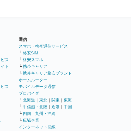
通信
ト
スマホ・携帯通信サービス
└
格安SIM
ービス
└
格安スマホ
サイト
└
携帯キャリア
└
携帯キャリア格安ブランド
ホームルーター
ービス
モバイルデータ通信
ト
プロバイダ
└
北海道
｜
東北
｜
関東
｜
東海
└
甲信越・北陸
｜
近畿
｜
中国
└
四国
｜
九州・沖縄
職
└
広域企業
インターネット回線