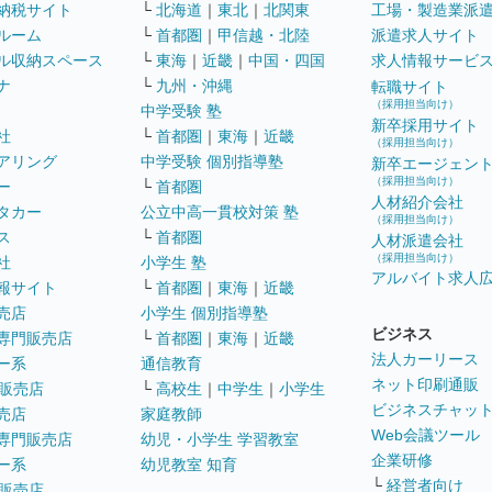
納税サイト
└
北海道
｜
東北
｜
北関東
工場・製造業派
ルーム
└
首都圏
｜
甲信越・北陸
派遣求人サイト
ル収納スペース
└
東海
｜
近畿
｜
中国・四国
求人情報サービ
ナ
└
九州・沖縄
転職サイト
（採用担当向け）
中学受験 塾
新卒採用サイト
社
└
首都圏
｜
東海
｜
近畿
（採用担当向け）
アリング
中学受験 個別指導塾
新卒エージェン
（採用担当向け）
ー
└
首都圏
人材紹介会社
タカー
公立中高一貫校対策 塾
（採用担当向け）
ス
└
首都圏
人材派遣会社
（採用担当向け）
社
小学生 塾
アルバイト求人
報サイト
└
首都圏
｜
東海
｜
近畿
売店
小学生 個別指導塾
ビジネス
専門販売店
└
首都圏
｜
東海
｜
近畿
法人カーリース
ー系
通信教育
ネット印刷通販
販売店
└
高校生
｜
中学生
｜
小学生
ビジネスチャッ
売店
家庭教師
Web会議ツール
専門販売店
幼児・小学生 学習教室
企業研修
ー系
幼児教室 知育
└
経営者向け
販売店