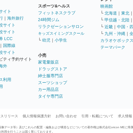
スポーツ&ヘルス
映画館
サイト
フィットネスクラブ
└
北海道
｜
東北
行
｜
海外旅行
24時間ジム
└
甲信越・北陸
較サイト
リラクゼーションサロン
└
近畿
｜
中国・
較サイト
キッズスイミングスクール
└
九州・沖縄
｜
 LCC
└
幼児
｜
小学生
カラオケボック
｜
国際線
テーマパーク
較サイト
小売
ビティ予約サイト
家電量販店
海外
ドラッグストア
紳士服専門店
ス利用
スーツショップ
用
カー用品店
タイヤ専門店
ースリリース
個人情報保護方針
お問い合わせ
引用・転載について
求人情報
データ等）及びこれらの配置・編集および構造などについての著作権は株式会社oricon MEに帰
次利用を行うことは固く禁じております。