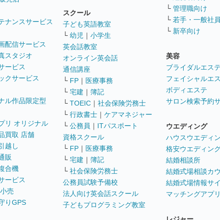
└
管理職向け
スクール
└
若手・一般社
テナンスサービス
子ども英語教室
└
新卒向け
└
幼児
｜
小学生
画配信サービス
英会話教室
真スタジオ
美容
オンライン英会話
サービス
ブライダルエス
通信講座
ックサービス
フェイシャルエ
└
FP
｜
医療事務
ボディエステ
└
宅建
｜
簿記
ナル作品限定型
サロン検索予約
└
TOEIC
｜
社会保険労務士
└
行政書士
｜
ケアマネジャー
プリ オリジナル
└
公務員
｜
ITパスポート
ウエディング
品買取 店舗
資格スクール
ハウスウエディ
引越し
└
FP
｜
医療事務
格安ウエディン
通販
└
宅建
｜
簿記
結婚相談所
複合機
└
社会保険労務士
結婚式場相談カ
サービス
公務員試験予備校
結婚式場情報サ
 小売
法人向け英会話スクール
マッチングアプ
守りGPS
子どもプログラミング教室
レジャー