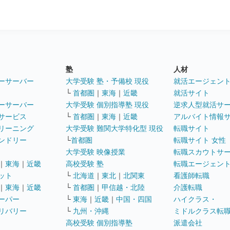
塾
人材
ーサーバー
大学受験 塾・予備校 現役
就活エージェン
└
首都圏
｜
東海
｜
近畿
就活サイト
ーサーバー
大学受験 個別指導塾 現役
逆求人型就活サ
サービス
└
首都圏
｜
東海
｜
近畿
アルバイト情報
リーニング
大学受験 難関大学特化型 現役
転職サイト
ンドリー
└
首都圏
転職サイト 女性
大学受験 映像授業
転職スカウトサ
｜
東海
｜
近畿
高校受験 塾
転職エージェン
ット
└
北海道
｜
東北
｜
北関東
看護師転職
｜
東海
｜
近畿
└
首都圏
｜
甲信越・北陸
介護転職
ーパー
└
東海
｜
近畿
｜
中国・四国
ハイクラス・
リバリー
└
九州・沖縄
ミドルクラス転
高校受験 個別指導塾
派遣会社