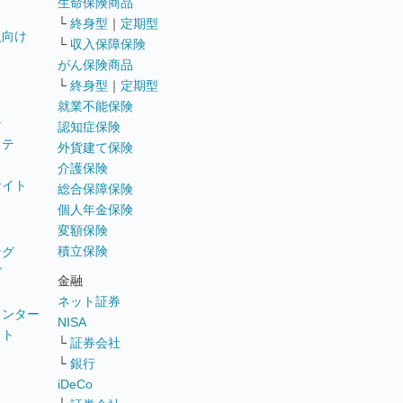
生命保険商品
└
終身型
｜
定期型
員向け
└
収入保障保険
がん保険商品
└
終身型
｜
定期型
就業不能保険
テ
認知症保険
ステ
外貨建て保険
介護保険
サイト
総合保障保険
個人年金保険
変額保険
積立保険
ング
グ
金融
ネット証券
ウンター
NISA
イト
└
証券会社
リ
└
銀行
iDeCo