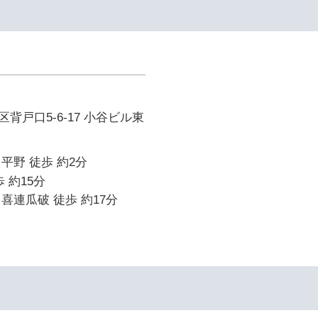
イ
背戸口5-6-17 小谷ビル東
平野 徒歩 約2分
 約15分
喜連瓜破 徒歩 約17分