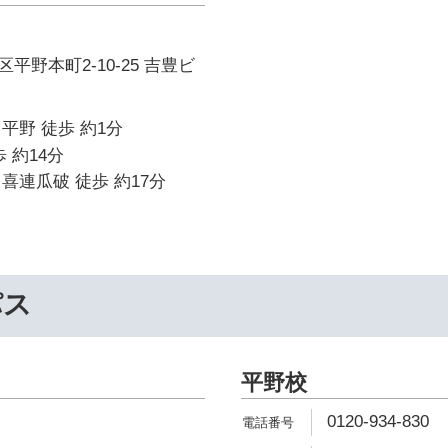
平野本町2-10-25 吉豊ビ
平野 徒歩 約1分
 約14分
喜連瓜破 徒歩 約17分
パス
平野校
0120-934-830