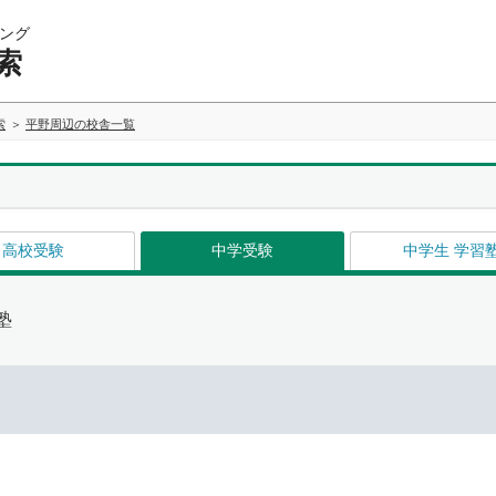
ング
索
索
平野周辺の校舎一覧
高校受験
中学受験
中学生 学習
塾