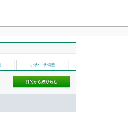
塾
小学生 学習塾