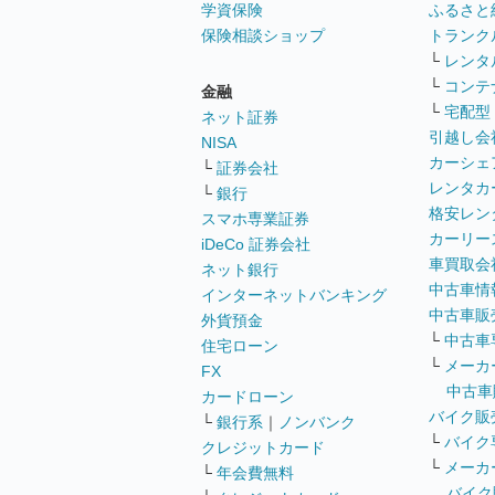
学資保険
ふるさと
保険相談ショップ
トランク
└
レンタ
└
コンテ
金融
└
宅配型
ネット証券
引越し会
NISA
カーシェ
└
証券会社
レンタカ
└
銀行
格安レン
スマホ専業証券
カーリー
iDeCo 証券会社
車買取会
ネット銀行
中古車情
インターネットバンキング
中古車販
外貨預金
└
中古車
住宅ローン
└
メーカ
FX
中古車
カードローン
バイク販
└
銀行系
｜
ノンバンク
└
バイク
クレジットカード
└
メーカ
└
年会費無料
バイク