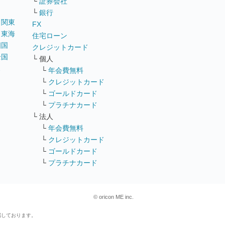
└
証券会社
└
銀行
｜
関東
FX
｜
東海
住宅ローン
四国
クレジットカード
全国
└ 個人
ス
└
年会費無料
└
クレジットカード
└
ゴールドカード
└
プラチナカード
└ 法人
└
年会費無料
└
クレジットカード
└
ゴールドカード
└
プラチナカード
© oricon ME inc.
属しております。