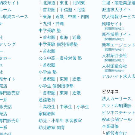
納税サイト
└
北海道
｜
東北
｜
北関東
工場・製造業派
ルーム
└
首都圏
｜
甲信越・北陸
派遣求人サイト
ル収納スペース
└
東海
｜
近畿
｜
中国・四国
求人情報サービ
ナ
└
九州・沖縄
転職サイト
（採用担当向け）
中学受験 塾
新卒採用サイト
社
└
首都圏
｜
東海
｜
近畿
（採用担当向け）
アリング
中学受験 個別指導塾
新卒エージェン
（採用担当向け）
ー
└
首都圏
人材紹介会社
タカー
公立中高一貫校対策 塾
（採用担当向け）
ス
└
首都圏
人材派遣会社
（採用担当向け）
社
小学生 塾
アルバイト求人
報サイト
└
首都圏
｜
東海
｜
近畿
売店
小学生 個別指導塾
ビジネス
専門販売店
└
首都圏
｜
東海
｜
近畿
法人カーリース
ー系
通信教育
ネット印刷通販
販売店
└
高校生
｜
中学生
｜
小学生
ビジネスチャッ
売店
家庭教師
Web会議ツール
専門販売店
幼児・小学生 学習教室
企業研修
ー系
幼児教室 知育
└
経営者向け
販売店