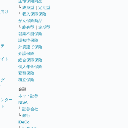
生命保険商品
└
終身型
｜
定期型
員向け
└
収入保障保険
がん保険商品
└
終身型
｜
定期型
就業不能保険
テ
認知症保険
ステ
外貨建て保険
介護保険
サイト
総合保障保険
個人年金保険
変額保険
積立保険
ング
グ
金融
ネット証券
ウンター
NISA
イト
└
証券会社
リ
└
銀行
iDeCo