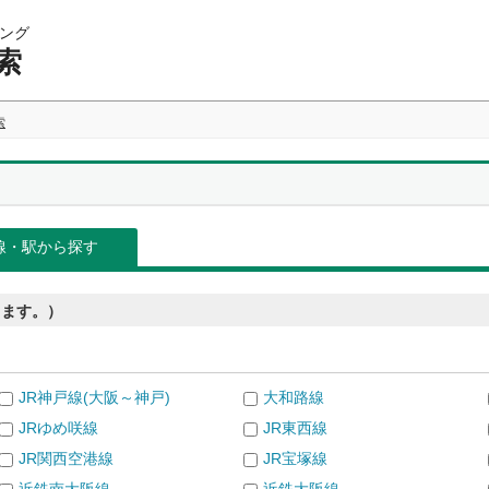
ング
索
索
線・駅から探す
きます。）
JR神戸線(大阪～神戸)
大和路線
JRゆめ咲線
JR東西線
JR関西空港線
JR宝塚線