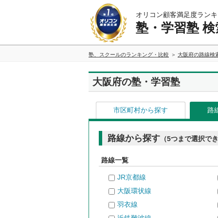
オリコン顧客満足度ランキ
塾・学習塾 検
塾、スクールのランキング・比較
大阪府の路線検
大阪府の塾・学習塾
市区町村から探す
路
路線から探す
（5つまで選択で
路線一覧
JR京都線
大阪環状線
羽衣線