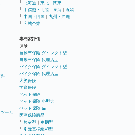
遣
└
北海道
｜
東北
｜
関東
└
甲信越・北陸
｜
東海
｜
近畿
ス
└
中国・四国
｜
九州・沖縄
└
広域企業
専門家評価
ト
保険
自動車保険 ダイレクト型
自動車保険 代理店型
バイク保険 ダイレクト型
バイク保険 代理店型
広告
火災保険
学資保険
ペット保険
ペット保険 小型犬
ペット保険 猫
トツール
医療保険商品
└
終身型
｜
定期型
└
引受基準緩和型