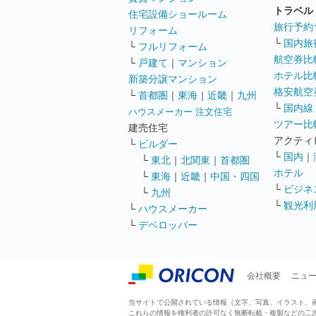
トラベル
住宅設備ショールーム
旅行予約
リフォーム
└
国内旅
└
フルリフォーム
航空券比
└
戸建て
｜
マンション
ホテル比
新築分譲マンション
格安航空券
└
首都圏
｜
東海
｜
近畿
｜
九州
└
国内線
ハウスメーカー 注文住宅
ツアー比
建売住宅
アクティ
└
ビルダー
└
国内
｜
└
東北
｜
北関東
｜
首都圏
ホテル
└
東海
｜
近畿
｜
中国・四国
└
ビジネ
└
九州
└
観光利
└
ハウスメーカー
└
デベロッパー
会社概要
ニュ
当サイトで公開されている情報（文字、写真、イラスト、画像
これらの情報を権利者の許可なく無断転載・複製などの二