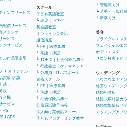
└
管理職向け
スクール
└
若手・一般社
テナンスサービス
子ども英語教室
└
新卒向け
└
幼児
｜
小学生
画配信サービス
英会話教室
真スタジオ
美容
オンライン英会話
サービス
ブライダルエス
通信講座
ックサービス
フェイシャルエ
└
FP
｜
医療事務
ボディエステ
└
宅建
｜
簿記
ナル作品限定型
サロン検索予約
└
TOEIC
｜
社会保険労務士
└
行政書士
｜
ケアマネジャー
プリ オリジナル
└
公務員
｜
ITパスポート
ウエディング
品買取 店舗
資格スクール
ハウスウエディ
引越し
└
FP
｜
医療事務
格安ウエディン
通販
└
宅建
｜
簿記
結婚相談所
複合機
└
社会保険労務士
結婚式場相談カ
サービス
公務員試験予備校
結婚式場情報サ
 小売
法人向け英会話スクール
マッチングアプ
守りGPS
子どもプログラミング教室
レジャー