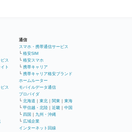
通信
ト
スマホ・携帯通信サービス
└
格安SIM
ービス
└
格安スマホ
サイト
└
携帯キャリア
└
携帯キャリア格安ブランド
ホームルーター
ービス
モバイルデータ通信
ト
プロバイダ
└
北海道
｜
東北
｜
関東
｜
東海
└
甲信越・北陸
｜
近畿
｜
中国
└
四国
｜
九州・沖縄
職
└
広域企業
インターネット回線