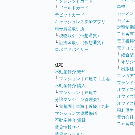
└
クレジットカード
車検
└
ゴールドカード
カーメン
デビットカード
カフェ
キャッシュレス決済アプリ
定額制動
暗号資産取引所
子ども写
└
現物取引（仮想通貨）
電子書籍
└
証拠金取引（仮想通貨）
電子コミ
ロボアドバイザー
└
総合型
└
オリジ
住宅
└
出版社
不動産仲介 売却
マンガア
└
マンション
｜
戸建て
｜
土地
ブランド
不動産仲介 購入
オフィス
└
マンション
｜
戸建て
オフィス
分譲マンション管理会社
オフィス
└
首都圏
｜
東海
｜
近畿
｜
九州
福利厚生
マンション大規模修繕
電力会社
不動産仲介 賃貸
子ども見
賃貸情報サイト
賃貸マンション