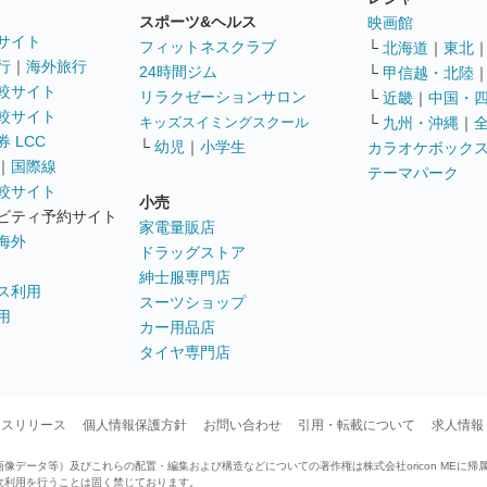
スポーツ&ヘルス
映画館
サイト
フィットネスクラブ
└
北海道
｜
東北
行
｜
海外旅行
24時間ジム
└
甲信越・北陸
較サイト
リラクゼーションサロン
└
近畿
｜
中国・
較サイト
キッズスイミングスクール
└
九州・沖縄
｜
 LCC
└
幼児
｜
小学生
カラオケボック
｜
国際線
テーマパーク
較サイト
小売
ビティ予約サイト
家電量販店
海外
ドラッグストア
紳士服専門店
ス利用
スーツショップ
用
カー用品店
タイヤ専門店
ースリリース
個人情報保護方針
お問い合わせ
引用・転載について
求人情報
データ等）及びこれらの配置・編集および構造などについての著作権は株式会社oricon MEに帰
次利用を行うことは固く禁じております。