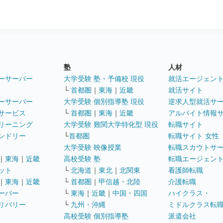
塾
人材
ーサーバー
大学受験 塾・予備校 現役
就活エージェン
└
首都圏
｜
東海
｜
近畿
就活サイト
ーサーバー
大学受験 個別指導塾 現役
逆求人型就活サ
サービス
└
首都圏
｜
東海
｜
近畿
アルバイト情報
リーニング
大学受験 難関大学特化型 現役
転職サイト
ンドリー
└
首都圏
転職サイト 女性
大学受験 映像授業
転職スカウトサ
｜
東海
｜
近畿
高校受験 塾
転職エージェン
ット
└
北海道
｜
東北
｜
北関東
看護師転職
｜
東海
｜
近畿
└
首都圏
｜
甲信越・北陸
介護転職
ーパー
└
東海
｜
近畿
｜
中国・四国
ハイクラス・
リバリー
└
九州・沖縄
ミドルクラス転
高校受験 個別指導塾
派遣会社