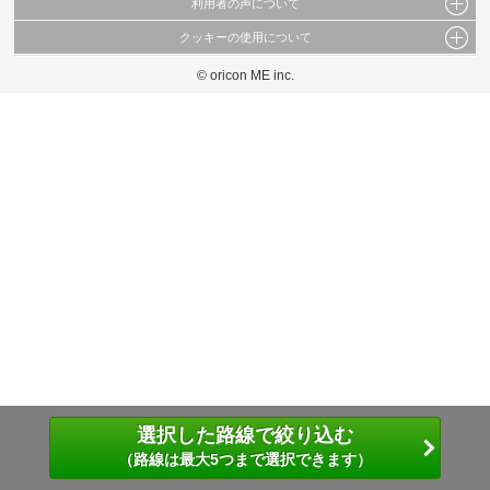
利用者の声について
当サイトで公開されている情報（文字、写真、イラスト、画像データ等）及びこれらの配
置・編集および構造などについての著作権は株式会社oricon MEに帰属しております。
クッキーの使用について
当サイトに掲載している内容はすべてサービスの利用者が提出された見解・感想です。
これらの情報を権利者の許可なく無断転載・複製などの二次利用を行うことは固く禁じて
弊社が内容について正確性を含め一切保証するものではありません。
おります。
© oricon ME inc.
このサイトでは Cookie を使用して、ユーザーに合わせたコンテンツや広告の表示、ソー
弊社の見解・ 意見ではないことをご理解いただいた上でご覧ください。
シャル メディア機能の提供、広告の表示回数やクリック数の測定を行っています。
また、ユーザーによるサイトの利用状況についても情報を収集し、ソーシャル メディア
や広告配信、データ解析の各パートナーに提供しています。
各パートナーは、この情報とユーザーが各パートナーに提供した他の情報や、ユーザーが
各パートナーのサービスを使用したときに収集した他の情報を組み合わせて使用すること
があります。
選択した路線で絞り込む
（路線は最大5つまで選択できます）