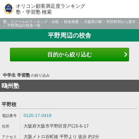
オリコン顧客満足度ランキング
塾・学習塾 検索
塾、スクールのランキング・比較
校舎検索
大阪府の駅・市区町村から探す
平野周辺の校舎一覧
平野周辺の校舎
目的から絞り込む
中学生 学習塾
の絞り込み
鴎州塾
平野校
0120-17-0419
大阪府大阪市平野区背戸口5-6-17
大阪メトロ谷町線 平野より 徒歩 約2分