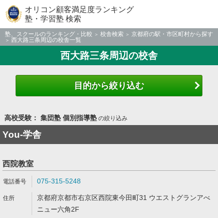
オリコン顧客満足度ランキング
塾・学習塾 検索
塾、スクールのランキング・比較
校舎検索
京都府の駅・市区町村から探す
西大路三条周辺の校舎一覧
西大路三条周辺の校舎
目的から絞り込む
高校受験： 集団塾 個別指導塾
の絞り込み
You-学舎
西院教室
075-315-5248
京都府京都市右京区西院東今田町31 ウエストグランアべ
ニュー六角2F