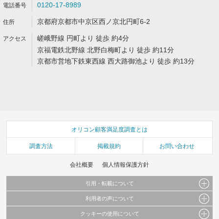
0120-17-8989
京都府京都市中京区西ノ京北円町6-2
嵯峨野線 円町より 徒歩 約4分
京福電鉄北野線 北野白梅町より 徒歩 約11分
京都市営地下鉄東西線 西大路御池より 徒歩 約13分
オリコン顧客満足度調査とは
調査方法
掲載規約
お問い合わせ
会社概要
個人情報保護方針
引用・転載について
利用者の声について
当サイトで公開されている情報（文字、写真、イラスト、画像データ等）及びこれらの配
置・編集および構造などについての著作権は株式会社oricon MEに帰属しております。
クッキーの使用について
当サイトに掲載している内容はすべてサービスの利用者が提出された見解・感想です。
これらの情報を権利者の許可なく無断転載・複製などの二次利用を行うことは固く禁じて