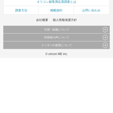
オリコン顧客満足度調査とは
調査方法
掲載規約
お問い合わせ
会社概要
個人情報保護方針
引用・転載について
利用者の声について
当サイトで公開されている情報（文字、写真、イラスト、画像データ等）及びこれらの配
置・編集および構造などについての著作権は株式会社oricon MEに帰属しております。
クッキーの使用について
当サイトに掲載している内容はすべてサービスの利用者が提出された見解・感想です。
これらの情報を権利者の許可なく無断転載・複製などの二次利用を行うことは固く禁じて
弊社が内容について正確性を含め一切保証するものではありません。
おります。
© oricon ME inc.
このサイトでは Cookie を使用して、ユーザーに合わせたコンテンツや広告の表示、ソー
弊社の見解・ 意見ではないことをご理解いただいた上でご覧ください。
シャル メディア機能の提供、広告の表示回数やクリック数の測定を行っています。
また、ユーザーによるサイトの利用状況についても情報を収集し、ソーシャル メディア
や広告配信、データ解析の各パートナーに提供しています。
各パートナーは、この情報とユーザーが各パートナーに提供した他の情報や、ユーザーが
各パートナーのサービスを使用したときに収集した他の情報を組み合わせて使用すること
があります。