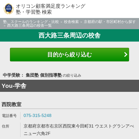
オリコン顧客満足度ランキング
塾・学習塾 検索
塾、スクールのランキング・比較
校舎検索
京都府の駅・市区町村から探す
西大路三条周辺の校舎一覧
西大路三条周辺の校舎
目的から絞り込む
中学受験： 集団塾 個別指導塾
の絞り込み
You-学舎
西院教室
075-315-5248
京都府京都市右京区西院東今田町31 ウエストグランアべ
ニュー六角2F