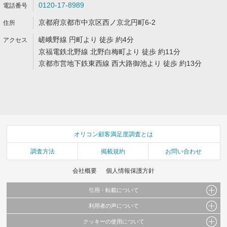
0120-17-8989
京都府京都市中京区西ノ京北円町6-2
嵯峨野線 円町より 徒歩 約4分
京福電鉄北野線 北野白梅町より 徒歩 約11分
京都市営地下鉄東西線 西大路御池より 徒歩 約13分
オリコン顧客満足度調査とは
調査方法
掲載規約
お問い合わせ
会社概要
個人情報保護方針
引用・転載について
利用者の声について
当サイトで公開されている情報（文字、写真、イラスト、画像データ等）及びこれらの配
置・編集および構造などについての著作権は株式会社oricon MEに帰属しております。
クッキーの使用について
当サイトに掲載している内容はすべてサービスの利用者が提出された見解・感想です。
これらの情報を権利者の許可なく無断転載・複製などの二次利用を行うことは固く禁じて