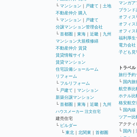
マンガア
└
マンション
｜
戸建て
｜
土地
ブランド
不動産仲介 購入
オフィス
└
マンション
｜
戸建て
オフィス
分譲マンション管理会社
オフィス
└
首都圏
｜
東海
｜
近畿
｜
九州
福利厚生
マンション大規模修繕
電力会社
不動産仲介 賃貸
子ども見
賃貸情報サイト
賃貸マンション
トラベル
住宅設備ショールーム
旅行予約
リフォーム
└
国内旅
└
フルリフォーム
航空券比
└
戸建て
｜
マンション
ホテル比
新築分譲マンション
格安航空券
└
首都圏
｜
東海
｜
近畿
｜
九州
└
国内線
ハウスメーカー 注文住宅
ツアー比
建売住宅
アクティ
└
ビルダー
└
国内
｜
└
東北
｜
北関東
｜
首都圏