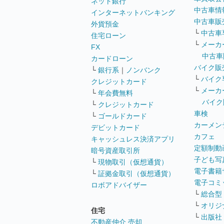
ネット銀行
中古車情
インターネットバンキング
中古車販
外貨預金
└
中古車
住宅ローン
└
メーカ
FX
中古車
カードローン
バイク販
└
銀行系
｜
ノンバンク
└
バイク
クレジットカード
└
メーカ
└
年会費無料
バイク
└
クレジットカード
車検
└
ゴールドカード
カーメン
デビットカード
カフェ
キャッシュレス決済アプリ
定額制動
暗号資産取引所
子ども写
└
現物取引（仮想通貨）
電子書籍
└
証拠金取引（仮想通貨）
電子コミ
ロボアドバイザー
└
総合型
└
オリジ
住宅
└
出版社
不動産仲介 売却