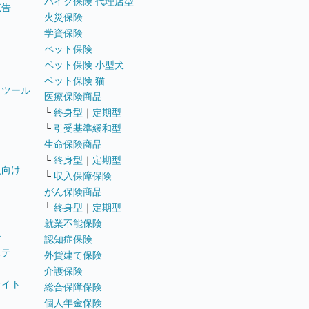
バイク保険 代理店型
広告
火災保険
学資保険
ペット保険
ペット保険 小型犬
ペット保険 猫
トツール
医療保険商品
└
終身型
｜
定期型
└
引受基準緩和型
生命保険商品
└
終身型
｜
定期型
員向け
└
収入保障保険
がん保険商品
└
終身型
｜
定期型
就業不能保険
テ
認知症保険
ステ
外貨建て保険
介護保険
サイト
総合保障保険
個人年金保険