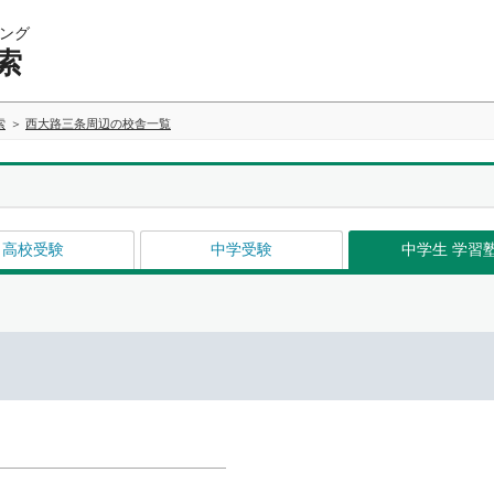
ング
索
索
西大路三条周辺の校舎一覧
高校受験
中学受験
中学生 学習