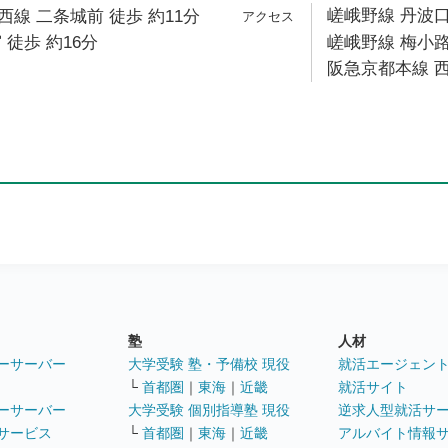
嵯峨野線 丹波口
線 二条城前 徒歩 約11分
 徒歩 約16分
嵯峨野線 梅小路
阪急京都本線 西
塾
人材
ーサーバー
大学受験 塾・予備校 現役
就活エージェン
└
首都圏
｜
東海
｜
近畿
就活サイト
ーサーバー
大学受験 個別指導塾 現役
逆求人型就活サ
サービス
└
首都圏
｜
東海
｜
近畿
アルバイト情報