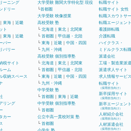
リーニング
大学受験 難関大学特化型 現役
転職サイト
ンドリー
└
首都圏
転職サイト 女性
大学受験 映像授業
転職スカウトサ
｜
東海
｜
近畿
高校受験 塾
転職エージェン
ット
└
北海道
｜
東北
｜
北関東
看護師転職
｜
東海
｜
近畿
└
首都圏
｜
甲信越・北陸
介護転職
ーパー
└
東海
｜
近畿
｜
中国・四国
ハイクラス・
リバリー
└
九州・沖縄
ミドルクラス転
高校受験 個別指導塾
派遣会社
納税サイト
└
北海道
｜
東北
｜
北関東
工場・製造業派
ルーム
└
首都圏
｜
甲信越・北陸
派遣求人サイト
ル収納スペース
└
東海
｜
近畿
｜
中国・四国
求人情報サービ
ナ
└
九州・沖縄
転職サイト
（採用担当向け）
中学受験 塾
新卒採用サイト
社
└
首都圏
｜
東海
｜
近畿
（採用担当向け）
アリング
中学受験 個別指導塾
新卒エージェン
（採用担当向け）
ー
└
首都圏
人材紹介会社
タカー
公立中高一貫校対策 塾
（採用担当向け）
ス
└
首都圏
人材派遣会社
（採用担当向け）
社
小学生 塾