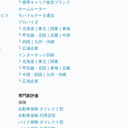
└
携帯キャリア格安ブランド
ホームルーター
ービス
モバイルデータ通信
ト
プロバイダ
└
北海道
｜
東北
｜
関東
｜
東海
└
甲信越・北陸
｜
近畿
｜
中国
└
四国
｜
九州・沖縄
職
└
広域企業
インターネット回線
遣
└
北海道
｜
東北
｜
関東
└
甲信越・北陸
｜
東海
｜
近畿
ス
└
中国・四国
｜
九州・沖縄
└
広域企業
専門家評価
ト
保険
自動車保険 ダイレクト型
自動車保険 代理店型
バイク保険 ダイレクト型