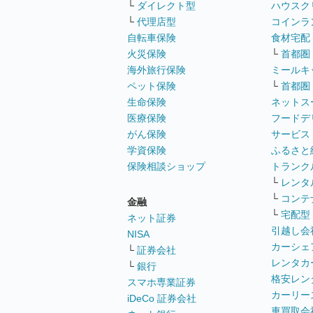
└
ダイレクト型
ハウスク
└
代理店型
コインラ
自転車保険
食材宅配
火災保険
└
首都圏
海外旅行保険
ミールキ
ペット保険
└
首都圏
生命保険
ネットス
医療保険
フードデ
がん保険
サービス
学資保険
ふるさと
保険相談ショップ
トランク
└
レンタ
└
コンテ
金融
└
宅配型
ネット証券
引越し会
NISA
カーシェ
└
証券会社
レンタカ
└
銀行
格安レン
スマホ専業証券
カーリー
iDeCo 証券会社
車買取会