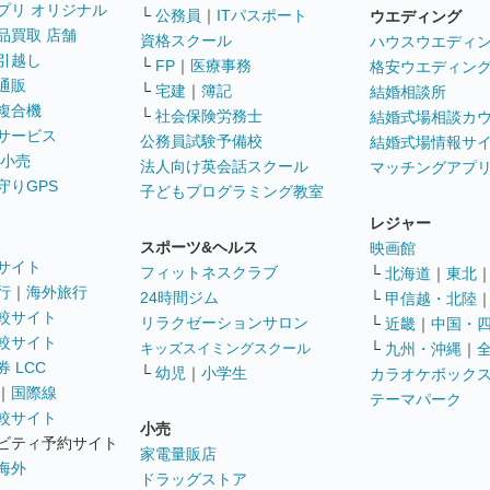
プリ オリジナル
└
公務員
｜
ITパスポート
ウエディング
品買取 店舗
資格スクール
ハウスウエディ
引越し
└
FP
｜
医療事務
格安ウエディン
通販
└
宅建
｜
簿記
結婚相談所
複合機
└
社会保険労務士
結婚式場相談カ
サービス
公務員試験予備校
結婚式場情報サ
 小売
法人向け英会話スクール
マッチングアプ
守りGPS
子どもプログラミング教室
レジャー
スポーツ&ヘルス
映画館
サイト
フィットネスクラブ
└
北海道
｜
東北
行
｜
海外旅行
24時間ジム
└
甲信越・北陸
較サイト
リラクゼーションサロン
└
近畿
｜
中国・
較サイト
キッズスイミングスクール
└
九州・沖縄
｜
 LCC
└
幼児
｜
小学生
カラオケボック
｜
国際線
テーマパーク
較サイト
小売
ビティ予約サイト
家電量販店
海外
ドラッグストア