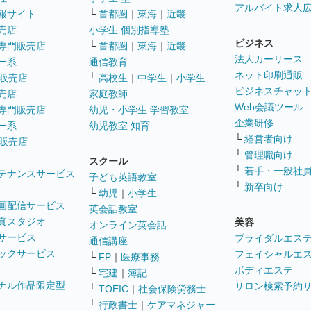
アルバイト求人
報サイト
└
首都圏
｜
東海
｜
近畿
売店
小学生 個別指導塾
ビジネス
専門販売店
└
首都圏
｜
東海
｜
近畿
法人カーリース
ー系
通信教育
ネット印刷通販
販売店
└
高校生
｜
中学生
｜
小学生
ビジネスチャッ
売店
家庭教師
Web会議ツール
専門販売店
幼児・小学生 学習教室
企業研修
ー系
幼児教室 知育
└
経営者向け
販売店
└
管理職向け
スクール
└
若手・一般社
テナンスサービス
子ども英語教室
└
新卒向け
└
幼児
｜
小学生
画配信サービス
英会話教室
真スタジオ
美容
オンライン英会話
サービス
ブライダルエス
通信講座
ックサービス
フェイシャルエ
└
FP
｜
医療事務
ボディエステ
└
宅建
｜
簿記
ナル作品限定型
サロン検索予約
└
TOEIC
｜
社会保険労務士
└
行政書士
｜
ケアマネジャー