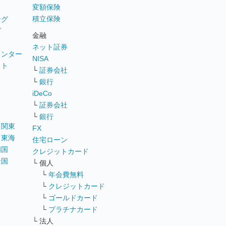
変額保険
積立保険
ング
グ
金融
ネット証券
ウンター
NISA
イト
└
証券会社
リ
└
銀行
iDeCo
└
証券会社
└
銀行
｜
関東
FX
｜
東海
住宅ローン
四国
クレジットカード
全国
└ 個人
ス
└
年会費無料
└
クレジットカード
└
ゴールドカード
└
プラチナカード
└ 法人