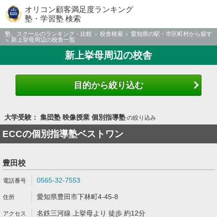
オリコン顧客満足度ランキング
塾・学習塾 検索
塾、スクールのランキング・比較
校舎検索
愛知県の駅・市区町村から探す
新上挙母周辺の校舎一覧
新上挙母周辺の校舎
目的から絞り込む
大学受験： 集団塾 映像授業 個別指導塾
の絞り込み
ECCの個別指導塾ベストワン
豊田校
0565-32-7553
愛知県豊田市下林町4-45-8
名鉄三河線 上挙母より 徒歩 約12分