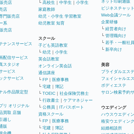
ネット印刷通販
販売店
└
高校生
｜
中学生
｜
小学生
ビジネスチャッ
売店
家庭教師
Web会議ツール
専門販売店
幼児・小学生 学習教室
企業研修
ー系
幼児教室 知育
└
経営者向け
販売店
└
管理職向け
スクール
└
若手・一般社
テナンスサービス
子ども英語教室
└
新卒向け
└
幼児
｜
小学生
画配信サービス
英会話教室
真スタジオ
美容
オンライン英会話
サービス
ブライダルエス
通信講座
ックサービス
フェイシャルエ
└
FP
｜
医療事務
ボディエステ
└
宅建
｜
簿記
ナル作品限定型
サロン検索予約
└
TOEIC
｜
社会保険労務士
└
行政書士
｜
ケアマネジャー
プリ オリジナル
└
公務員
｜
ITパスポート
ウエディング
品買取 店舗
資格スクール
ハウスウエディ
引越し
└
FP
｜
医療事務
格安ウエディン
通販
└
宅建
｜
簿記
結婚相談所
複合機