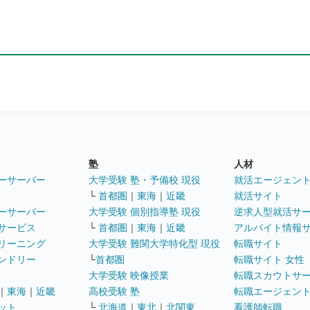
塾
人材
ーサーバー
大学受験 塾・予備校 現役
就活エージェン
└
首都圏
｜
東海
｜
近畿
就活サイト
ーサーバー
大学受験 個別指導塾 現役
逆求人型就活サ
サービス
└
首都圏
｜
東海
｜
近畿
アルバイト情報
リーニング
大学受験 難関大学特化型 現役
転職サイト
ンドリー
└
首都圏
転職サイト 女性
大学受験 映像授業
転職スカウトサ
｜
東海
｜
近畿
高校受験 塾
転職エージェン
ット
└
北海道
｜
東北
｜
北関東
看護師転職