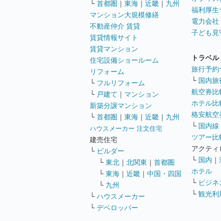
└
首都圏
｜
東海
｜
近畿
｜
九州
福利厚生
マンション大規模修繕
電力会社
不動産仲介 賃貸
子ども見
賃貸情報サイト
賃貸マンション
トラベル
住宅設備ショールーム
旅行予約
リフォーム
└
国内旅
└
フルリフォーム
航空券比
└
戸建て
｜
マンション
ホテル比
新築分譲マンション
格安航空券
└
首都圏
｜
東海
｜
近畿
｜
九州
└
国内線
ハウスメーカー 注文住宅
ツアー比
建売住宅
アクティ
└
ビルダー
└
国内
｜
└
東北
｜
北関東
｜
首都圏
ホテル
└
東海
｜
近畿
｜
中国・四国
└
ビジネ
└
九州
└
観光利
└
ハウスメーカー
└
デベロッパー