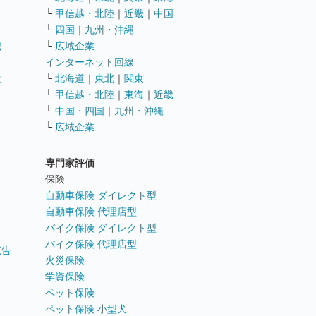
└
甲信越・北陸
｜
近畿
｜
中国
└
四国
｜
九州・沖縄
職
└
広域企業
インターネット回線
遣
└
北海道
｜
東北
｜
関東
└
甲信越・北陸
｜
東海
｜
近畿
ス
└
中国・四国
｜
九州・沖縄
└
広域企業
専門家評価
ト
保険
自動車保険 ダイレクト型
自動車保険 代理店型
バイク保険 ダイレクト型
バイク保険 代理店型
広告
火災保険
学資保険
ペット保険
ペット保険 小型犬