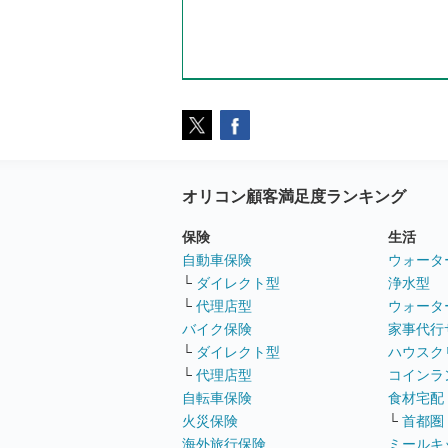
オリコン顧客満足度ランキング
保険
生活
自動車保険
ウォータ
└
ダイレクト型
浄水型
└
代理店型
ウォータ
バイク保険
家事代行
└
ダイレクト型
ハウスク
└
代理店型
コインラ
自転車保険
食材宅配
火災保険
└
首都圏
海外旅行保険
ミールキ