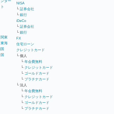
ウンター
NISA
イト
└
証券会社
リ
└
銀行
iDeCo
└
証券会社
└
銀行
｜
関東
FX
｜
東海
住宅ローン
四国
クレジットカード
全国
└ 個人
ス
└
年会費無料
└
クレジットカード
└
ゴールドカード
└
プラチナカード
└ 法人
└
年会費無料
└
クレジットカード
└
ゴールドカード
└
プラチナカード