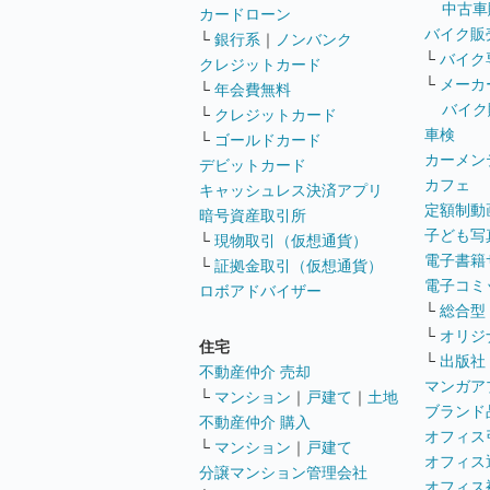
中古車
カードローン
バイク販
└
銀行系
｜
ノンバンク
└
バイク
クレジットカード
└
メーカ
└
年会費無料
バイク
└
クレジットカード
車検
└
ゴールドカード
カーメン
デビットカード
カフェ
キャッシュレス決済アプリ
定額制動
暗号資産取引所
子ども写
└
現物取引（仮想通貨）
電子書籍
└
証拠金取引（仮想通貨）
電子コミ
ロボアドバイザー
└
総合型
└
オリジ
住宅
└
出版社
不動産仲介 売却
マンガア
└
マンション
｜
戸建て
｜
土地
ブランド
不動産仲介 購入
オフィス
└
マンション
｜
戸建て
オフィス
分譲マンション管理会社
オフィス