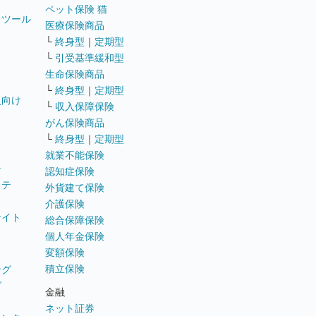
ペット保険 猫
トツール
医療保険商品
└
終身型
｜
定期型
└
引受基準緩和型
生命保険商品
└
終身型
｜
定期型
員向け
└
収入保障保険
がん保険商品
└
終身型
｜
定期型
就業不能保険
テ
認知症保険
ステ
外貨建て保険
介護保険
サイト
総合保障保険
個人年金保険
変額保険
積立保険
ング
グ
金融
ネット証券