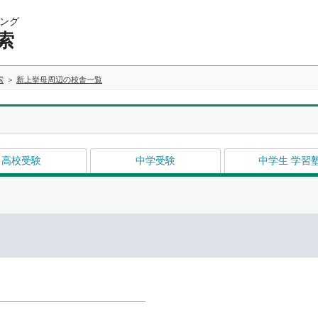
ング
索
索
新上挙母周辺の校舎一覧
高校受験
中学受験
中学生 学習