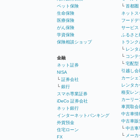
ペット保険
└
首都圏
生命保険
ネットス
医療保険
フードデ
がん保険
サービス
学資保険
ふるさと
保険相談ショップ
トランク
└
レンタ
└
コンテ
金融
└
宅配型
ネット証券
引越し会
NISA
カーシェ
└
証券会社
レンタカ
└
銀行
格安レン
スマホ専業証券
カーリー
iDeCo 証券会社
車買取会
ネット銀行
中古車情
インターネットバンキング
中古車販
外貨預金
└
中古車
住宅ローン
└
メーカ
FX