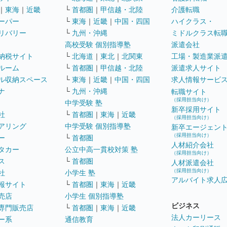
｜
東海
｜
近畿
└
首都圏
｜
甲信越・北陸
介護転職
ーパー
└
東海
｜
近畿
｜
中国・四国
ハイクラス・
リバリー
└
九州・沖縄
ミドルクラス転
高校受験 個別指導塾
派遣会社
納税サイト
└
北海道
｜
東北
｜
北関東
工場・製造業派
ルーム
└
首都圏
｜
甲信越・北陸
派遣求人サイト
ル収納スペース
└
東海
｜
近畿
｜
中国・四国
求人情報サービ
ナ
└
九州・沖縄
転職サイト
（採用担当向け）
中学受験 塾
新卒採用サイト
社
└
首都圏
｜
東海
｜
近畿
（採用担当向け）
アリング
中学受験 個別指導塾
新卒エージェン
（採用担当向け）
ー
└
首都圏
人材紹介会社
タカー
公立中高一貫校対策 塾
（採用担当向け）
ス
└
首都圏
人材派遣会社
（採用担当向け）
社
小学生 塾
アルバイト求人
報サイト
└
首都圏
｜
東海
｜
近畿
売店
小学生 個別指導塾
ビジネス
専門販売店
└
首都圏
｜
東海
｜
近畿
法人カーリース
ー系
通信教育