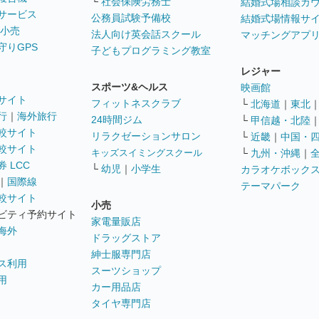
└
社会保険労務士
結婚式場相談カ
サービス
公務員試験予備校
結婚式場情報サ
 小売
法人向け英会話スクール
マッチングアプ
守りGPS
子どもプログラミング教室
レジャー
スポーツ&ヘルス
映画館
サイト
フィットネスクラブ
└
北海道
｜
東北
行
｜
海外旅行
24時間ジム
└
甲信越・北陸
較サイト
リラクゼーションサロン
└
近畿
｜
中国・
較サイト
キッズスイミングスクール
└
九州・沖縄
｜
 LCC
└
幼児
｜
小学生
カラオケボック
｜
国際線
テーマパーク
較サイト
小売
ビティ予約サイト
家電量販店
海外
ドラッグストア
紳士服専門店
ス利用
スーツショップ
用
カー用品店
タイヤ専門店