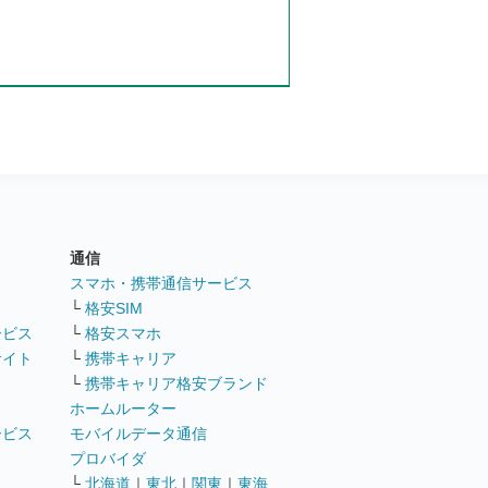
通信
ト
スマホ・携帯通信サービス
└
格安SIM
ービス
└
格安スマホ
サイト
└
携帯キャリア
└
携帯キャリア格安ブランド
ホームルーター
ービス
モバイルデータ通信
ト
プロバイダ
└
北海道
｜
東北
｜
関東
｜
東海