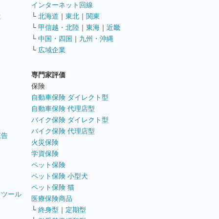
インターネット回線
遣
└
北海道
｜
東北
｜
関東
└
甲信越・北陸
｜
東海
｜
近畿
ス
└
中国・四国
｜
九州・沖縄
└
広域企業
専門家評価
ト
保険
自動車保険 ダイレクト型
自動車保険 代理店型
バイク保険 ダイレクト型
バイク保険 代理店型
広告
火災保険
学資保険
ペット保険
ペット保険 小型犬
ペット保険 猫
トツール
医療保険商品
└
終身型
｜
定期型