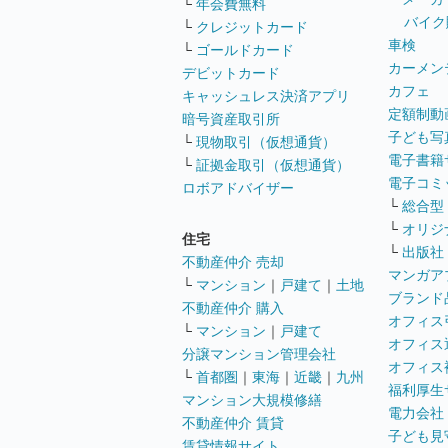
└
年会費無料
バイク
└
クレジットカード
車検
└
ゴールドカード
カーメン
デビットカード
カフェ
キャッシュレス決済アプリ
定額制動
暗号資産取引所
子ども写
└
現物取引（仮想通貨）
電子書籍
└
証拠金取引（仮想通貨）
電子コミ
ロボアドバイザー
└
総合型
└
オリジ
住宅
└
出版社
不動産仲介 売却
マンガア
└
マンション
｜
戸建て
｜
土地
ブランド
不動産仲介 購入
オフィス
└
マンション
｜
戸建て
オフィス
分譲マンション管理会社
オフィス
└
首都圏
｜
東海
｜
近畿
｜
九州
福利厚生
マンション大規模修繕
電力会社
不動産仲介 賃貸
子ども見
賃貸情報サイト