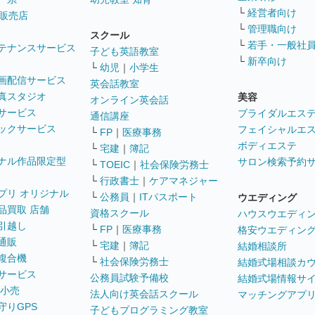
└
経営者向け
販売店
└
管理職向け
スクール
└
若手・一般社
テナンスサービス
子ども英語教室
└
新卒向け
└
幼児
｜
小学生
画配信サービス
英会話教室
真スタジオ
美容
オンライン英会話
サービス
ブライダルエス
通信講座
ックサービス
フェイシャルエ
└
FP
｜
医療事務
ボディエステ
└
宅建
｜
簿記
ナル作品限定型
サロン検索予約
└
TOEIC
｜
社会保険労務士
└
行政書士
｜
ケアマネジャー
プリ オリジナル
└
公務員
｜
ITパスポート
ウエディング
品買取 店舗
資格スクール
ハウスウエディ
引越し
└
FP
｜
医療事務
格安ウエディン
通販
└
宅建
｜
簿記
結婚相談所
複合機
└
社会保険労務士
結婚式場相談カ
サービス
公務員試験予備校
結婚式場情報サ
 小売
法人向け英会話スクール
マッチングアプ
守りGPS
子どもプログラミング教室