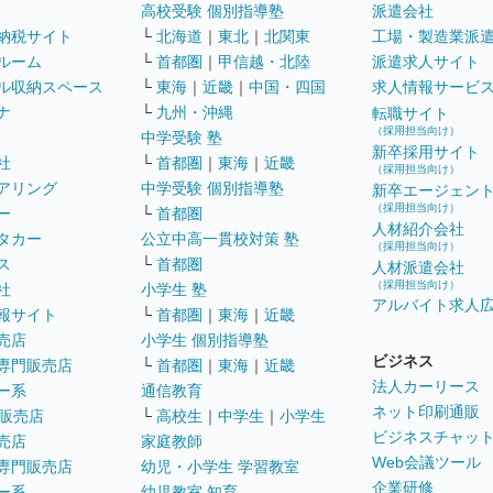
高校受験 個別指導塾
派遣会社
納税サイト
└
北海道
｜
東北
｜
北関東
工場・製造業派
ルーム
└
首都圏
｜
甲信越・北陸
派遣求人サイト
ル収納スペース
└
東海
｜
近畿
｜
中国・四国
求人情報サービ
ナ
└
九州・沖縄
転職サイト
（採用担当向け）
中学受験 塾
新卒採用サイト
社
└
首都圏
｜
東海
｜
近畿
（採用担当向け）
アリング
中学受験 個別指導塾
新卒エージェン
（採用担当向け）
ー
└
首都圏
人材紹介会社
タカー
公立中高一貫校対策 塾
（採用担当向け）
ス
└
首都圏
人材派遣会社
（採用担当向け）
社
小学生 塾
アルバイト求人
報サイト
└
首都圏
｜
東海
｜
近畿
売店
小学生 個別指導塾
ビジネス
専門販売店
└
首都圏
｜
東海
｜
近畿
法人カーリース
ー系
通信教育
ネット印刷通販
販売店
└
高校生
｜
中学生
｜
小学生
ビジネスチャッ
売店
家庭教師
Web会議ツール
専門販売店
幼児・小学生 学習教室
企業研修
ー系
幼児教室 知育