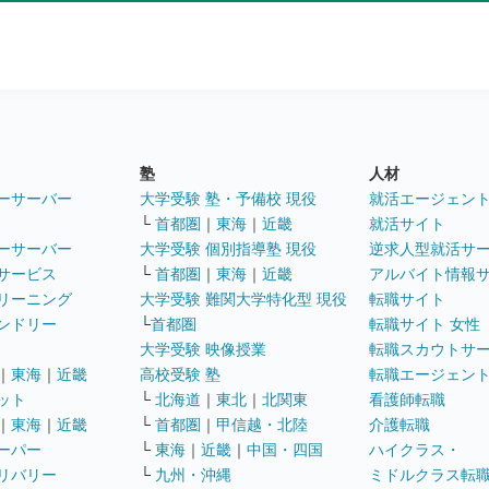
塾
人材
ーサーバー
大学受験 塾・予備校 現役
就活エージェン
└
首都圏
｜
東海
｜
近畿
就活サイト
ーサーバー
大学受験 個別指導塾 現役
逆求人型就活サ
サービス
└
首都圏
｜
東海
｜
近畿
アルバイト情報
リーニング
大学受験 難関大学特化型 現役
転職サイト
ンドリー
└
首都圏
転職サイト 女性
大学受験 映像授業
転職スカウトサ
｜
東海
｜
近畿
高校受験 塾
転職エージェン
ット
└
北海道
｜
東北
｜
北関東
看護師転職
｜
東海
｜
近畿
└
首都圏
｜
甲信越・北陸
介護転職
ーパー
└
東海
｜
近畿
｜
中国・四国
ハイクラス・
リバリー
└
九州・沖縄
ミドルクラス転