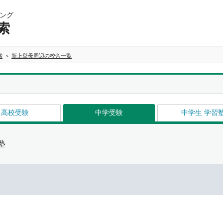
ング
索
索
新上挙母周辺の校舎一覧
高校受験
中学受験
中学生 学習
塾