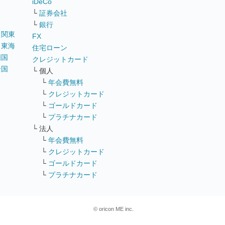
iDeCo
└
証券会社
└
銀行
｜
関東
FX
｜
東海
住宅ローン
四国
クレジットカード
全国
└ 個人
ス
└
年会費無料
└
クレジットカード
└
ゴールドカード
└
プラチナカード
└ 法人
└
年会費無料
└
クレジットカード
└
ゴールドカード
└
プラチナカード
© oricon ME inc.