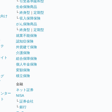
└
引受基準緩和型
生命保険商品
└
終身型
｜
定期型
員向け
└
収入保障保険
がん保険商品
└
終身型
｜
定期型
就業不能保険
テ
認知症保険
ステ
外貨建て保険
介護保険
サイト
総合保障保険
個人年金保険
変額保険
積立保険
ング
グ
金融
ネット証券
ウンター
NISA
イト
└
証券会社
リ
└
銀行