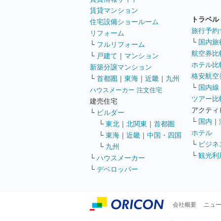
賃貸マンション
トラベル
住宅設備ショールーム
旅行予約
リフォーム
└
国内旅
└
フルリフォーム
航空券比
└
戸建て
｜
マンション
ホテル比
新築分譲マンション
格安航空券
└
首都圏
｜
東海
｜
近畿
｜
九州
└
国内線
ハウスメーカー 注文住宅
ツアー比
建売住宅
アクティ
└
ビルダー
└
国内
｜
└
東北
｜
北関東
｜
首都圏
ホテル
└
東海
｜
近畿
｜
中国・四国
└
ビジネ
└
九州
└
観光利
└
ハウスメーカー
└
デベロッパー
会社概要
ニュ