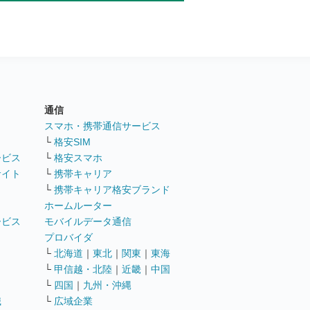
通信
ト
スマホ・携帯通信サービス
└
格安SIM
ービス
└
格安スマホ
サイト
└
携帯キャリア
└
携帯キャリア格安ブランド
ホームルーター
ービス
モバイルデータ通信
ト
プロバイダ
└
北海道
｜
東北
｜
関東
｜
東海
└
甲信越・北陸
｜
近畿
｜
中国
└
四国
｜
九州・沖縄
職
└
広域企業