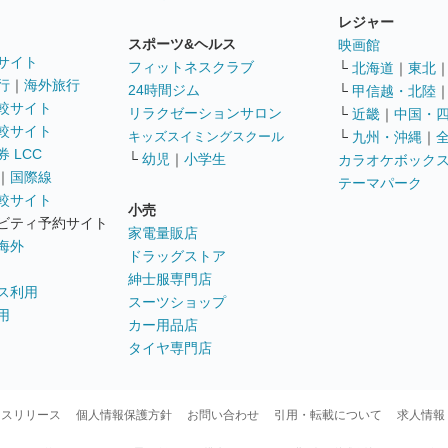
レジャー
スポーツ&ヘルス
映画館
サイト
フィットネスクラブ
└
北海道
｜
東北
行
｜
海外旅行
24時間ジム
└
甲信越・北陸
較サイト
リラクゼーションサロン
└
近畿
｜
中国・
較サイト
キッズスイミングスクール
└
九州・沖縄
｜
 LCC
└
幼児
｜
小学生
カラオケボック
｜
国際線
テーマパーク
較サイト
小売
ビティ予約サイト
家電量販店
海外
ドラッグストア
紳士服専門店
ス利用
スーツショップ
用
カー用品店
タイヤ専門店
ースリリース
個人情報保護方針
お問い合わせ
引用・転載について
求人情報