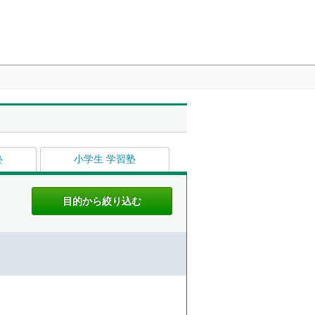
塾
小学生 学習塾