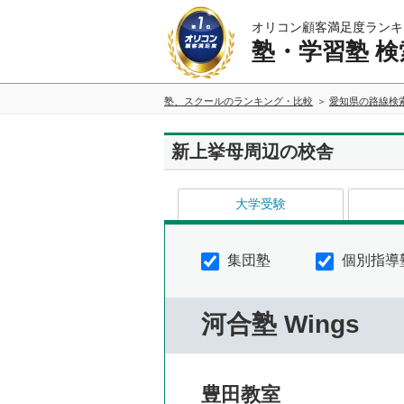
オリコン顧客満足度ランキ
塾・学習塾 検
塾、スクールのランキング・比較
愛知県の路線検
新上挙母周辺の校舎
大学受験
集団塾
個別指導
河合塾 Wings
豊田教室