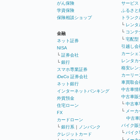
がん保険
サービス
学資保険
ふるさと
保険相談ショップ
トランク
└
レンタ
└
コンテ
金融
└
宅配型
ネット証券
引越し会
NISA
カーシェ
└
証券会社
レンタカ
└
銀行
格安レン
スマホ専業証券
カーリー
iDeCo 証券会社
車買取会
ネット銀行
中古車情
インターネットバンキング
中古車販
外貨預金
└
中古車
住宅ローン
└
メーカ
FX
中古車
カードローン
バイク販
└
銀行系
｜
ノンバンク
└
バイク
クレジットカード
└
メーカ