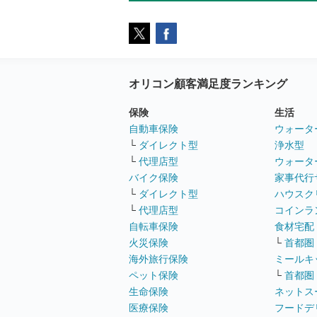
オリコン顧客満足度ランキング
保険
生活
自動車保険
ウォータ
└
ダイレクト型
浄水型
└
代理店型
ウォータ
バイク保険
家事代行
└
ダイレクト型
ハウスク
└
代理店型
コインラ
自転車保険
食材宅配
火災保険
└
首都圏
海外旅行保険
ミールキ
ペット保険
└
首都圏
生命保険
ネットス
医療保険
フードデ