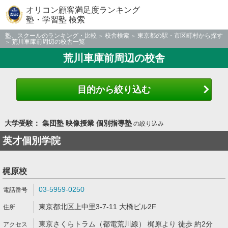
オリコン顧客満足度ランキング
塾・学習塾 検索
塾、スクールのランキング・比較
校舎検索
東京都の駅・市区町村から探す
荒川車庫前周辺の校舎一覧
荒川車庫前周辺の校舎
目的から絞り込む
大学受験： 集団塾 映像授業 個別指導塾
の絞り込み
英才個別学院
梶原校
03-5959-0250
東京都北区上中里3-7-11 大橋ビル2F
東京さくらトラム（都電荒川線） 梶原より 徒歩 約2分