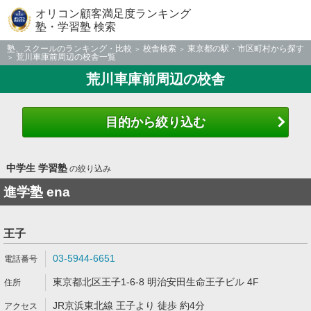
オリコン顧客満足度ランキング
塾・学習塾 検索
塾、スクールのランキング・比較
校舎検索
東京都の駅・市区町村から探す
荒川車庫前周辺の校舎一覧
荒川車庫前周辺の校舎
目的から絞り込む
中学生 学習塾
の絞り込み
進学塾 ena
王子
03-5944-6651
東京都北区王子1-6-8 明治安田生命王子ビル 4F
JR京浜東北線 王子より 徒歩 約4分