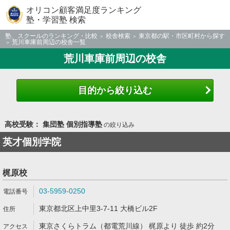
オリコン顧客満足度ランキング
塾・学習塾 検索
塾、スクールのランキング・比較
校舎検索
東京都の駅・市区町村から探す
荒川車庫前周辺の校舎一覧
荒川車庫前周辺の校舎
目的から絞り込む
高校受験： 集団塾 個別指導塾
の絞り込み
英才個別学院
梶原校
03-5959-0250
東京都北区上中里3-7-11 大橋ビル2F
東京さくらトラム（都電荒川線） 梶原より 徒歩 約2分