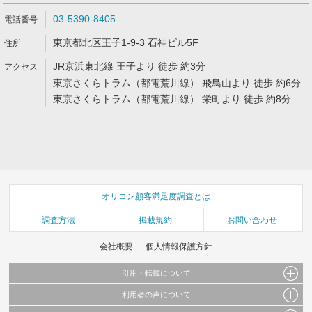
03-5390-8405
東京都北区王子1-9-3 石神ビル5F
JR京浜東北線 王子より 徒歩 約3分
東京さくらトラム（都電荒川線） 飛鳥山より 徒歩 約6分
東京さくらトラム（都電荒川線） 栄町より 徒歩 約8分
オリコン顧客満足度調査とは
調査方法
掲載規約
お問い合わせ
会社概要
個人情報保護方針
引用・転載について
利用者の声について
当サイトで公開されている情報（文字、写真、イラスト、画像データ等）及びこれらの配
置・編集および構造などについての著作権は株式会社oricon MEに帰属しております。