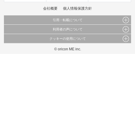
会社概要
個人情報保護方針
引用・転載について
利用者の声について
当サイトで公開されている情報（文字、写真、イラスト、画像データ等）及びこれらの配
置・編集および構造などについての著作権は株式会社oricon MEに帰属しております。
クッキーの使用について
当サイトに掲載している内容はすべてサービスの利用者が提出された見解・感想です。
これらの情報を権利者の許可なく無断転載・複製などの二次利用を行うことは固く禁じて
弊社が内容について正確性を含め一切保証するものではありません。
おります。
© oricon ME inc.
このサイトでは Cookie を使用して、ユーザーに合わせたコンテンツや広告の表示、ソー
弊社の見解・ 意見ではないことをご理解いただいた上でご覧ください。
シャル メディア機能の提供、広告の表示回数やクリック数の測定を行っています。
また、ユーザーによるサイトの利用状況についても情報を収集し、ソーシャル メディア
や広告配信、データ解析の各パートナーに提供しています。
各パートナーは、この情報とユーザーが各パートナーに提供した他の情報や、ユーザーが
各パートナーのサービスを使用したときに収集した他の情報を組み合わせて使用すること
があります。