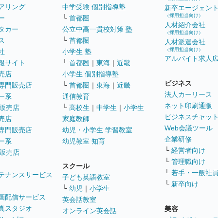
アリング
中学受験 個別指導塾
新卒エージェン
（採用担当向け）
ー
└
首都圏
人材紹介会社
タカー
公立中高一貫校対策 塾
（採用担当向け）
ス
└
首都圏
人材派遣会社
（採用担当向け）
社
小学生 塾
アルバイト求人
報サイト
└
首都圏
｜
東海
｜
近畿
売店
小学生 個別指導塾
ビジネス
専門販売店
└
首都圏
｜
東海
｜
近畿
法人カーリース
ー系
通信教育
ネット印刷通販
販売店
└
高校生
｜
中学生
｜
小学生
ビジネスチャッ
売店
家庭教師
Web会議ツール
専門販売店
幼児・小学生 学習教室
企業研修
ー系
幼児教室 知育
└
経営者向け
販売店
└
管理職向け
スクール
└
若手・一般社
テナンスサービス
子ども英語教室
└
新卒向け
└
幼児
｜
小学生
画配信サービス
英会話教室
真スタジオ
美容
オンライン英会話