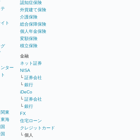
テ
認知症保険
ステ
外貨建て保険
介護保険
サイト
総合保障保険
個人年金保険
変額保険
積立保険
ング
グ
金融
ネット証券
ウンター
NISA
イト
└
証券会社
リ
└
銀行
iDeCo
└
証券会社
└
銀行
｜
関東
FX
｜
東海
住宅ローン
四国
クレジットカード
全国
└ 個人