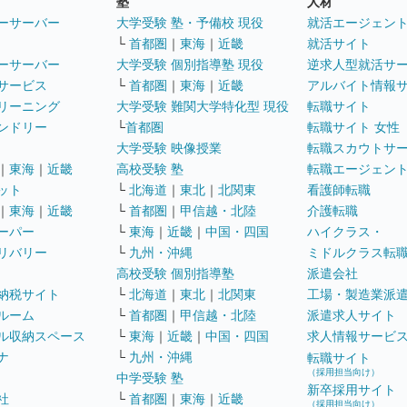
塾
人材
ーサーバー
大学受験 塾・予備校 現役
就活エージェン
└
首都圏
｜
東海
｜
近畿
就活サイト
ーサーバー
大学受験 個別指導塾 現役
逆求人型就活サ
サービス
└
首都圏
｜
東海
｜
近畿
アルバイト情報
リーニング
大学受験 難関大学特化型 現役
転職サイト
ンドリー
└
首都圏
転職サイト 女性
大学受験 映像授業
転職スカウトサ
｜
東海
｜
近畿
高校受験 塾
転職エージェン
ット
└
北海道
｜
東北
｜
北関東
看護師転職
｜
東海
｜
近畿
└
首都圏
｜
甲信越・北陸
介護転職
ーパー
└
東海
｜
近畿
｜
中国・四国
ハイクラス・
リバリー
└
九州・沖縄
ミドルクラス転
高校受験 個別指導塾
派遣会社
納税サイト
└
北海道
｜
東北
｜
北関東
工場・製造業派
ルーム
└
首都圏
｜
甲信越・北陸
派遣求人サイト
ル収納スペース
└
東海
｜
近畿
｜
中国・四国
求人情報サービ
ナ
└
九州・沖縄
転職サイト
（採用担当向け）
中学受験 塾
新卒採用サイト
社
└
首都圏
｜
東海
｜
近畿
（採用担当向け）