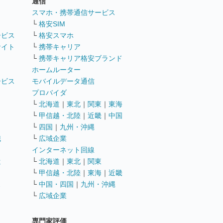
通信
ト
スマホ・携帯通信サービス
└
格安SIM
ービス
└
格安スマホ
サイト
└
携帯キャリア
└
携帯キャリア格安ブランド
ホームルーター
ービス
モバイルデータ通信
ト
プロバイダ
└
北海道
｜
東北
｜
関東
｜
東海
└
甲信越・北陸
｜
近畿
｜
中国
└
四国
｜
九州・沖縄
職
└
広域企業
インターネット回線
遣
└
北海道
｜
東北
｜
関東
└
甲信越・北陸
｜
東海
｜
近畿
ス
└
中国・四国
｜
九州・沖縄
└
広域企業
専門家評価