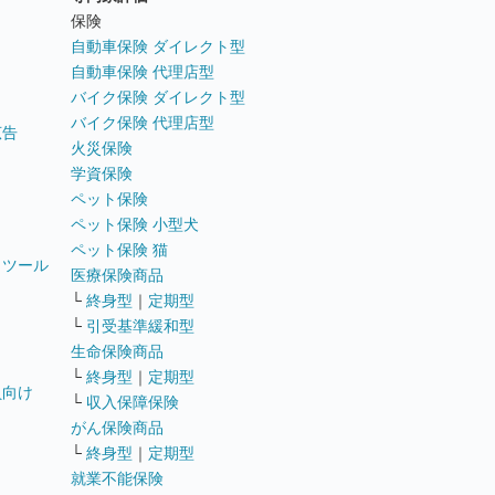
ト
保険
自動車保険 ダイレクト型
自動車保険 代理店型
バイク保険 ダイレクト型
バイク保険 代理店型
広告
火災保険
学資保険
ペット保険
ペット保険 小型犬
ペット保険 猫
トツール
医療保険商品
└
終身型
｜
定期型
└
引受基準緩和型
生命保険商品
└
終身型
｜
定期型
員向け
└
収入保障保険
がん保険商品
└
終身型
｜
定期型
就業不能保険