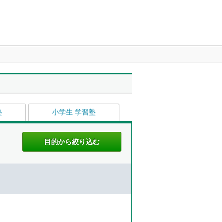
塾
小学生 学習塾