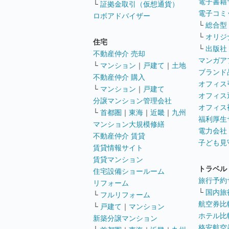
電子書籍
└
証拠金取引（仮想通貨）
電子コミ
ロボアドバイザー
└
総合型
└
オリジ
住宅
└
出版社
不動産仲介 売却
マンガア
└
マンション
｜
戸建て
｜
土地
ブランド
不動産仲介 購入
オフィス
└
マンション
｜
戸建て
オフィス
分譲マンション管理会社
オフィス
└
首都圏
｜
東海
｜
近畿
｜
九州
福利厚生
マンション大規模修繕
電力会社
不動産仲介 賃貸
子ども見
賃貸情報サイト
賃貸マンション
トラベル
住宅設備ショールーム
旅行予約
リフォーム
└
国内旅
└
フルリフォーム
航空券比
└
戸建て
｜
マンション
ホテル比
新築分譲マンション
格安航空券