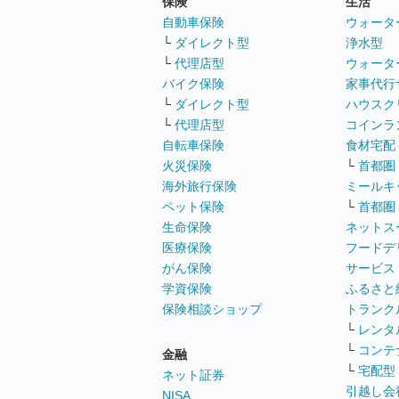
保険
生活
自動車保険
ウォータ
└
ダイレクト型
浄水型
└
代理店型
ウォータ
バイク保険
家事代行
└
ダイレクト型
ハウスク
└
代理店型
コインラ
自転車保険
食材宅配
火災保険
└
首都圏
海外旅行保険
ミールキ
ペット保険
└
首都圏
生命保険
ネットス
医療保険
フードデ
がん保険
サービス
学資保険
ふるさと
保険相談ショップ
トランク
└
レンタ
└
コンテ
金融
└
宅配型
ネット証券
引越し会
NISA