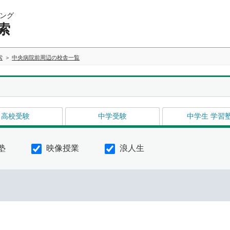
ング
索
索
中央病院前周辺の校舎一覧
高校受験
中学受験
中学生 学習
塾
映像授業
浪人生
イ