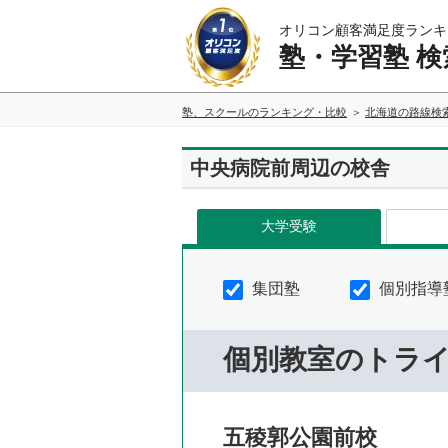
オリコン顧客満足度ランキ
塾・学習塾 検
塾、スクールのランキング・比較
北海道の路線検
中央病院前周辺の校舎
大学受験
集団塾
個別指導
個別教室のトラ
五稜郭公園前校