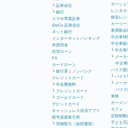
カーシェ
└
証券会社
レンタカ
└
銀行
格安レン
スマホ専業証券
カーリー
iDeCo 証券会社
車買取会
ネット銀行
中古車情
インターネットバンキング
中古車販
外貨預金
└
中古車
住宅ローン
└
メーカ
FX
中古車
カードローン
バイク販
└
銀行系
｜
ノンバンク
└
バイク
クレジットカード
└
メーカ
└
年会費無料
バイク
└
クレジットカード
車検
└
ゴールドカード
カーメン
デビットカード
カフェ
キャッシュレス決済アプリ
定額制動
暗号資産取引所
子ども写
└
現物取引（仮想通貨）