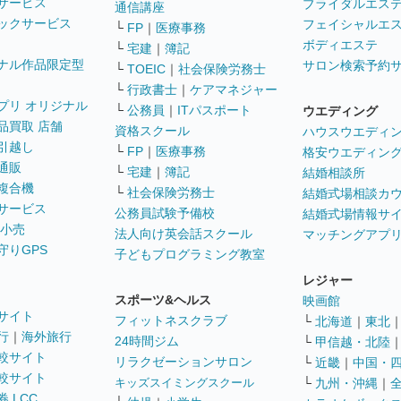
サービス
ブライダルエス
通信講座
ックサービス
フェイシャルエ
└
FP
｜
医療事務
ボディエステ
└
宅建
｜
簿記
ナル作品限定型
サロン検索予約
└
TOEIC
｜
社会保険労務士
└
行政書士
｜
ケアマネジャー
プリ オリジナル
└
公務員
｜
ITパスポート
ウエディング
品買取 店舗
資格スクール
ハウスウエディ
引越し
└
FP
｜
医療事務
格安ウエディン
通販
└
宅建
｜
簿記
結婚相談所
複合機
└
社会保険労務士
結婚式場相談カ
サービス
公務員試験予備校
結婚式場情報サ
 小売
法人向け英会話スクール
マッチングアプ
守りGPS
子どもプログラミング教室
レジャー
スポーツ&ヘルス
映画館
サイト
フィットネスクラブ
└
北海道
｜
東北
行
｜
海外旅行
24時間ジム
└
甲信越・北陸
較サイト
リラクゼーションサロン
└
近畿
｜
中国・
較サイト
キッズスイミングスクール
└
九州・沖縄
｜
 LCC