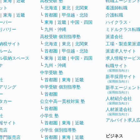
｜
東海
｜
近畿
高校受験 塾
転職エージェン
ット
└
北海道
｜
東北
｜
北関東
看護師転職
｜
東海
｜
近畿
└
首都圏
｜
甲信越・北陸
介護転職
ーパー
└
東海
｜
近畿
｜
中国・四国
ハイクラス・
リバリー
└
九州・沖縄
ミドルクラス転
高校受験 個別指導塾
派遣会社
納税サイト
└
北海道
｜
東北
｜
北関東
工場・製造業派
ルーム
└
首都圏
｜
甲信越・北陸
派遣求人サイト
ル収納スペース
└
東海
｜
近畿
｜
中国・四国
求人情報サービ
ナ
└
九州・沖縄
転職サイト
（採用担当向け）
中学受験 塾
新卒採用サイト
社
└
首都圏
｜
東海
｜
近畿
（採用担当向け）
アリング
中学受験 個別指導塾
新卒エージェン
（採用担当向け）
ー
└
首都圏
人材紹介会社
タカー
公立中高一貫校対策 塾
（採用担当向け）
ス
└
首都圏
人材派遣会社
（採用担当向け）
社
小学生 塾
アルバイト求人
報サイト
└
首都圏
｜
東海
｜
近畿
売店
小学生 個別指導塾
ビジネス
専門販売店
└
首都圏
｜
東海
｜
近畿