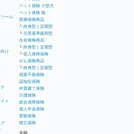
ペット保険 小型犬
ペット保険 猫
トツール
医療保険商品
└
終身型
｜
定期型
└
引受基準緩和型
生命保険商品
└
終身型
｜
定期型
員向け
└
収入保障保険
がん保険商品
└
終身型
｜
定期型
就業不能保険
テ
認知症保険
ステ
外貨建て保険
介護保険
サイト
総合保障保険
個人年金保険
変額保険
積立保険
ング
グ
金融