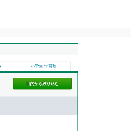
塾
小学生 学習塾