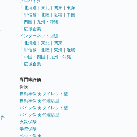
ト
プロバイダ
└
北海道
｜
東北
｜
関東
｜
東海
└
甲信越・北陸
｜
近畿
｜
中国
└
四国
｜
九州・沖縄
職
└
広域企業
インターネット回線
遣
└
北海道
｜
東北
｜
関東
└
甲信越・北陸
｜
東海
｜
近畿
ス
└
中国・四国
｜
九州・沖縄
└
広域企業
専門家評価
ト
保険
自動車保険 ダイレクト型
自動車保険 代理店型
バイク保険 ダイレクト型
バイク保険 代理店型
広告
火災保険
学資保険
ペット保険