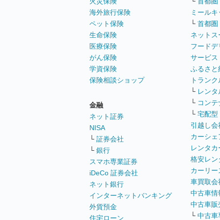
火災保険
└
首都圏
海外旅行保険
ミールキ
ペット保険
└
首都圏
生命保険
ネットス
医療保険
フードデ
がん保険
サービス
学資保険
ふるさと
保険相談ショップ
トランク
└
レンタ
└
コンテ
金融
└
宅配型
ネット証券
引越し会
NISA
カーシェ
└
証券会社
レンタカ
└
銀行
格安レン
スマホ専業証券
カーリー
iDeCo 証券会社
車買取会
ネット銀行
中古車情
インターネットバンキング
中古車販
外貨預金
└
中古車
住宅ローン