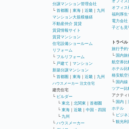
オフィス
分譲マンション管理会社
オフィス
└
首都圏
｜
東海
｜
近畿
｜
九州
福利厚生
マンション大規模修繕
電力会社
不動産仲介 賃貸
子ども見
賃貸情報サイト
賃貸マンション
トラベル
住宅設備ショールーム
旅行予約
リフォーム
└
国内旅
└
フルリフォーム
航空券比
└
戸建て
｜
マンション
ホテル比
新築分譲マンション
格安航空券
└
首都圏
｜
東海
｜
近畿
｜
九州
└
国内線
ハウスメーカー 注文住宅
ツアー比
建売住宅
アクティ
└
ビルダー
└
国内
｜
└
東北
｜
北関東
｜
首都圏
ホテル
└
東海
｜
近畿
｜
中国・四国
└
ビジネ
└
九州
└
観光利
└
ハウスメーカー