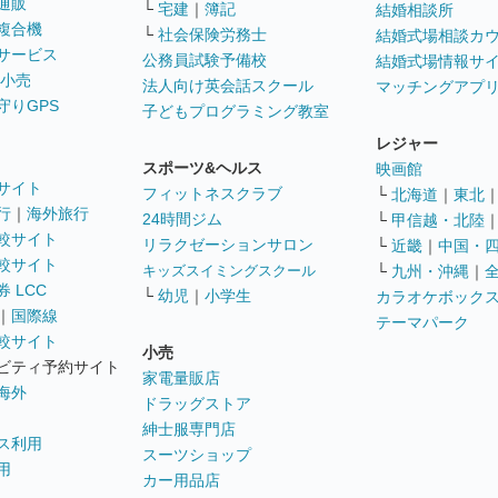
通販
└
宅建
｜
簿記
結婚相談所
複合機
└
社会保険労務士
結婚式場相談カ
サービス
公務員試験予備校
結婚式場情報サ
 小売
法人向け英会話スクール
マッチングアプ
守りGPS
子どもプログラミング教室
レジャー
スポーツ&ヘルス
映画館
サイト
フィットネスクラブ
└
北海道
｜
東北
行
｜
海外旅行
24時間ジム
└
甲信越・北陸
較サイト
リラクゼーションサロン
└
近畿
｜
中国・
較サイト
キッズスイミングスクール
└
九州・沖縄
｜
 LCC
└
幼児
｜
小学生
カラオケボック
｜
国際線
テーマパーク
較サイト
小売
ビティ予約サイト
家電量販店
海外
ドラッグストア
紳士服専門店
ス利用
スーツショップ
用
カー用品店