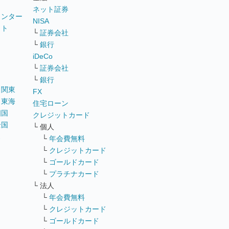
ネット証券
ウンター
NISA
イト
└
証券会社
リ
└
銀行
iDeCo
└
証券会社
└
銀行
｜
関東
FX
｜
東海
住宅ローン
四国
クレジットカード
全国
└ 個人
ス
└
年会費無料
└
クレジットカード
└
ゴールドカード
└
プラチナカード
└ 法人
└
年会費無料
└
クレジットカード
└
ゴールドカード