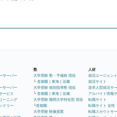
塾
人材
ーサーバー
大学受験 塾・予備校 現役
就活エージェン
└
首都圏
｜
東海
｜
近畿
就活サイト
ーサーバー
大学受験 個別指導塾 現役
逆求人型就活サ
サービス
└
首都圏
｜
東海
｜
近畿
アルバイト情報
リーニング
大学受験 難関大学特化型 現役
転職サイト
ンドリー
└
首都圏
転職サイト 女性
大学受験 映像授業
転職スカウトサ