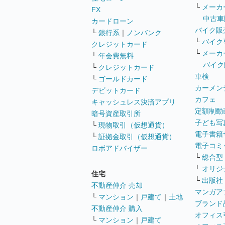
└
メーカ
FX
中古車
カードローン
バイク販
└
銀行系
｜
ノンバンク
└
バイク
クレジットカード
└
メーカ
└
年会費無料
バイク
└
クレジットカード
車検
└
ゴールドカード
カーメン
デビットカード
カフェ
キャッシュレス決済アプリ
定額制動
暗号資産取引所
子ども写
└
現物取引（仮想通貨）
電子書籍
└
証拠金取引（仮想通貨）
電子コミ
ロボアドバイザー
└
総合型
└
オリジ
住宅
└
出版社
不動産仲介 売却
マンガア
└
マンション
｜
戸建て
｜
土地
ブランド
不動産仲介 購入
オフィス
└
マンション
｜
戸建て