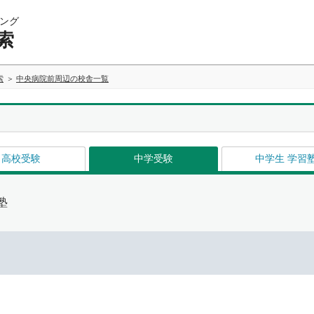
ング
索
索
中央病院前周辺の校舎一覧
高校受験
中学受験
中学生 学習
塾
イ