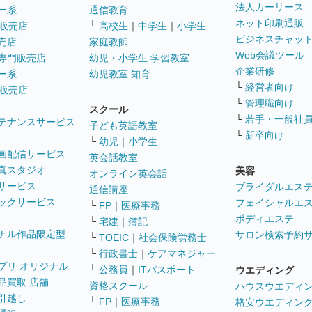
法人カーリース
ー系
通信教育
ネット印刷通販
販売店
└
高校生
｜
中学生
｜
小学生
ビジネスチャッ
売店
家庭教師
Web会議ツール
専門販売店
幼児・小学生 学習教室
企業研修
ー系
幼児教室 知育
└
経営者向け
販売店
└
管理職向け
スクール
└
若手・一般社
テナンスサービス
子ども英語教室
└
新卒向け
└
幼児
｜
小学生
画配信サービス
英会話教室
真スタジオ
美容
オンライン英会話
サービス
ブライダルエス
通信講座
ックサービス
フェイシャルエ
└
FP
｜
医療事務
ボディエステ
└
宅建
｜
簿記
ナル作品限定型
サロン検索予約
└
TOEIC
｜
社会保険労務士
└
行政書士
｜
ケアマネジャー
プリ オリジナル
└
公務員
｜
ITパスポート
ウエディング
品買取 店舗
資格スクール
ハウスウエディ
引越し
└
FP
｜
医療事務
格安ウエディン