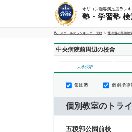
オリコン顧客満足度ランキ
塾・学習塾 検
塾、スクールのランキング・比較
北海道の路線検
中央病院前周辺の校舎
大学受験
集団塾
個別指導
個別教室のトラ
五稜郭公園前校