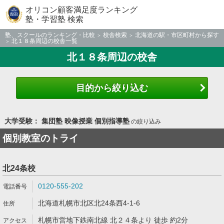
オリコン顧客満足度ランキング
塾・学習塾 検索
塾、スクールのランキング・比較
校舎検索
北海道の駅・市区町村から探す
北１８条周辺の校舎一覧
北１８条周辺の校舎
目的から絞り込む
大学受験： 集団塾 映像授業 個別指導塾
の絞り込み
個別教室のトライ
北24条校
0120-555-202
北海道札幌市北区北24条西4-1-6
札幌市営地下鉄南北線 北２４条より 徒歩 約2分