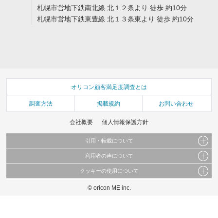
札幌市営地下鉄南北線 北１２条より 徒歩 約10分
札幌市営地下鉄東豊線 北１３条東より 徒歩 約10分
オリコン顧客満足度調査とは
調査方法
掲載規約
お問い合わせ
会社概要
個人情報保護方針
引用・転載について
利用者の声について
当サイトで公開されている情報（文字、写真、イラスト、画像データ等）及びこれらの配
置・編集および構造などについての著作権は株式会社oricon MEに帰属しております。
クッキーの使用について
当サイトに掲載している内容はすべてサービスの利用者が提出された見解・感想です。
これらの情報を権利者の許可なく無断転載・複製などの二次利用を行うことは固く禁じて
弊社が内容について正確性を含め一切保証するものではありません。
おります。
© oricon ME inc.
このサイトでは Cookie を使用して、ユーザーに合わせたコンテンツや広告の表示、ソー
弊社の見解・ 意見ではないことをご理解いただいた上でご覧ください。
シャル メディア機能の提供、広告の表示回数やクリック数の測定を行っています。
また、ユーザーによるサイトの利用状況についても情報を収集し、ソーシャル メディア
や広告配信、データ解析の各パートナーに提供しています。