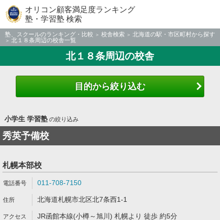
オリコン顧客満足度ランキング
塾・学習塾 検索
塾、スクールのランキング・比較
校舎検索
北海道の駅・市区町村から探す
北１８条周辺の校舎一覧
北１８条周辺の校舎
目的から絞り込む
小学生 学習塾
の絞り込み
秀英予備校
札幌本部校
011-708-7150
北海道札幌市北区北7条西1-1
JR函館本線(小樽～旭川) 札幌より 徒歩 約5分