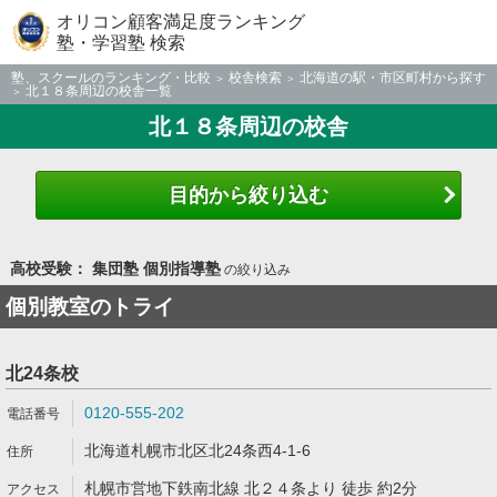
オリコン顧客満足度ランキング
塾・学習塾 検索
塾、スクールのランキング・比較
校舎検索
北海道の駅・市区町村から探す
北１８条周辺の校舎一覧
北１８条周辺の校舎
目的から絞り込む
高校受験： 集団塾 個別指導塾
の絞り込み
個別教室のトライ
北24条校
0120-555-202
北海道札幌市北区北24条西4-1-6
札幌市営地下鉄南北線 北２４条より 徒歩 約2分