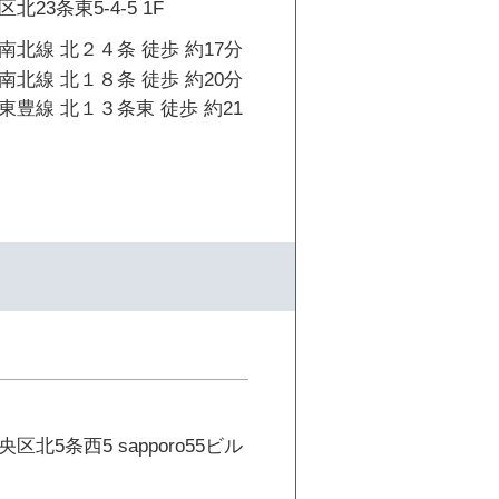
23条東5-4-5 1F
北線 北２４条 徒歩 約17分
北線 北１８条 徒歩 約20分
豊線 北１３条東 徒歩 約21
北5条西5 sapporo55ビル