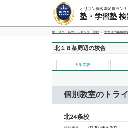
オリコン顧客満足度ランキ
塾・学習塾 検
塾、スクールのランキング・比較
北海道の路線検
北１８条周辺の校舎
大学受験
個別教室のトラ
北24条校
0120-555-202