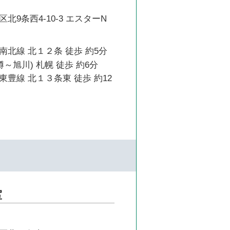
北9条西4-10-3 エスターN
北線 北１２条 徒歩 約5分
樽～旭川) 札幌 徒歩 約6分
豊線 北１３条東 徒歩 約12
室