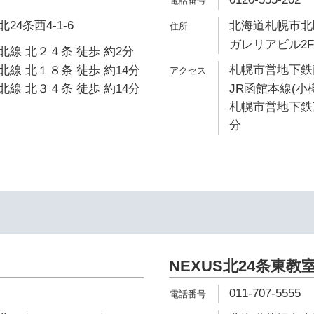
4条西4-1-6
北海道札幌市北区
ガレリアビル2F
線 北２４条 徒歩 約2分
札幌市営地下鉄南
線 北１８条 徒歩 約14分
線 北３４条 徒歩 約14分
JR函館本線(小
札幌市営地下鉄東
分
NEXUS北24条東教
011-707-5555