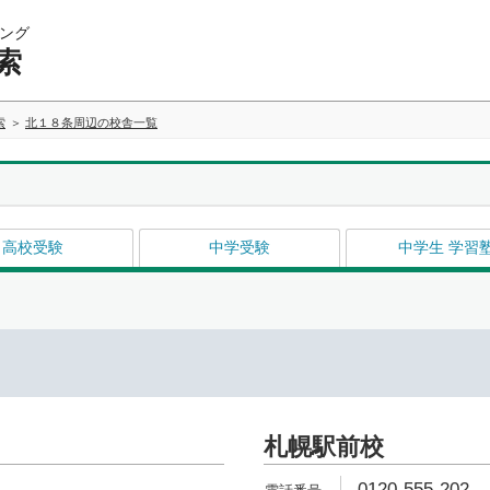
ング
索
索
北１８条周辺の校舎一覧
高校受験
中学受験
中学生 学習
イ
札幌駅前校
0120-555-202