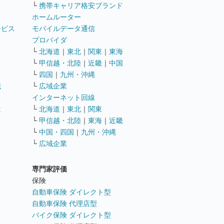
└
携帯キャリア格安ブランド
ホームルーター
ービス
モバイルデータ通信
ト
プロバイダ
└
北海道
｜
東北
｜
関東
｜
東海
└
甲信越・北陸
｜
近畿
｜
中国
└
四国
｜
九州・沖縄
職
└
広域企業
インターネット回線
遣
└
北海道
｜
東北
｜
関東
└
甲信越・北陸
｜
東海
｜
近畿
ス
└
中国・四国
｜
九州・沖縄
└
広域企業
専門家評価
ト
保険
自動車保険 ダイレクト型
自動車保険 代理店型
バイク保険 ダイレクト型