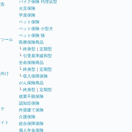
バイク保険 代理店型
広告
火災保険
学資保険
ペット保険
ペット保険 小型犬
ペット保険 猫
トツール
医療保険商品
└
終身型
｜
定期型
└
引受基準緩和型
生命保険商品
└
終身型
｜
定期型
員向け
└
収入保障保険
がん保険商品
└
終身型
｜
定期型
就業不能保険
テ
認知症保険
ステ
外貨建て保険
介護保険
サイト
総合保障保険
個人年金保険