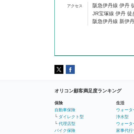
阪急伊丹線 伊丹 徒
JR宝塚線 伊丹 徒
阪急伊丹線 新伊丹
オリコン顧客満足度ランキング
保険
生活
自動車保険
ウォータ
└
ダイレクト型
浄水型
└
代理店型
ウォータ
バイク保険
家事代行