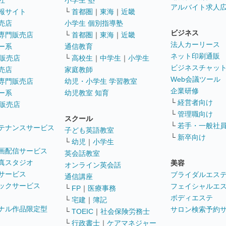
社
小学生 塾
アルバイト求人
報サイト
└
首都圏
｜
東海
｜
近畿
売店
小学生 個別指導塾
ビジネス
専門販売店
└
首都圏
｜
東海
｜
近畿
法人カーリース
ー系
通信教育
ネット印刷通販
販売店
└
高校生
｜
中学生
｜
小学生
ビジネスチャッ
売店
家庭教師
Web会議ツール
専門販売店
幼児・小学生 学習教室
企業研修
ー系
幼児教室 知育
└
経営者向け
販売店
└
管理職向け
スクール
└
若手・一般社
テナンスサービス
子ども英語教室
└
新卒向け
└
幼児
｜
小学生
画配信サービス
英会話教室
真スタジオ
美容
オンライン英会話
サービス
ブライダルエス
通信講座
ックサービス
フェイシャルエ
└
FP
｜
医療事務
ボディエステ
└
宅建
｜
簿記
ナル作品限定型
サロン検索予約
└
TOEIC
｜
社会保険労務士
└
行政書士
｜
ケアマネジャー