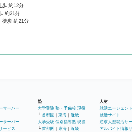
歩 約12分
歩 約21分
 徒歩 約21分
塾
人材
ーサーバー
大学受験 塾・予備校 現役
就活エージェン
└
首都圏
｜
東海
｜
近畿
就活サイト
ーサーバー
大学受験 個別指導塾 現役
逆求人型就活サ
サービス
└
首都圏
｜
東海
｜
近畿
アルバイト情報