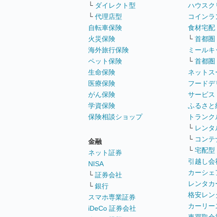
└
ダイレクト型
ハウスク
└
代理店型
コインラ
自転車保険
食材宅配
火災保険
└
首都圏
海外旅行保険
ミールキ
ペット保険
└
首都圏
生命保険
ネットス
医療保険
フードデ
がん保険
サービス
学資保険
ふるさと
保険相談ショップ
トランク
└
レンタ
└
コンテ
金融
└
宅配型
ネット証券
引越し会
NISA
カーシェ
└
証券会社
レンタカ
└
銀行
格安レン
スマホ専業証券
カーリー
iDeCo 証券会社