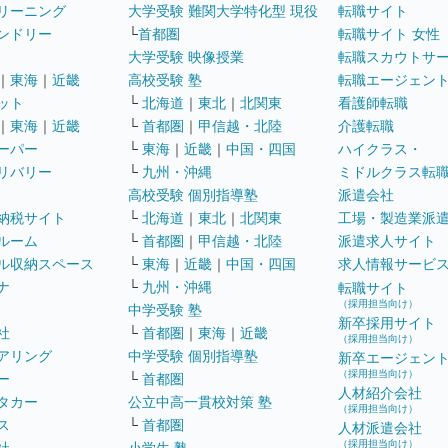
リーニング
大学受験 難関大学特化型 現役
転職サイト
ンドリー
└
首都圏
転職サイト 女性
大学受験 映像授業
転職スカウトサ
｜
東海
｜
近畿
高校受験 塾
転職エージェン
ット
└
北海道
｜
東北
｜
北関東
看護師転職
｜
東海
｜
近畿
└
首都圏
｜
甲信越・北陸
介護転職
ーパー
└
東海
｜
近畿
｜
中国・四国
ハイクラス・
リバリー
└
九州・沖縄
ミドルクラス転
高校受験 個別指導塾
派遣会社
納税サイト
└
北海道
｜
東北
｜
北関東
工場・製造業派
ルーム
└
首都圏
｜
甲信越・北陸
派遣求人サイト
ル収納スペース
└
東海
｜
近畿
｜
中国・四国
求人情報サービ
ナ
└
九州・沖縄
転職サイト
（採用担当向け）
中学受験 塾
新卒採用サイト
社
└
首都圏
｜
東海
｜
近畿
（採用担当向け）
アリング
中学受験 個別指導塾
新卒エージェン
（採用担当向け）
ー
└
首都圏
人材紹介会社
タカー
公立中高一貫校対策 塾
（採用担当向け）
ス
└
首都圏
人材派遣会社
（採用担当向け）