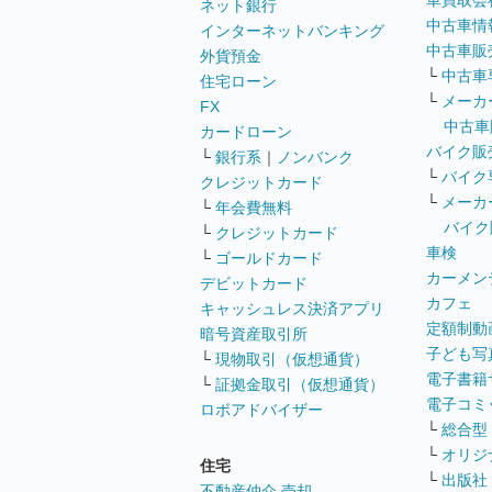
車買取会
ネット銀行
中古車情
インターネットバンキング
中古車販
外貨預金
└
中古車
住宅ローン
└
メーカ
FX
中古車
カードローン
バイク販
└
銀行系
｜
ノンバンク
└
バイク
クレジットカード
└
メーカ
└
年会費無料
バイク
└
クレジットカード
車検
└
ゴールドカード
カーメン
デビットカード
カフェ
キャッシュレス決済アプリ
定額制動
暗号資産取引所
子ども写
└
現物取引（仮想通貨）
電子書籍
└
証拠金取引（仮想通貨）
電子コミ
ロボアドバイザー
└
総合型
└
オリジ
住宅
└
出版社
不動産仲介 売却