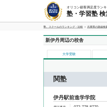
オリコン顧客満足度ランキ
塾・学習塾 検
塾、スクールのランキング・比較
兵庫県の路線検
新伊丹周辺の校舎
大学受験
関塾
伊丹駅前進学学院
072-778-8770