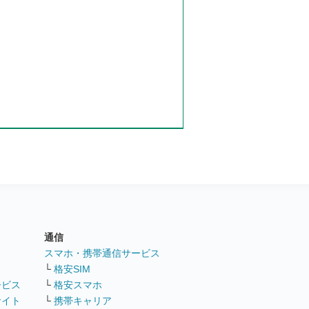
通信
ト
スマホ・携帯通信サービス
└
格安SIM
ービス
└
格安スマホ
サイト
└
携帯キャリア