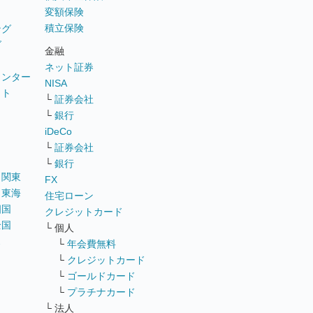
変額保険
積立保険
ング
グ
金融
ネット証券
ウンター
NISA
イト
└
証券会社
リ
└
銀行
iDeCo
└
証券会社
└
銀行
｜
関東
FX
｜
東海
住宅ローン
四国
クレジットカード
全国
└ 個人
ス
└
年会費無料
└
クレジットカード
└
ゴールドカード
└
プラチナカード
└ 法人