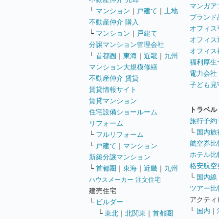
マンガア
└
マンション
｜
戸建て
｜
土地
ブランド
不動産仲介 購入
オフィス
└
マンション
｜
戸建て
オフィス
分譲マンション管理会社
オフィス
└
首都圏
｜
東海
｜
近畿
｜
九州
福利厚生
マンション大規模修繕
電力会社
不動産仲介 賃貸
子ども見
賃貸情報サイト
賃貸マンション
トラベル
住宅設備ショールーム
旅行予約
リフォーム
└
国内旅
└
フルリフォーム
航空券比
└
戸建て
｜
マンション
ホテル比
新築分譲マンション
格安航空券
└
首都圏
｜
東海
｜
近畿
｜
九州
└
国内線
ハウスメーカー 注文住宅
ツアー比
建売住宅
アクティ
└
ビルダー
└
国内
｜
└
東北
｜
北関東
｜
首都圏