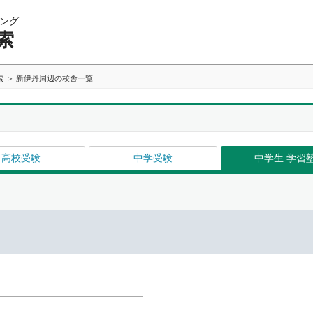
ング
索
索
新伊丹周辺の校舎一覧
高校受験
中学受験
中学生 学習