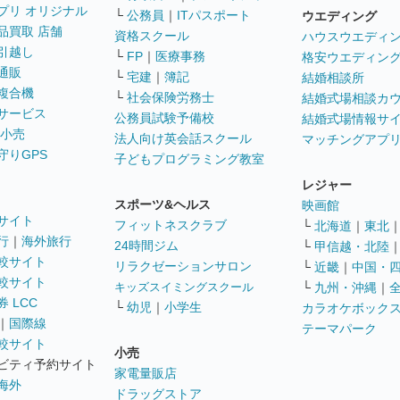
プリ オリジナル
└
公務員
｜
ITパスポート
ウエディング
品買取 店舗
資格スクール
ハウスウエディ
引越し
└
FP
｜
医療事務
格安ウエディン
通販
└
宅建
｜
簿記
結婚相談所
複合機
└
社会保険労務士
結婚式場相談カ
サービス
公務員試験予備校
結婚式場情報サ
 小売
法人向け英会話スクール
マッチングアプ
守りGPS
子どもプログラミング教室
レジャー
スポーツ&ヘルス
映画館
サイト
フィットネスクラブ
└
北海道
｜
東北
行
｜
海外旅行
24時間ジム
└
甲信越・北陸
較サイト
リラクゼーションサロン
└
近畿
｜
中国・
較サイト
キッズスイミングスクール
└
九州・沖縄
｜
 LCC
└
幼児
｜
小学生
カラオケボック
｜
国際線
テーマパーク
較サイト
小売
ビティ予約サイト
家電量販店
海外
ドラッグストア